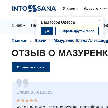
Киев
Адрес клиник
▲
×
Ваш город
Одесса
?
О нас
Направления
Цены
Врачи
Мед
Да
Выбрать другой город
Главная
Врачи
Мазуренко Елена Александ
ОТЗЫВ О МАЗУРЕНК
Оставить отзыв
Влада 10.01.2025
★
★
★
★
★
★
★
★
★
★
Чудовий лікар. Все вислухала, перевірила, 