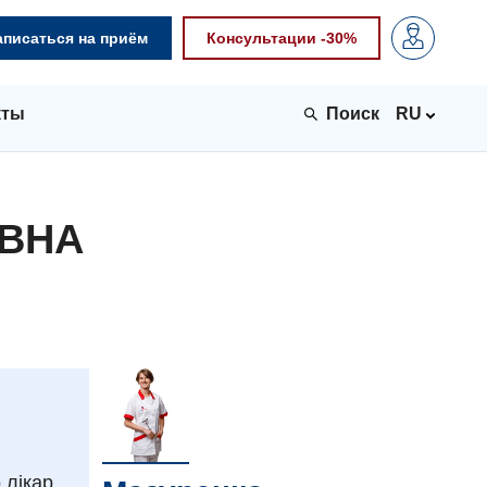
аписаться на приём
Консультации -30%
кты
RU
ОВНА
 лікар