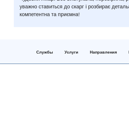
уважно ставиться до скарг і розбирає детал
компетентна та приємна!
Службы
Услуги
Направления