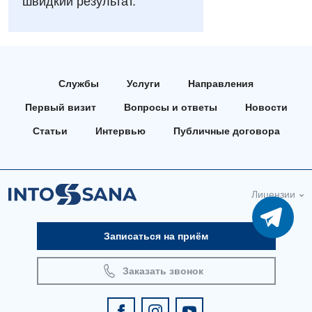
швидкий результат.
Русский
Андрология
Бесплатные услуги
Вакцинация
Службы
Услуги
Направления
Гастроэнтерология
Первый визит
Вопросы и ответы
Новости
Гематология
Статьи
Интервью
Публичные договора
Дерматовенерология
Диетология
Лицензии
Кардиология
Записаться на приём
Маммология
Медицинская психология
Заказать звонок
Неврология