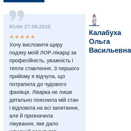
Вакансии
Юлія 27.08.2025
Мероприятия БПР
Диагностика
Калабуха
★
★
★
★
★
★
★
★
★
★
Ольга
Интернатура
Диагностическое отделение
Хочу висловити щиру
Васильевна
Энциклопедия
подяку моїй ЛОР-лікарці за
Инструментальная диагностика
професійність, уважність і
Программа лояльности
Рентгенография
тепле ставлення. З першого
Отзывы
прийому я відчула, що
УЗИ
потрапила до чудового
Видео
Эндоскопическое отделение
фахівця. Лікарка не лише
Декларирование
детально пояснила мій стан
Для взрослых
Национальный скрининг здоровья 40+
і відповіла на всі запитання,
Акушерство и гинекология
але й призначила
Украинский
лікування, яке дало
Аллергология, иммунология