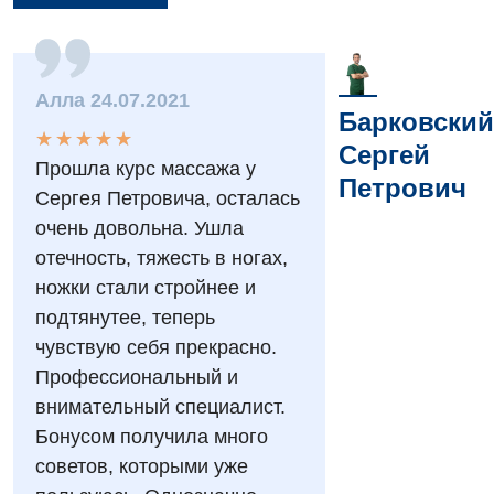
Вакансии
Алла 24.07.2021
Барковский
Мероприятия БПР
Диагностика
★
★
★
★
★
★
★
★
★
★
Сергей
Прошла курс массажа у
Интернатура
Диагностическое отделение
Петрович
Сергея Петровича, осталась
Энциклопедия
Инструментальная диагностика
очень довольна. Ушла
отечность, тяжесть в ногах,
Программа лояльности
Рентгенография
ножки стали стройнее и
Отзывы
УЗИ
подтянутее, теперь
Видео
чувствую себя прекрасно.
Эндоскопическое отделение
Декларирование
Профессиональный и
внимательный специалист.
Для взрослых
Национальный скрининг здоровья 40+
Бонусом получила много
Акушерство и гинекология
советов, которыми уже
Украинский