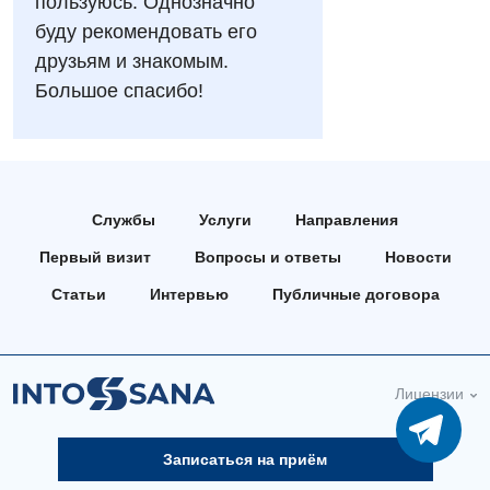
пользуюсь. Однозначно
Аллергология, иммунология
Русский
буду рекомендовать его
Андрология
друзьям и знакомым.
Большое спасибо!
Бесплатные услуги
Вакцинация
Гастроэнтерология
Службы
Услуги
Направления
Гематология
Первый визит
Вопросы и ответы
Новости
Дерматовенерология
Статьи
Интервью
Публичные договора
Диетология
Кардиология
Лицензии
Маммология
Медицинская психология
Записаться на приём
Неврология