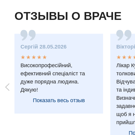
ОТЗЫВЫ О ВРАЧЕ
Сергій 28.05.2026
Віктор
★
★
★
★
★
★
★
★
★
★
★
★
★
★
★
★
Високопрофесійний,
Лікар 
ефективний спеціаліст та
толков
дуже порядна людина.
Відчув
Дякую!
та інди
Визнач
Показать весь отзыв
задавне
щоб я 
прийшла
По