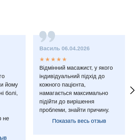
Василь 06.04.2026
★
★
★
★
★
★
★
★
★
★
Відмінний масажист, у якого
го
індивідуальний підхід до
ки йому
кожного пацієнта,
і болі,
намагається максимально
підійти до вирішення
проблеми, знайти причину.
р не
Показать весь отзыв
зыв