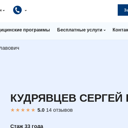
и
З
ицинские программы
Бесплатные услуги
Конта
лавович
КУДРЯВЦЕВ СЕРГЕЙ
★
★
★
★
★
★
★
★
★
★
14 отзывов
Стаж 33 года