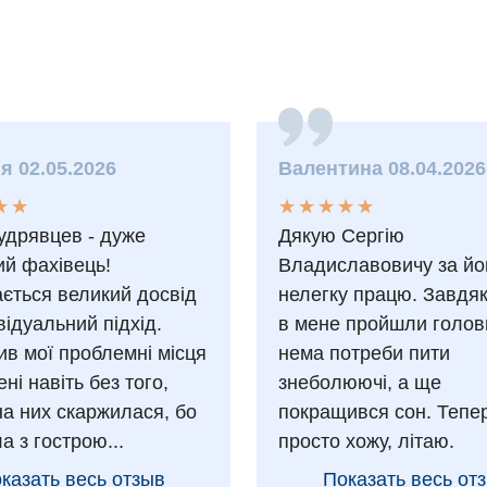
ія 02.05.2026
Валентина 08.04.2026
★
★
★
★
★
★
★
★
★
★
★
★
★
★
Кудрявцев - дуже
Дякую Сергію
ий фахівець!
Владиславовичу за йо
ається великий досвід
нелегку працю. Завдя
відуальний підхід.
в мене пройшли головн
ив мої проблемні місця
нема потреби пити
ні навіть без того,
знеболюючі, а ще
на них скаржилася, бо
покращився сон. Тепе
 з гострою...
просто хожу, літаю.
казать весь отзыв
Показать весь от