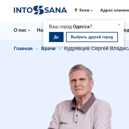
Киев
Адрес клиник
▲
×
Ваш город
Одесса
?
О нас
Направления
Цены
Врачи
Мед
Да
Выбрать другой город
Кудрявцев Сергей Владис
Главная
Врачи