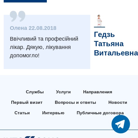
Мероприятия БПР
Диагностика
Интернатура
Диагностическое отделение
Олена 22.08.2018
Энциклопедия
Гедзь
Инструментальная диагностика
Ввічливий та професійний
Татьяна
Программа лояльности
Рентгенография
лікар. Дякую, лікування
Витальевна
допомогло!
Отзывы
УЗИ
Видео
Эндоскопическое отделение
Декларирование
Для взрослых
Национальный скрининг здоровья 40+
Службы
Услуги
Направления
Акушерство и гинекология
Первый визит
Вопросы и ответы
Новости
Украинский
Аллергология, иммунология
Статьи
Интервью
Публичные договора
Русский
Андрология
Бесплатные услуги