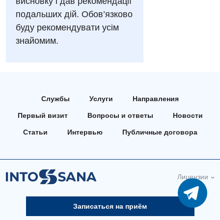
висновку і дав рекомендації
Аллергология, иммунология
Русский
подальших дій. Обов’язково
Андрология
буду рекомендувати усім
знайомим.
Бесплатные услуги
Вакцинация
Гастроэнтерология
Службы
Услуги
Направления
Гематология
Первый визит
Вопросы и ответы
Новости
Дерматовенерология
Статьи
Интервью
Публичные договора
Диетология
Кардиология
Лицензии
Маммология
Медицинская психология
Записаться на приём
Неврология