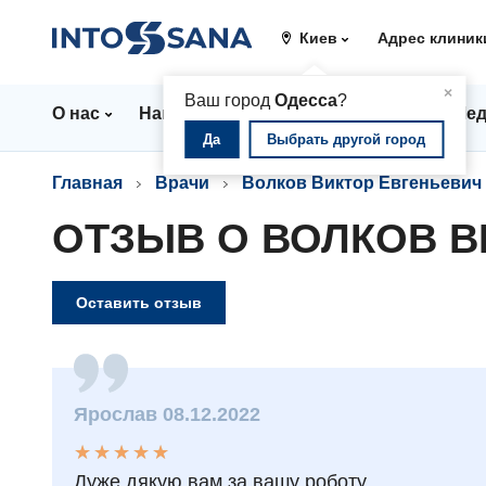
Киев
Адрес клиник
▲
×
Ваш город
Одесса
?
О нас
Направления
Цены
Врачи
Мед
Да
Выбрать другой город
Главная
Врачи
Волков Виктор Евгеньевич
ОТЗЫВ О ВОЛКОВ В
Оставить отзыв
Ярослав 08.12.2022
★
★
★
★
★
★
★
★
★
★
Дуже дякую вам за вашу роботу.