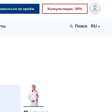
аписаться на приём
Консультации -30%
кты
RU