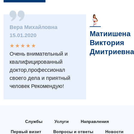
Вакансии
Мероприятия БПР
Диагностика
Вера Михайловна
Интернатура
Матиишена
Диагностическое отделение
15.01.2020
Виктория
Энциклопедия
Инструментальная диагностика
★
★
★
★
★
★
★
★
★
★
Дмитриевна
Очень внимательный и
Программа лояльности
Рентгенография
квалифицированный
Отзывы
УЗИ
доктор,профессионал
своего дела и приятный
Видео
Эндоскопическое отделение
Декларирование
человек Рекомендую!
Для взрослых
Национальный скрининг здоровья 40+
Акушерство и гинекология
Украинский
Аллергология, иммунология
Службы
Услуги
Направления
Русский
Первый визит
Вопросы и ответы
Новости
Андрология