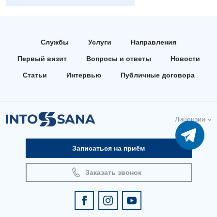
Андрология
Бесплатные услуги
Службы
Услуги
Направления
Вакцинация
Первый визит
Вопросы и ответы
Новости
Гастроэнтерология
Статьи
Интервью
Публичные договора
Гематология
Дерматовенерология
Лицензии
Диетология
Кардиология
Записаться на приём
Маммология
Заказать звонок
Медицинская психология
Неврология