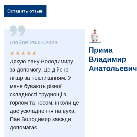
Оставить отзыв
Вакансии
Мероприятия БПР
Диагностика
Интернатура
Диагностическое отделение
Любов 29.07.2023
Прима
Энциклопедия
★
★
★
★
★
★
★
★
★
★
Инструментальная диагностика
Владимир
Дякую пану Володимиру
Программа лояльности
Рентгенография
Анатольевич
за допомогу. Це дійсно
Отзывы
УЗИ
лікар за покликанням. У
мене бувають різної
Видео
Эндоскопическое отделение
складності труднощі з
Декларирование
горлом та носом, інколи це
Для взрослых
Национальный скрининг здоровья 40+
дає ускладнення на вуха.
Акушерство и гинекология
Пан Володимир завжди
Украинский
допомагає.
Аллергология, иммунология
Русский