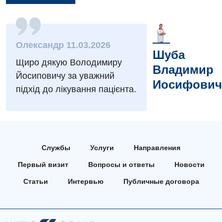
Вакансии
Мероприятия БПР
Диагностика
Интернатура
Диагностическое отделение
Олександр 11.03.2026
Шуба
Энциклопедия
Щиро дякую Володимиру
Инструментальная диагностика
Владимир
Йосиповичу за уважний
Программа лояльности
Иосифович
Рентгенография
підхід до лікування пацієнта.
Отзывы
УЗИ
Видео
Эндоскопическое отделение
Декларирование
Для взрослых
Службы
Услуги
Направления
Национальный скрининг здоровья 40+
Первый визит
Вопросы и ответы
Новости
Акушерство и гинекология
Украинский
Статьи
Интервью
Публичные договора
Аллергология, иммунология
Русский
Андрология