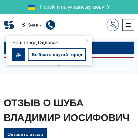
Перейти на українську мову
Киев
▲
×
Ваш город
Одесса
?
Записаться на приём
Да
Выбрать другой город
Консультации -30%
ОТЗЫВ О ШУБА
ВЛАДИМИР ИОСИФОВИЧ
Оставить отзыв