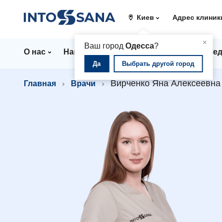
Киев
Адрес клиник
▲
×
Ваш город
Одесса
?
О нас
Направления
Цены
Врачи
Мед
Да
Выбрать другой город
Вирченко Яна Алексеевна
Главная
Врачи