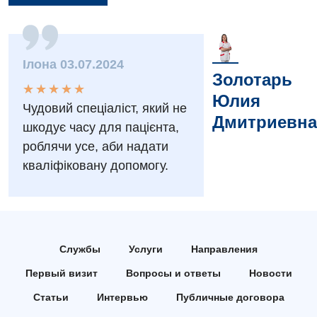
Вакансии
Мероприятия БПР
Диагностика
Ілона 03.07.2024
Интернатура
Диагностическое отделение
Золотарь
★
★
★
★
★
★
★
★
★
★
Энциклопедия
Инструментальная диагностика
Юлия
Чудовий спеціаліст, який не
Дмитриевна
Программа лояльности
Рентгенография
шкодує часу для пацієнта,
роблячи усе, аби надати
Отзывы
УЗИ
кваліфіковану допомогу.
Видео
Эндоскопическое отделение
Декларирование
Для взрослых
Национальный скрининг здоровья 40+
Акушерство и гинекология
Службы
Услуги
Направления
Украинский
Первый визит
Вопросы и ответы
Новости
Аллергология, иммунология
Русский
Статьи
Интервью
Публичные договора
Андрология