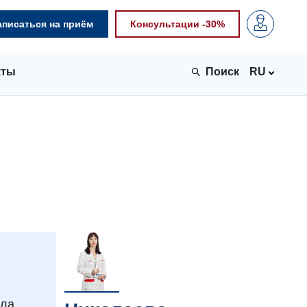
аписаться на приём
Консультации -30%
кты
RU
яла