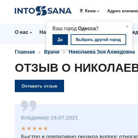
Киев
Адрес клиник
▲
×
Ваш город
Одесса
?
О нас
Направления
Цены
Врачи
Мед
Да
Выбрать другой город
Главная
Врачи
Николаева Зоя Ахмедовна
ОТЗЫВ О НИКОЛАЕ
Оставить отзыв
Владимир 19.07.2021
★
★
★
★
★
★
★
★
★
★
Быстро и оперативно решила вопрос относит