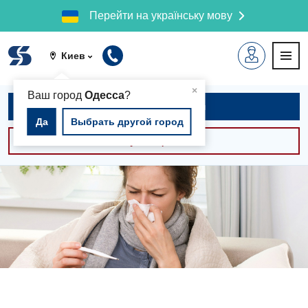
Перейти на українську мову
Киев
▲
×
Ваш город
Одесса
?
Записаться на приём
Да
Выбрать другой город
Консультации -30%