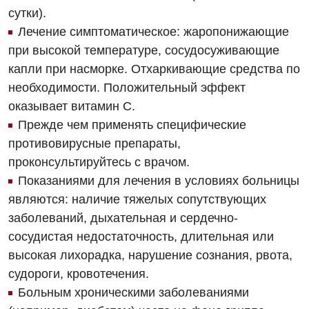
сутки).
Физиотерапия
Лечение симптоматическое: жаропонижающие
при высокой температуре, сосудосуживающие
Хирургическое отделение
капли при насморке. Отхаркивающие средства по
Эндокринология
необходимости. Положительный эффект
оказывает витамин С.
Для детей
Прежде чем применять специфические
Детская аллергология
противовирусные препараты,
проконсультируйтесь с врачом.
Детская гастроэнтерология
Показаниями для лечения в условиях больницы
Детская гинекология
являются: наличие тяжелых сопутствующих
заболеваний, дыхательная и сердечно-
Детская дерматовенерология
сосудистая недостаточность, длительная или
Детская кардиоревматология
высокая лихорадка, нарушение сознания, рвота,
судороги, кровотечения.
Детская неврология
Больным хроническими заболеваниями
Детская ортопедия и травматология