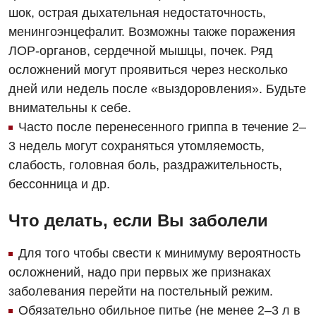
Маммология
шок, острая дыхательная недостаточность,
Медицинская психология
менингоэнцефалит. Возможны также поражения
ЛОР-органов, сердечной мышцы, почек. Ряд
Неврология
осложнений могут проявиться через несколько
Онкологическое отделение
дней или недель после «выздоровления». Будьте
внимательны к себе.
Ортопедия и травматология
Часто после перенесенного гриппа в течение 2–
Оториноларингология
3 недель могут сохраняться утомляемость,
слабость, головная боль, раздражительность,
Офтальмологическое отделение
бессонница и др.
Проктология
Что делать, если Вы заболели
Пульмонология
Для того чтобы свести к минимуму вероятность
Ревматология
осложнений, надо при первых же признаках
Терапия
заболевания перейти на постельный режим.
Обязательно обильное питье (не менее 2–3 л в
Урология