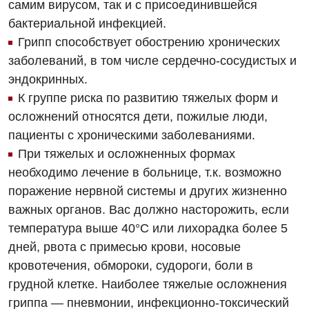
самим вирусом, так и с присоединившейся
Для взрослых
Национальный скрининг здоровья 40+
бактериальной инфекцией.
Акушерство и гинекология
Грипп способствует обострению хронических
Украинский
заболеваний, в том числе сердечно-сосудистых и
Аллергология, иммунология
Русский
эндокринных.
Андрология
К группе риска по развитию тяжелых форм и
осложнений относятся дети, пожилые люди,
Бесплатные услуги
пациенты с хроническими заболеваниями.
Вакцинация
При тяжелых и осложненных формах
необходимо лечение в больнице, т.к. возможно
Гастроэнтерология
поражение нервной системы и других жизненно
Гематология
важных органов. Вас должно насторожить, если
Дерматовенерология
температура выше 40°C или лихорадка более 5
дней, рвота с примесью крови, носовые
Диетология
кровотечения, обмороки, судороги, боли в
Кардиология
грудной клетке. Наиболее тяжелые осложнения
гриппа — пневмонии, инфекционно-токсический