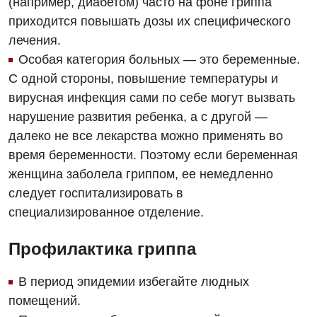
(например, диабетом) часто на фоне гриппа
приходится повышать дозы их специфического
Детская оториноларингология
лечения.
Детская офтальмология
Особая категория больных — это беременные.
С одной стороны, повышение температуры и
Детская урология
вирусная инфекция сами по себе могут вызвать
Детская хирургия
нарушение развития ребенка, а с другой —
далеко не все лекарства можно применять во
Детская эндокринология
время беременности. Поэтому если беременная
Педиатрия
женщина заболела гриппом, ее немедленно
следует госпитализировать в
специализированное отделение.
Профилактика гриппа
В период эпидемии избегайте людных
помещений.