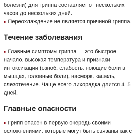
болезни) для гриппа составляет от нескольких
часов до нескольких дней.
Переохлаждение не является причиной гриппа.
Течение заболевания
Вакансии
Главные симптомы гриппа — это быстрое
начало, высокая температура и признаки
Мероприятия БПР
Диагностика
интоксикации (озноб, слабость, ноющие боли в
Интернатура
Диагностическое отделение
мышцах, головные боли), насморк, кашель,
слезотечение. Чаще всего лихорадка длится 4–5
Энциклопедия
Инструментальная диагностика
дней.
Программа лояльности
Рентгенография
Главные опасности
Отзывы
УЗИ
Видео
Грипп опасен в первую очередь своими
Эндоскопическое отделение
Декларирование
осложнениями, которые могут быть связаны как с