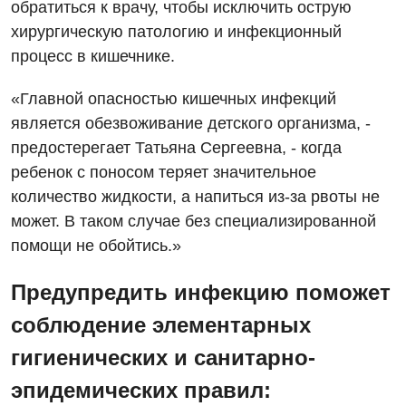
обратиться к врачу, чтобы исключить острую
Гастроэнтерология
хирургическую патологию и инфекционный
процесс в кишечнике.
Гематология
Дерматовенерология
«Главной опасностью кишечных инфекций
является обезвоживание детского организма, -
Диетология
предостерегает Татьяна Сергеевна, - когда
Кардиология
ребенок с поносом теряет значительное
количество жидкости, а напиться из-за рвоты не
Маммология
может. В таком случае без специализированной
Медицинская психология
помощи не обойтись.»
Неврология
Предупредить инфекцию поможет
Онкологическое отделение
соблюдение элементарных
Ортопедия и травматология
гигиенических и санитарно-
Оториноларингология
эпидемических правил: