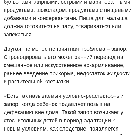
бульонами, жирными, острыми и маринованными
Детская гастроэнтерология
продуктами, шоколадом, продуктами с пищевыми
добавками и консервантами. Пища для малыша
Детская гинекология
должна готовиться на пару, отвариваться или
Детская дерматовенерология
запекаться.
Детская кардиоревматология
Другая, не менее неприятная проблема – запор.
Детская неврология
Спровоцировать его может ранний перевод на
смешанное или искусственное вскармливание,
Детская ортопедия и травматология
раннее введение прикорма, недостаток жидкости
Детская оториноларингология
и растительной клетчатки.
Детская офтальмология
«Есть так называемый условно-рефлекторный
Детская урология
запор, когда ребенок подавляет позыв на
дефекацию вне дома. Такой запор возникает у
Детская хирургия
стеснительных детей в период адаптации к
Детская эндокринология
новым условиям. Как следствие, появляется