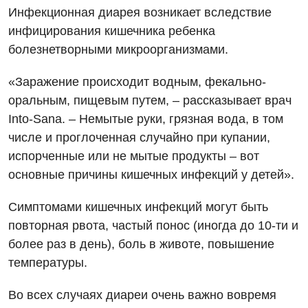
Интернатура
Инфекционная диарея возникает вследствие
Диагностическое отделение
инфицирования кишечника ребенка
Энциклопедия
Инструментальная диагностика
болезнетворными микроорганизмами.
Программа лояльности
Рентгенография
«Заражение происходит водным, фекально-
Отзывы
УЗИ
оральным, пищевым путем, – рассказывает врач
Into-Sana. – Немытые руки, грязная вода, в том
Видео
Эндоскопическое отделение
Декларирование
числе и проглоченная случайно при купании,
испорченные или не мытые продукты – вот
Для взрослых
Национальный скрининг здоровья 40+
основные причины кишечных инфекций у детей».
Акушерство и гинекология
Украинский
Симптомами кишечных инфекций могут быть
Аллергология, иммунология
повторная рвота, частый понос (иногда до 10-ти и
Русский
Андрология
более раз в день), боль в животе, повышение
температуры.
Бесплатные услуги
Во всех случаях диареи очень важно вовремя
Вакцинация