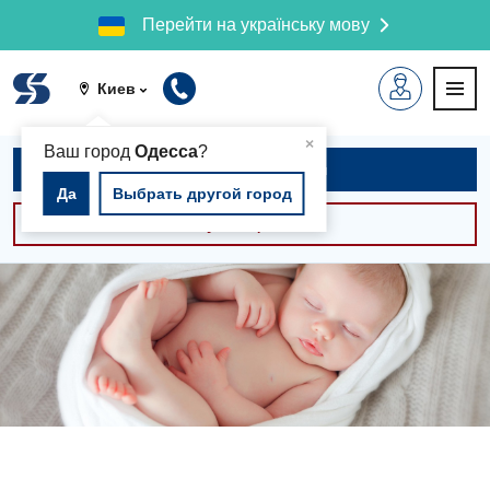
Перейти на українську мову
Киев
▲
×
Ваш город
Одесса
?
Записаться на приём
Да
Выбрать другой город
Консультации -30%