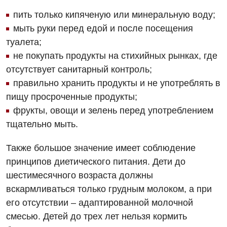
Офтальмологическое отделение
пить только кипяченую или минеральную воду;
мыть руки перед едой и после посещения
Проктология
туалета;
Пульмонология
не покупать продукты на стихийных рынках, где
отсутствует санитарный контроль;
Ревматология
правильно хранить продукты и не употреблять в
Терапия
пищу просроченные продукты;
фрукты, овощи и зелень перед употреблением
Урология
тщательно мыть.
Физиотерапия
Также большое значение имеет соблюдение
Хирургическое отделение
принципов диетического питания. Дети до
Эндокринология
шестимесячного возраста должны
вскармливаться только грудным молоком, а при
Для детей
его отсутствии – адаптированной молочной
смесью. Детей до трех лет нельзя кормить
Детская аллергология