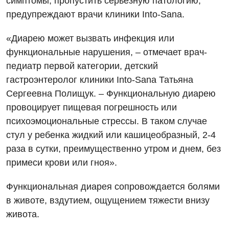
симптомы, пропустить серьезную патологию,
предупреждают врачи клиники Into-Sana.
«Диарею может вызвать инфекция или
функциональные нарушения, – отмечает врач-
педиатр первой категории, детский
гастроэнтеролог клиники Into-Sana Татьяна
Сергеевна Полищук. – Функциональную диарею
провоцирует пищевая погрешность или
психоэмоциональные стрессы. В таком случае
стул у ребенка жидкий или кашицеобразный, 2-4
раза в сутки, преимущественно утром и днем, без
примеси крови или гноя».
Функциональная диарея сопровождается болями
Вакансии
в животе, вздутием, ощущением тяжести внизу
живота.
Мероприятия БПР
Диагностика