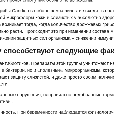
кие проявления у них обычно не выражены.
грибы Candida в небольшом количестве входят в сос
ой микрофлоры кожи и слизистых у абсолютно здор
 возникает тогда, когда количество дрожжевых гриб
льно расти. Происходит это при изменении состава 
нижении защитных сил организма – снижении иммуни
у способствуют следующие фак
 антибиотиков. Препараты этой группы уничтожают н
ые бактерии, но и «полезные» микроорганизмы, кото
вают защиту слизистой, и даже просто своим наличи
сти.
нальные нарушения, неправильно подобранные гор
птивы.
енность. При беременности наблюдается физиологич