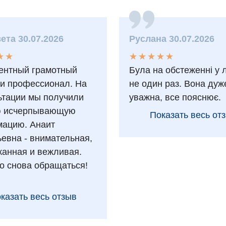
ета 30.07.2026
Руслана 30.07.2026
★
★
★
★
★
★
★
★
★
★
★
★
★
★
ентный грамотный
Була на обстеженні у 
 и профессионал. На
не один раз. Вона дуж
ьтации мы получили
уважна, все пояснює.
ю исчерпывающую
Показать весь от
ацию. Анаит
ьевна - внимательная,
анная и вежливая.
о снова обращаться!
казать весь отзыв