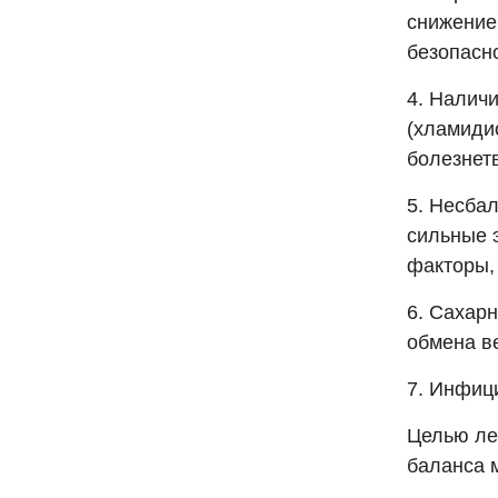
снижение
безопасн
4. Налич
(хламидио
болезнет
5. Несба
сильные 
факторы,
6. Сахар
обмена в
7. Инфиц
Целью ле
баланса 