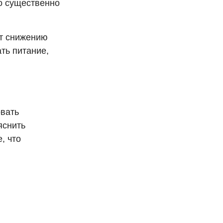
то существенно
ют снижению
ть питание,
овать
яснить
, что