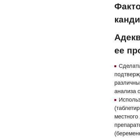
Факто
канди
Адекв
ее пр
Сделать
подтвержд
различны
анализа 
Использ
(таблети
местного 
препарат
(беременн