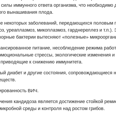
 силы иммунного ответа организма, что необходимо 
ого вынашивания плода.
ие некоторых заболеваний, передающихся половым 
з, уреаплазмоз, микоплазмоз, гарднереллез и т.п.). 
ворные бактерии вытесняют «полезные» микроорган
лансированное питание, несоблюдение режима работ
эмоциональные стрессы, экологические изменения и
 приводящие к снижению иммунитета.
ный диабет и другие состояния, сопровождающиеся
еществ.
ированность ВИЧ.
чения кандидоза является достижение стойкой ремис
микробной среды и контроля над ростом грибов.