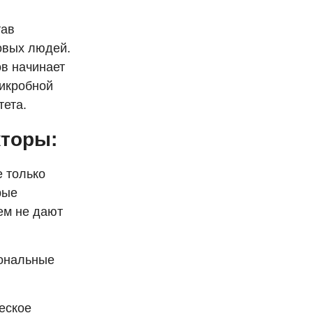
тав
овых людей.
ов начинает
микробной
тета.
торы:
е только
рые
ем не дают
мональные
еское