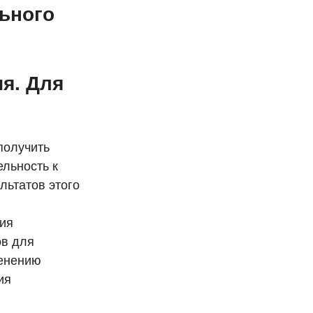
ьного
я. Для
получить
ельность к
льтатов этого
вия
ов для
менению
ия