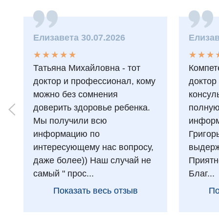
Елизавета 30.07.2026
Елизав
★
★
★
★
★
★
★
★
★
★
★
★
★
★
★
★
Татьяна Михайловна - тот
Компет
доктор и профессионал, кому
доктор
можно без сомнения
консул
доверить здоровье ребенка.
полну
Мы получили всю
информ
информацию по
Григор
интересующему нас вопросу,
выдерж
даже более)) Наш случай не
Приятн
самый " прос...
Благ...
Показать весь отзыв
По