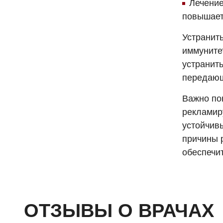
Лечение
повышает
Устранит
иммуните
устранит
передающ
Важно по
рекламир
устойчивы
причины 
обеспечи
ОТЗЫВЫ О ВРАЧАХ