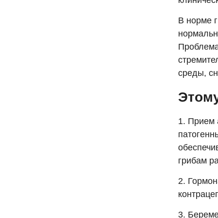
клиничес
В норме 
нормальн
Проблема
стремите
среды, с
Этом
1. Прием
патогенн
обеспечи
грибам ра
2. Гормо
контраце
3. Берем