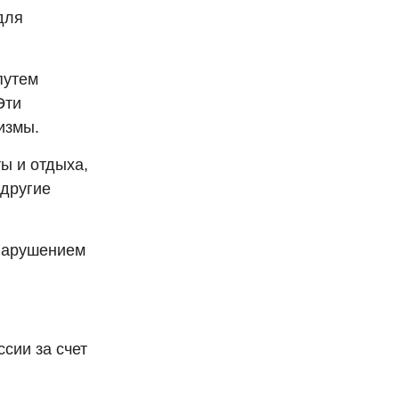
для
путем
Эти
измы.
ы и отдыха,
 другие
 нарушением
сии за счет