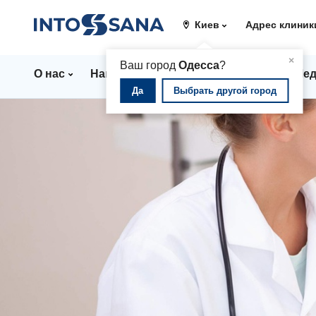
Киев
Адрес клиник
▲
×
Ваш город
Одесса
?
О нас
Направления
Цены
Врачи
Мед
Да
Выбрать другой город