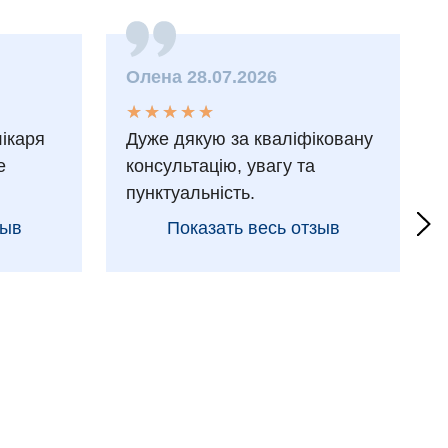
Олена 28.07.2026
★
★
★
★
★
★
★
★
★
★
лікаря
Дуже дякую за кваліфіковану
е
консультацію, увагу та
пунктуальність.
зыв
Показать весь отзыв