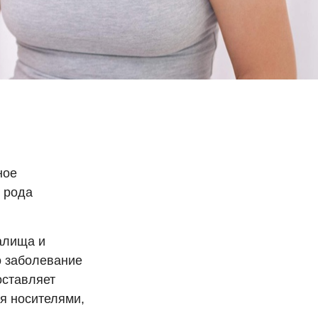
ное
 рода
алища и
о заболевание
оставляет
я носителями,