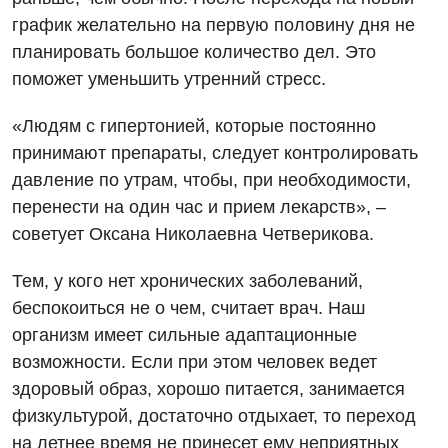
график желательно на первую половину дня не
Бесплатные услуги
планировать большое количество дел. Это
Вакцинация
поможет уменьшить утренний стресс.
Гастроэнтерология
«Людям с гипертонией, которые постоянно
принимают препараты, следует контролировать
Гематология
давление по утрам, чтобы, при необходимости,
Дерматовенерология
перенести на один час и прием лекарств», –
советует Оксана Николаевна Четверикова.
Диетология
Кардиология
Тем, у кого нет хронических заболеваний,
беспокоиться не о чем, считает врач. Наш
Маммология
организм имеет сильные адаптационные
Медицинская психология
возможности. Если при этом человек ведет
здоровый образ, хорошо питается, занимается
Неврология
физкультурой, достаточно отдыхает, то переход
Онкологическое отделение
на летнее время не принесет ему неприятных