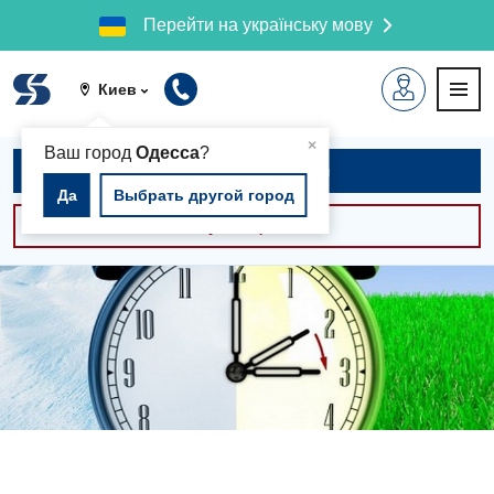
Перейти на українську мову
Киев
▲
×
Ваш город
Одесса
?
Записаться на приём
Да
Выбрать другой город
Консультации -30%