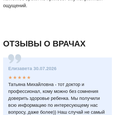
ощущений.
Ортопедия и травматология
Оториноларингология
Офтальмологическое отделение
Проктология
ОТЗЫВЫ О ВРАЧАХ
Пульмонология
Ревматология
Елизавета 30.07.2026
Терапия
★
★
★
★
★
★
★
★
★
★
Урология
Татьяна Михайловна - тот доктор и
Физиотерапия
профессионал, кому можно без сомнения
доверить здоровье ребенка. Мы получили
Хирургическое отделение
всю информацию по интересующему нас
Эндокринология
вопросу, даже более)) Наш случай не самый