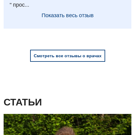
" прос...
Для детей
Показать весь отзыв
Детская аллергология
Детская гастроэнтерология
Детская гинекология
Смотреть все отзывы о врачах
Детская дерматовенерология
Детская кардиоревматология
Детская неврология
Детская ортопедия и травматология
СТАТЬИ
Детская оториноларингология
Детская офтальмология
Детская урология