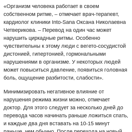
«Организм человека работает в своем
Вакансии
собственном ритме, – отмечает врач-терапевт,
Мероприятия БПР
Диагностика
кардиолог клиники Into-Sana Оксана Николаевна
Четверикова. – Перевод на один час может
Интернатура
Диагностическое отделение
нарушить циркадные ритмы. Особенно
Энциклопедия
Инструментальная диагностика
чувствительны к этому люди с вегето-сосудистой
дистонией, гипертонией, гормональными
Программа лояльности
Рентгенография
нарушениями в организме. У некоторых людей
Отзывы
УЗИ
может повыситься давление, появиться головная
боль, ощущение разбитости, слабости».
Видео
Эндоскопическое отделение
Декларирование
Минимизировать негативное влияние от
Для взрослых
Национальный скрининг здоровья 40+
нарушения режима жизни можно, отмечает
доктор. Для этого следует за несколько дней до
Акушерство и гинекология
Украинский
перевода часов начинать раньше ложиться спать,
Аллергология, иммунология
и каждые два дня вставать на 10-15 минут
Русский
Андрология
раньше, чем обычно. После перехода на новый