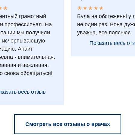
★
★
★
★
★
★
★
★
★
★
★
★
★
★
ентный грамотный
Була на обстеженні у 
 и профессионал. На
не один раз. Вона дуж
ьтации мы получили
уважна, все пояснює.
ю исчерпывающую
Показать весь от
ацию. Анаит
ьевна - внимательная,
анная и вежливая.
о снова обращаться!
казать весь отзыв
Смотреть все отзывы о врачах