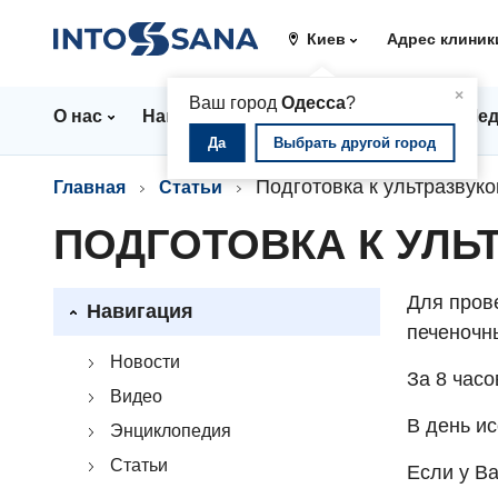
Киев
Адрес клиник
▲
×
Ваш город
Одесса
?
О нас
Направления
Цены
Врачи
Мед
Да
Выбрать другой город
Подготовка к ультразвук
Главная
Статьи
ПОДГОТОВКА К УЛЬ
Для пров
Навигация
печеночн
Новости
За 8 час
Видео
В день ис
Энциклопедия
Статьи
Если у Ва