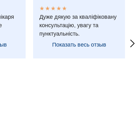
★
★
★
★
★
★
★
★
★
★
лікаря
Дуже дякую за кваліфіковану
е
консультацію, увагу та
пунктуальність.
зыв
Показать весь отзыв