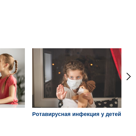
Ротавирусная инфекция у детей
Ви
ро