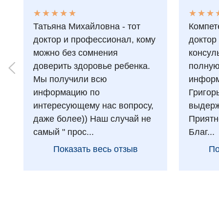
★
★
★
★
★
★
★
★
★
★
★
★
★
★
★
★
Татьяна Михайловна - тот
Компет
доктор и профессионал, кому
доктор
можно без сомнения
консул
доверить здоровье ребенка.
полну
Мы получили всю
информ
информацию по
Григор
интересующему нас вопросу,
выдерж
даже более)) Наш случай не
Приятн
самый " прос...
Благ...
Показать весь отзыв
По