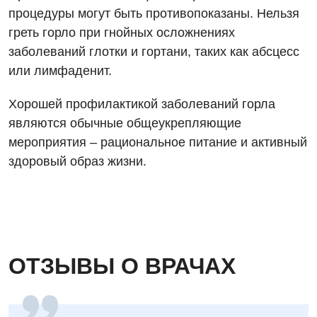
процедуры могут быть противопоказаны. Нельзя
Физиотерапия
греть горло при гнойных осложнениях
Хирургическое отделение
заболеваний глотки и гортани, таких как абсцесс
или лимфаденит.
Эндокринология
Хорошей профилактикой заболеваний горла
Для детей
являются обычные общеукрепляющие
Детская аллергология
мероприятия – рациональное питание и активный
здоровый образ жизни.
Детская гастроэнтерология
Детская гинекология
Детская дерматовенерология
Детская кардиоревматология
ОТЗЫВЫ О ВРАЧАХ
Детская неврология
Детская ортопедия и травматология