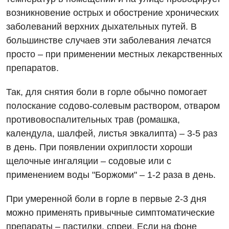
возникновение острых и обострение хронических
Акушерство и гинекология
заболеваний верхних дыхательных путей. В
Украинский
Аллергология, иммунология
большинстве случаев эти заболевания лечатся
Русский
просто – при применении местных лекарственных
Андрология
препаратов.
Бесплатные услуги
Так, для снятия боли в горле обычно помогает
Вакцинация
полоскание содово-солевым раствором, отваром
противовоспалительных трав (ромашка,
Гастроэнтерология
календула, шалфей, листья эвкалипта) – 3-5 раз
Гематология
в день. При появлении охриплости хороши
щелочные ингаляции – содовые или с
Дерматовенерология
применением воды "Боржоми" – 1-2 раза в день.
Диетология
При умеренной боли в горле в первые 2-3 дня
Кардиология
можно применять привычные симптоматические
Маммология
препараты – пастилки, спреи. Если на фоне