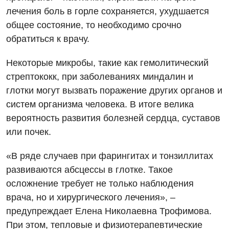
лечения боль в горле сохраняется, ухудшается
Медицинская психология
общее состояние, то необходимо срочно
Неврология
обратиться к врачу.
Онкологическое отделение
Некоторые микробы, такие как гемолитический
Ортопедия и травматология
стрептококк, при заболеваниях миндалин и
глотки могут вызвать поражение других органов и
Оториноларингология
систем организма человека. В итоге велика
Офтальмологическое отделение
вероятность развития болезней сердца, суставов
или почек.
Проктология
«В ряде случаев при фарингитах и тонзиллитах
Пульмонология
развиваются абсцессы в глотке. Такое
Ревматология
осложнение требует не только наблюдения
врача, но и хирургического лечения», –
Терапия
предупреждает Елена Николаевна Трофимова.
Урология
При этом, тепловые и физиотерапевтические