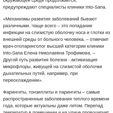
окружающей среде продолжается,
предупреждают специалисты клиники Into-Sana.
«Механизмы развития заболеваний бывают
различными. Чаще всего – это попадание
инфекции на слизистую оболочку носа и глотки из
Вакансии
внешней среды от больного человека, – отмечает
врач-отоларинголог высшей категории клиники
Мероприятия БПР
Диагностика
Into-Sana Елена Николаевна Трофимова. –
Интернатура
Диагностическое отделение
Другой путь развития болезни - активизация
микрофлоры, живущей на слизистой оболочке
Энциклопедия
Инструментальная диагностика
дыхательных путей, например, при
Программа лояльности
Рентгенография
переохлаждении».
Отзывы
УЗИ
Фарингиты, тонзиллиты и ларингиты – самые
Видео
Эндоскопическое отделение
распространенные заболевания теплого времени
Декларирование
года, которые актуальны даже летом. Перепад
Для взрослых
температур в помещении и на улице провоцирует
Национальный скрининг здоровья 40+