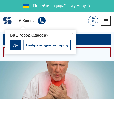
Перейти на українську мову
Киев
▲
×
Ваш город
Одесса
?
Записаться на приём
Да
Выбрать другой город
Консультации -30%