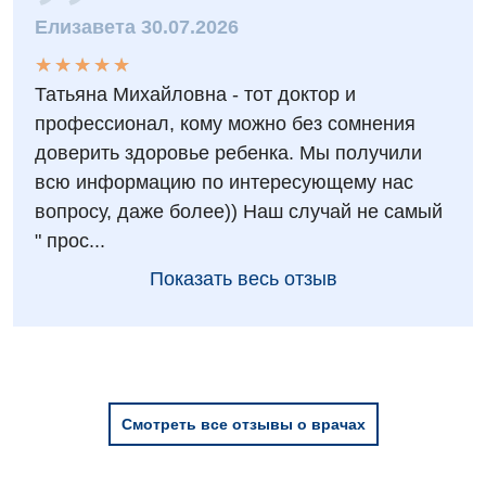
Елизавета 30.07.2026
Детская оториноларингология
★
★
★
★
★
★
★
★
★
★
Детская офтальмология
Татьяна Михайловна - тот доктор и
Детская урология
профессионал, кому можно без сомнения
доверить здоровье ребенка. Мы получили
Детская хирургия
всю информацию по интересующему нас
Детская эндокринология
вопросу, даже более)) Наш случай не самый
" прос...
Педиатрия
Показать весь отзыв
Смотреть все отзывы о врачах