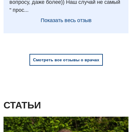
вопросу, даже более)) Наш случай не самый
" прос...
Дерматовенерология
Показать весь отзыв
Диетология
Кардиология
Маммология
Медицинская психология
Смотреть все отзывы о врачах
Неврология
Онкологическое отделение
Ортопедия и травматология
СТАТЬИ
Оториноларингология
Офтальмологическое отделение
Проктология