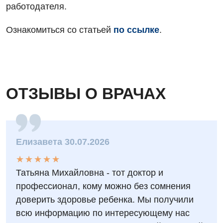
работодателя.
Программа лояльности
Рентгенография
Ознакомиться со статьей
по ссылке
.
Отзывы
УЗИ
Видео
Эндоскопическое отделение
Декларирование
Для взрослых
Национальный скрининг здоровья 40+
ОТЗЫВЫ О ВРАЧАХ
Акушерство и гинекология
Украинский
Аллергология, иммунология
Русский
Елизавета 30.07.2026
Андрология
★
★
★
★
★
★
★
★
★
★
Бесплатные услуги
Татьяна Михайловна - тот доктор и
Вакцинация
профессионал, кому можно без сомнения
доверить здоровье ребенка. Мы получили
Гастроэнтерология
всю информацию по интересующему нас
Гематология