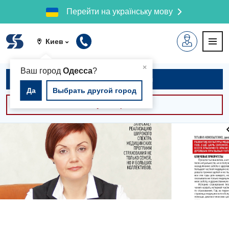
Перейти на українську мову
Киев
▲
×
Ваш город
Одесса
?
Записаться на приём
Да
Выбрать другой город
Консультации -30%