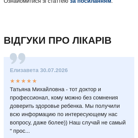
Ознайомитися зі статтею
за посиланням
.
Відгуки
Рентгенографія
Відео
УЗД
Декларування
Для дорослих
Національний скринінг здоров’я 40+
ВІДГУКИ ПРО ЛІКАРІВ
Акушерство і гінекологія
Українська
Алергологія, імунологія
Російська
Андрологія
Елизавета 30.07.2026
Безоплатні послуги
★
★
★
★
★
★
★
★
★
★
Татьяна Михайловна - тот доктор и
Вакцинація
профессионал, кому можно без сомнения
Гастроентерологія
доверить здоровье ребенка. Мы получили
всю информацию по интересующему нас
Гематологія
вопросу, даже более)) Наш случай не самый
Дерматовенерологія
" прос...