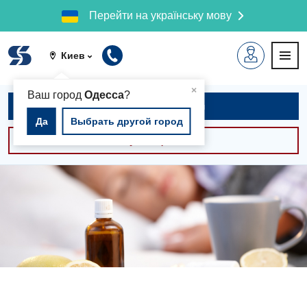
Перейти на українську мову
Киев
▲
×
Ваш город
Одесса
?
Записаться на приём
Да
Выбрать другой город
Консультации -30%