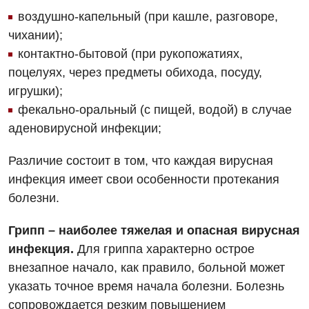
воздушно-капельный (при кашле, разговоре,
чихании);
контактно-бытовой (при рукопожатиях,
Вакансии
поцелуях, через предметы обихода, посуду,
игрушки);
Мероприятия БПР
Диагностика
фекально-оральный (с пищей, водой) в случае
Интернатура
Диагностическое отделение
аденовирусной инфекции;
Энциклопедия
Инструментальная диагностика
Различие состоит в том, что каждая вирусная
Программа лояльности
инфекция имеет свои особенности протекания
Рентгенография
болезни.
Отзывы
УЗИ
Грипп – наиболее тяжелая и опасная вирусная
Видео
Эндоскопическое отделение
Декларирование
инфекция.
Для гриппа характерно острое
внезапное начало, как правило, больной может
Для взрослых
Национальный скрининг здоровья 40+
указать точное время начала болезни. Болезнь
Акушерство и гинекология
сопровождается резким повышением