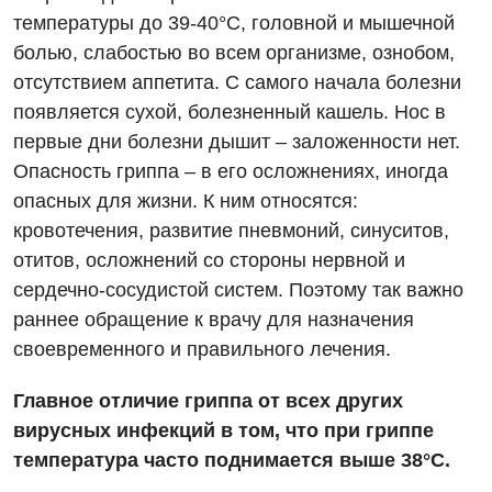
Украинский
температуры до 39-40°С, головной и мышечной
Аллергология, иммунология
Русский
болью, слабостью во всем организме, ознобом,
Андрология
отсутствием аппетита. С самого начала болезни
появляется сухой, болезненный кашель. Нос в
Бесплатные услуги
первые дни болезни дышит – заложенности нет.
Вакцинация
Опасность гриппа – в его осложнениях, иногда
опасных для жизни. К ним относятся:
Гастроэнтерология
кровотечения, развитие пневмоний, синуситов,
Гематология
отитов, осложнений со стороны нервной и
сердечно-сосудистой систем. Поэтому так важно
Дерматовенерология
раннее обращение к врачу для назначения
Диетология
своевременного и правильного лечения.
Кардиология
Главное отличие гриппа от всех других
Маммология
вирусных инфекций в том, что при гриппе
температура часто поднимается выше 38°С.
Медицинская психология