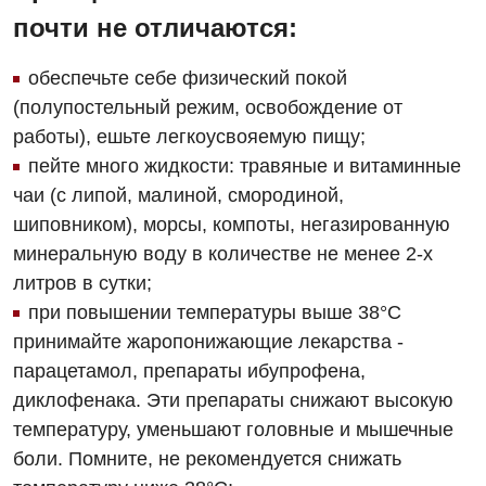
Детская офтальмология
почти не отличаются:
Детская урология
обеспечьте себе физический покой
Детская хирургия
(полупостельный режим, освобождение от
работы), ешьте легкоусвояемую пищу;
Детская эндокринология
пейте много жидкости: травяные и витаминные
Педиатрия
чаи (с липой, малиной, смородиной,
шиповником), морсы, компоты, негазированную
минеральную воду в количестве не менее 2-х
литров в сутки;
при повышении температуры выше 38°С
принимайте жаропонижающие лекарства -
парацетамол, препараты ибупрофена,
диклофенака. Эти препараты снижают высокую
температуру, уменьшают головные и мышечные
боли. Помните, не рекомендуется снижать