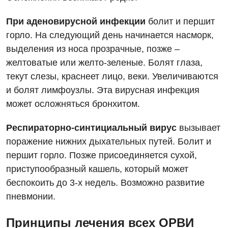
Хирургическое отделение
При аденовирусной инфекции
болит и першит
Эндокринология
горло. На следующий день начинается насморк,
выделения из носа прозрачные, позже –
Для детей
желтоватые или желто-зеленые. Болят глаза,
Детская аллергология
текут слезы, краснеет лицо, веки. Увеличиваются
и болят лимфоузлы. Эта вирусная инфекция
Детская гастроэнтерология
может осложняться бронхитом.
Детская гинекология
Респираторно-синтициальный вирус
вызывает
Детская дерматовенерология
поражение нижних дыхательных путей. Болит и
Детская кардиоревматология
першит горло. Позже присоединяется сухой,
приступообразный кашель, который может
Детская неврология
беспокоить до 3-х недель. Возможно развитие
Детская ортопедия и травматология
пневмонии.
Детская оториноларингология
Принципы лечения всех ОРВИ