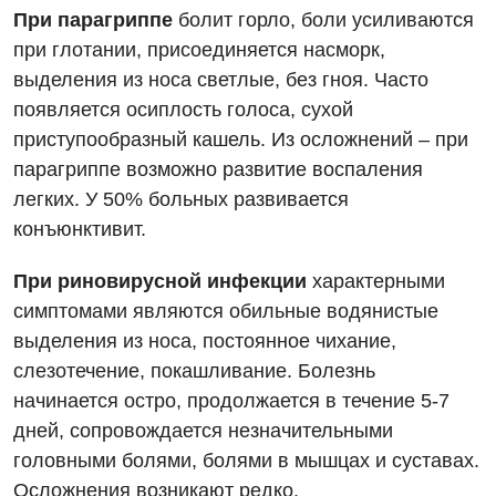
При парагриппе
болит горло, боли усиливаются
Неврология
при глотании, присоединяется насморк,
Онкологическое отделение
выделения из носа светлые, без гноя. Часто
появляется осиплость голоса, сухой
Ортопедия и травматология
приступообразный кашель. Из осложнений – при
Оториноларингология
парагриппе возможно развитие воспаления
легких. У 50% больных развивается
Офтальмологическое отделение
конъюнктивит.
Проктология
При риновирусной инфекции
характерными
Пульмонология
симптомами являются обильные водянистые
Ревматология
выделения из носа, постоянное чихание,
слезотечение, покашливание. Болезнь
Терапия
начинается остро, продолжается в течение 5-7
Урология
дней, сопровождается незначительными
головными болями, болями в мышцах и суставах.
Физиотерапия
Осложнения возникают редко.