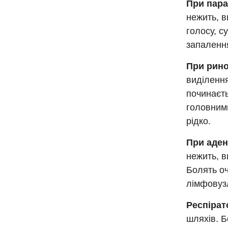
При пара
нежить, в
голосу, с
запалення
При рино
виділення
починаєть
головними
рідко.
При аден
нежить, в
Болять оч
лімфовузл
Респірат
шляхів. Б