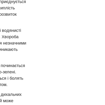
 приєднується
сиплість
 розвиток
 водянисті
. Хвороба
ся незначними
виникають
 починається
о-зелені.
ься і болять
том.
 дихальних
ий може