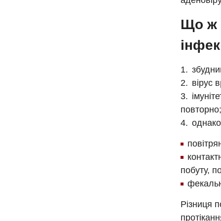
аденовірус
Що ж 
інфек
збудни
вірус 
імуніте
повторно
однако
повітря
контакт
побуту, по
фекальн
Різниця п
протіканн