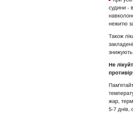
судини - 
навколоно
нежитю за
Також лік
закладені
знижують 
Не лікуй
противір
Пам'ятайт
температу
жар, терм
5-7 днів,