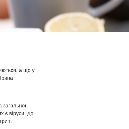
яються, а що у
 Ірина
а загальної
х є віруси. До
грип,