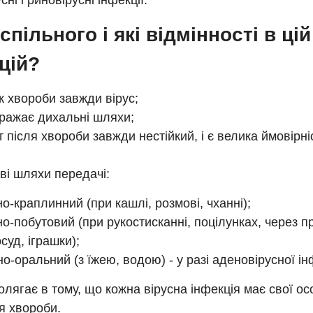
ні і риновірусні інфекції.
спільного і які відмінності в цій
цій?
к хвороби завжди вірус;
вражає дихальні шляхи;
т після хвороби завжди нестійкий, і є велика ймовірні
;
ві шляхи передачі:
но-краплинний (при кашлі, розмові, чханні);
но-побутовий (при рукостисканні, поцілунках, через 
суд, іграшки);
о-оральний (з їжею, водою) - у разі аденовірусної інф
олягає в тому, що кожна вірусна інфекція має свої ос
я хвороби.