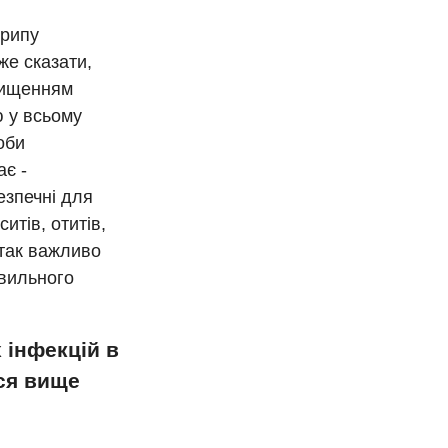
рипу
же сказати,
вищенням
ю у всьому
оби
ає -
езпечні для
итів, отитів,
 так важливо
авильного
х інфекцій в
ься вище