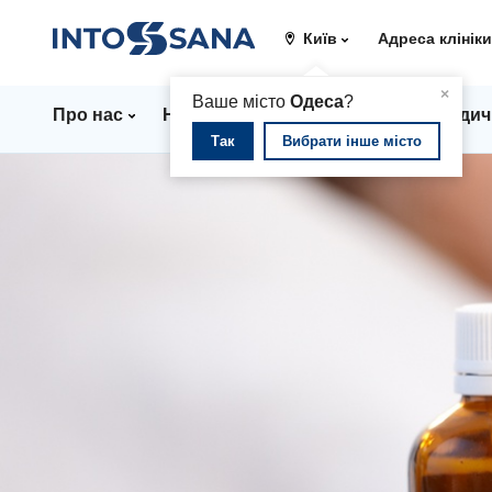
Київ
Адреса клінік
▲
×
Ваше місто
Одеса
?
Про нас
Напрямки
Ціни
Лікарі
Медич
Так
Вибрати інше місто