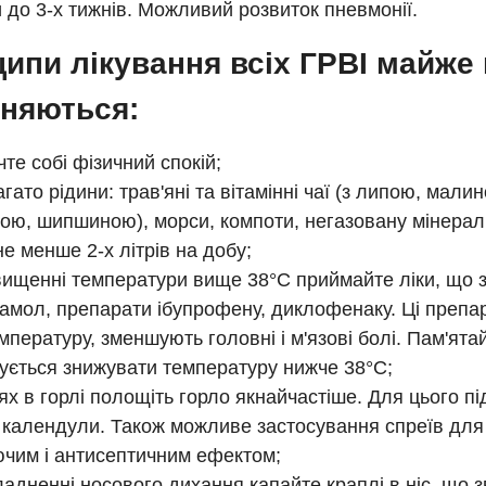
 до 3-х тижнів. Можливий розвиток пневмонії.
ипи лікування всіх ГРВІ майже 
зняються:
те собі фізичний спокій;
гато рідини: трав'яні та вітамінні чаї (з липою, мали
ою, шипшиною), морси, компоти, негазовану мінерал
 не менше 2-х літрів на добу;
вищенні температури вище 38°С приймайте ліки, що 
амол, препарати ібупрофену, диклофенаку. Ці препа
мпературу, зменшують головні і м'язові болі. Пам'ятай
ується знижувати температуру нижче 38°С;
ях в горлі полощіть горло якнайчастіше. Для цього пі
 календули. Також можливе застосування спреїв для 
чим і антисептичним ефектом;
ладненні носового дихання капайте краплі в ніс, що 