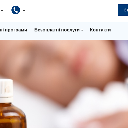
и
З
ні програми
Безоплатні послуги
Контакти