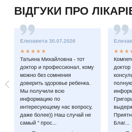
ВІДГУКИ ПРО ЛІКАРІ
Елизавета 30.07.2026
Елизав
★
★
★
★
★
★
★
★
★
★
★
★
★
★
★
★
Татьяна Михайловна - тот
Компет
доктор и профессионал, кому
доктор
можно без сомнения
консул
доверить здоровье ребенка.
полну
Мы получили всю
информ
информацию по
Григор
интересующему нас вопросу,
выдерж
даже более)) Наш случай не
Приятн
самый " прос...
Благ...