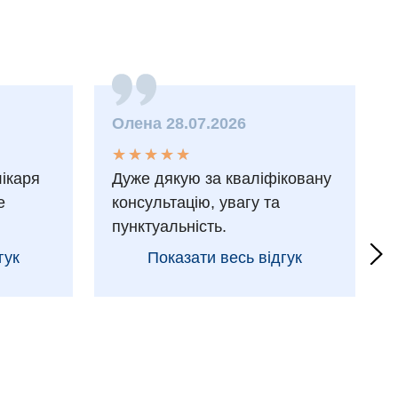
Олена 28.07.2026
★
★
★
★
★
★
★
★
★
★
лікаря
Дуже дякую за кваліфіковану
е
консультацію, увагу та
пунктуальність.
гук
Показати весь відгук