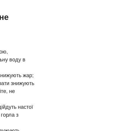
не
ною,
ьну воду в
знижують жар;
рати знижують
те, не
дійдуть настої
горла з
звужують