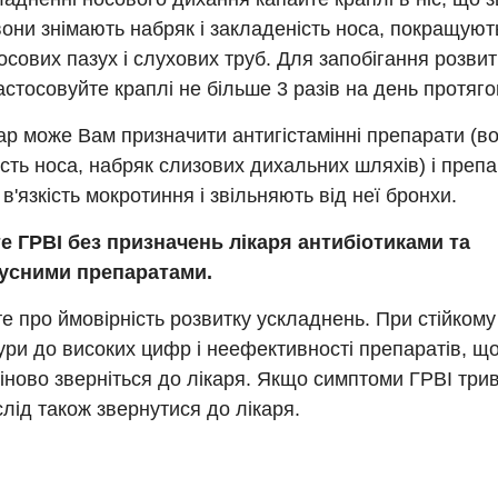
вони знімають набряк і закладеність носа, покращують
сових пазух і слухових труб. Для запобігання розвит
стосовуйте краплі не більше 3 разів на день протягом
ар може Вам призначити антигістамінні препарати (
сть носа, набряк слизових дихальних шляхів) і препар
в'язкість мокротиння і звільняють від неї бронхи.
те ГРВІ без призначень лікаря антибіотиками та
усними препаратами.
е про ймовірність розвитку ускладнень. При стійкому
ри до високих цифр і неефективності препаратів, щ
іново зверніться до лікаря. Якщо симптоми ГРВІ тр
 слід також звернутися до лікаря.