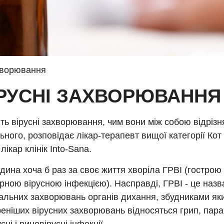
хворювання
РУСНІ ЗАХВОРЮВАННЯ
ть вірусні захворювання, чим вони між собою відрізн
льного, розповідає лікар-терапевт вищої категорії Кот
лікар клінік Into-Sana.
ина хоча б раз за своє життя хворіла ГРВІ (гострою
рною вірусною інфекцією). Насправді, ГРВІ - це назв
альних захворювань органів дихання, збудниками яки
ніших вірусних захворювань відносяться грип, пара