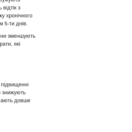
 відтік з
ку хронічного
 5-ти днів.
вони зменшують
ати, які
 підвищенні
о знижують
ивають довше