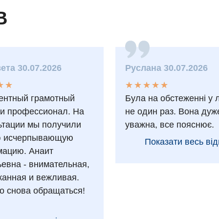
В
ета 30.07.2026
Руслана 30.07.2026
★
★
★
★
★
★
★
★
★
★
★
★
★
★
ентный грамотный
Була на обстеженні у 
 и профессионал. На
не один раз. Вона дуж
ьтации мы получили
уважна, все пояснює.
ю исчерпывающую
Показати весь від
ацию. Анаит
ьевна - внимательная,
анная и вежливая.
о снова обращаться!