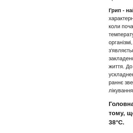
Грип - н
характерн
коли поч
температу
організмі
з'являєть
закладено
життя. До
ускладнен
раннє зве
лікування
Головна
тому, щ
38°С.