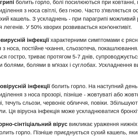
грипі
болить горло, болі посилюються при ковтанні,
иділення з носа світлі, без гною. Часто з'являється о
ухий кашель. З ускладнень - при парагрипі можливий
 легенів. У 50% хворих розвивається кон'юнктивіт.
вирусній інфекції
характерними симптомами є рясні
 з носа, постійне чхання, сльозотеча, покашлювання
ся гостро, триває протягом 5-7 днів, супроводжуєть
 болями, болями в м'язах і суглобах. Ускладнення 
овірусній інфекції
болить горло. На наступний день
иділення з носа прозорі, пізніше - жовтуваті або жовт
і, течуть сльози, червоніє обличчя, повіки. Збільшуют
и. Ця вірусна інфекція може ускладнюватися бронхі
орно-сінтіціальний вірус
викликає ураження нижніх
олить горло. Пізніше приєднується сухий кашель, як