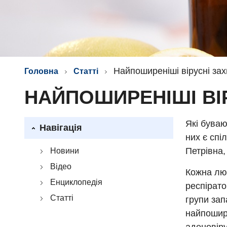
Найпоширеніші вірусні за
Головна
Статті
НАЙПОШИРЕНІШІ ВІ
Які буваю
Навігація
них є спі
Петрівна, 
Новини
Відео
Кожна люд
Енциклопедія
респірато
Статті
групи зап
найпошире