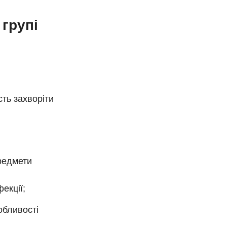
 групі
сть захворіти
предмети
екції;
обливості