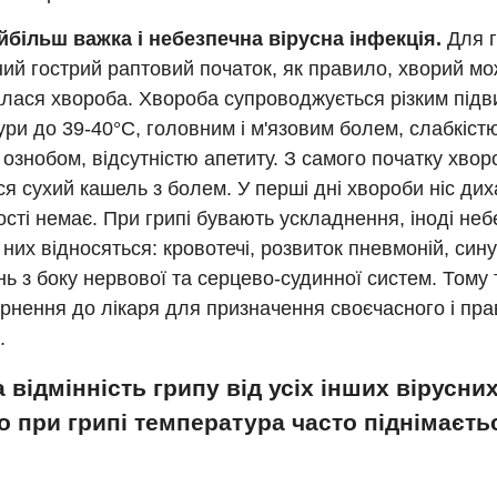
айбільш важка і небезпечна вірусна інфекція.
Для г
ий гострий раптовий початок, як правило, хворий мо
алася хвороба. Хвороба супроводжується різким під
ри до 39-40°С, головним і м'язовим болем, слабкіст
, ознобом, відсутністю апетиту. З самого початку хвор
ся сухий кашель з болем. У перші дні хвороби ніс дих
сті немає. При грипі бувають ускладнення, іноді неб
 них відносяться: кровотечі, розвиток пневмоній, синус
ь з боку нервової та серцево-судинної систем. Тому
рнення до лікаря для призначення своєчасного і пр
.
 відмінність грипу від усіх інших вірусни
о при грипі температура часто піднімаєт