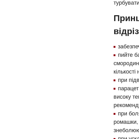
турбувати
Принц
відрі
забезпеч
пийте ба
смородин
кількості
при під
парацет
високу те
рекоменд
при бол
ромашки,
знеболюю
при уск