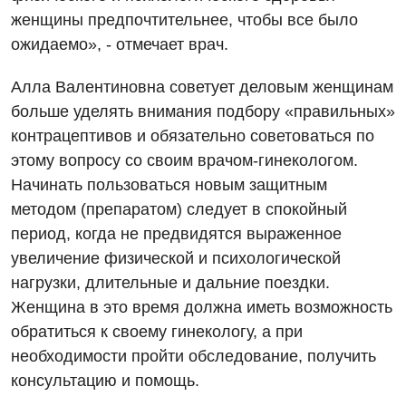
Маммология
женщины предпочтительнее, чтобы все было
ожидаемо», - отмечает врач.
Медицинская психология
Алла Валентиновна советует деловым женщинам
Неврология
больше уделять внимания подбору «правильных»
Онкологическое отделение
контрацептивов и обязательно советоваться по
этому вопросу со своим врачом-гинекологом.
Ортопедия и травматология
Начинать пользоваться новым защитным
Оториноларингология
методом (препаратом) следует в спокойный
период, когда не предвидятся выраженное
Офтальмологическое отделение
увеличение физической и психологической
Проктология
нагрузки, длительные и дальние поездки.
Женщина в это время должна иметь возможность
Пульмонология
обратиться к своему гинекологу, а при
Ревматология
необходимости пройти обследование, получить
Терапия
консультацию и помощь.