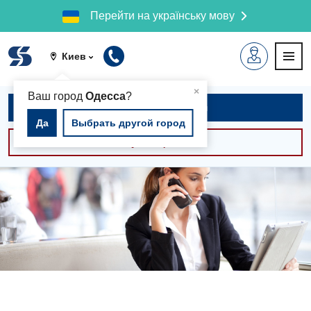
Перейти на українську мову
Киев
▲
×
Ваш город
Одесса
?
Записаться на приём
Да
Выбрать другой город
Консультации -30%