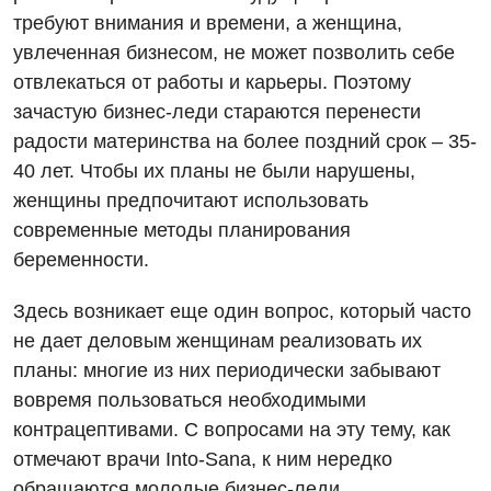
требуют внимания и времени, а женщина,
увлеченная бизнесом, не может позволить себе
отвлекаться от работы и карьеры. Поэтому
зачастую бизнес-леди стараются перенести
радости материнства на более поздний срок – 35-
40 лет. Чтобы их планы не были нарушены,
Вакансии
женщины предпочитают использовать
современные методы планирования
Мероприятия БПР
Диагностика
беременности.
Интернатура
Диагностическое отделение
Здесь возникает еще один вопрос, который часто
Энциклопедия
Инструментальная диагностика
не дает деловым женщинам реализовать их
планы: многие из них периодически забывают
Программа лояльности
Рентгенография
вовремя пользоваться необходимыми
Отзывы
УЗИ
контрацептивами. С вопросами на эту тему, как
Видео
отмечают врачи Into-Sana, к ним нередко
Эндоскопическое отделение
Декларирование
обращаются молодые бизнес-леди.