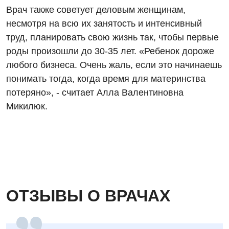
Урология
Врач также советует деловым женщинам,
несмотря на всю их занятость и интенсивный
Физиотерапия
труд, планировать свою жизнь так, чтобы первые
Хирургическое отделение
роды произошли до 30-35 лет. «Ребенок дороже
любого бизнеса. Очень жаль, если это начинаешь
Эндокринология
понимать тогда, когда время для материнства
потеряно», - считает Алла Валентиновна
Для детей
Микилюк.
Детская аллергология
Детская гастроэнтерология
Детская гинекология
Детская дерматовенерология
ОТЗЫВЫ О ВРАЧАХ
Детская кардиоревматология
Детская неврология