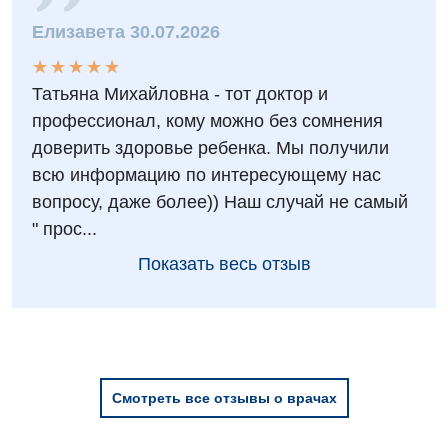
Детская ортопедия и травматология
Елизавета 30.07.2026
Детская оториноларингология
★
★
★
★
★
★
★
★
★
★
Татьяна Михайловна - тот доктор и
Детская офтальмология
профессионал, кому можно без сомнения
Детская урология
доверить здоровье ребенка. Мы получили
всю информацию по интересующему нас
Детская хирургия
вопросу, даже более)) Наш случай не самый
Детская эндокринология
" прос...
Педиатрия
Показать весь отзыв
Смотреть все отзывы о врачах