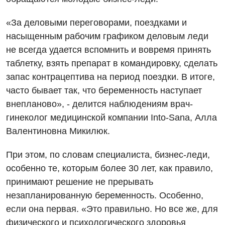
Для взрослых
Национальный скрининг здоровья 40+
«За деловыми переговорами, поездками и
Акушерство и гинекология
насыщенным рабочим графиком деловым леди
Украинский
не всегда удается вспомнить и вовремя принять
Аллергология, иммунология
Русский
таблетку, взять препарат в командировку, сделать
Андрология
запас контрацептива на период поездки. В итоге,
часто бывает так, что беременность наступает
Бесплатные услуги
внепланово», - делится наблюдениям врач-
Вакцинация
гинеколог медицинской компании Into-Sana, Алла
Валентиновна Микилюк.
Гастроэнтерология
Гематология
При этом, по словам специалиста, бизнес-леди,
особенно те, которым более 30 лет, как правило,
Дерматовенерология
принимают решение не прерывать
Диетология
незапланированную беременность. Особенно,
если она первая. «Это правильно. Но все же, для
Кардиология
физического и психологического здоровья