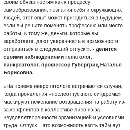
своим обязанностям как к процессу
Для детей
самообразования, познания себя и окружающих
людей, этот опыт может пригодиться в будущем,
Детская аллергология
если вы решите поменять профессию или место
Детская гастроэнтерология
работы. К тому же, деньги, которые вы
заработаете, дают уверенность в возможности
Детская гинекология
отправиться в следующий отпуск!», -
делится
Детская дерматовенерология
своими наблюдениями гепатолог,
панкреатолог, профессор Губергриц Наталья
Детская кардиоревматология
Борисовна.
Детская неврология
«На приеме невропатолога встречаются случаи,
Детская ортопедия и травматология
когда проявления «послеотпускного синдрома»
Детская оториноларингология
маскируют нежелание возвращения на работу из-
за конфликтов в коллективе либо из-за
Детская офтальмология
неудовлетворенности организацией и условиями
Детская урология
труда. Отпуск – это возможность взять тайм-аут