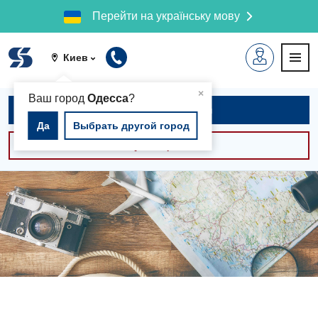
Перейти на українську мову
Киев
▲
×
Ваш город
Одесса
?
Записаться на приём
Да
Выбрать другой город
Консультации -30%