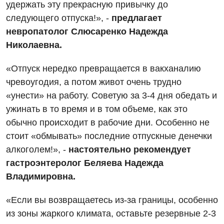
удержать эту прекрасную привычку до
Вакансии
следующего отпуска!», -
предлагает
Мероприятия БПР
невропатолог Слюсаренко Надежда
Диагностика
Николаевна.
Интернатура
Диагностическое отделение
«Отпуск нередко превращается в вакханалию
Энциклопедия
Инструментальная диагностика
чревоугодия, а потом живот очень трудно
Программа лояльности
Рентгенография
«унести» на работу. Советую за 3-4 дня обедать и
ужинать в то время и в том объеме, как это
Отзывы
УЗИ
обычно происходит в рабочие дни. Особенно не
Видео
Эндоскопическое отделение
стоит «обмывать» последние отпускные денечки
Декларирование
алкоголем!», -
настоятельно рекомендует
Для взрослых
Национальный скрининг здоровья 40+
гастроэнтеролог Беляева Надежда
Владимировна.
Акушерство и гинекология
Украинский
Аллергология, иммунология
«Если вы возвращаетесь из-за границы, особенно
Русский
из зоны жаркого климата, оставьте резервные 2-3
Андрология