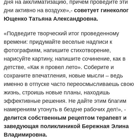
дня на акклиматизацию, причем проведите эти
Бесплатные услуги
дни активно на воздухе»,-
советует гинеколог
Ющенко Татьяна Александровна.
Вакцинация
«Подведите творческий итог проведенному
Гастроэнтерология
времени: придумайте веселые надписи к
Гематология
фотографиям, напишите стихотворение,
нарисуйте картину, напишите сочинение, как в
Дерматовенерология
детстве, «Как я провел лето». Соберите и
Диетология
сохраните впечатления, новые мысли – ведь
именно в отпуске часто переосмысливаешь свою
Кардиология
жизнь, строишь новые планы, находишь
Маммология
эффективные решения. Не дайте этим благим
намерениям утонуть в бездне рабочих дел!», -
Медицинская психология
делится собственным рецептом терапевт и
Неврология
заведующая поликлиникой Бережная Элина
Владимировна.
Онкологическое отделение