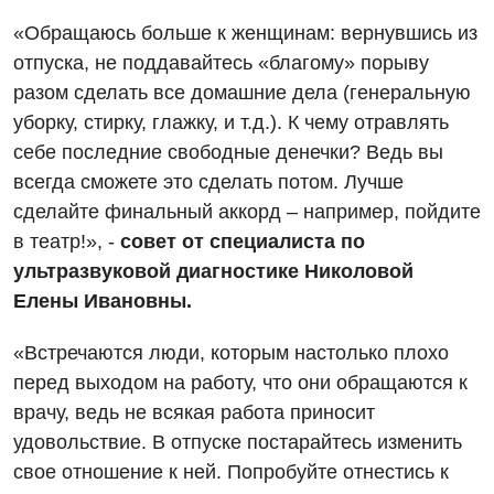
Ортопедия и травматология
«Обращаюсь больше к женщинам: вернувшись из
отпуска, не поддавайтесь «благому» порыву
Оториноларингология
разом сделать все домашние дела (генеральную
Офтальмологическое отделение
уборку, стирку, глажку, и т.д.). К чему отравлять
себе последние свободные денечки? Ведь вы
Проктология
всегда сможете это сделать потом. Лучше
Пульмонология
сделайте финальный аккорд – например, пойдите
в театр!», -
совет от специалиста по
Ревматология
ультразвуковой диагностике Николовой
Терапия
Елены Ивановны.
Урология
«Встречаются люди, которым настолько плохо
Физиотерапия
перед выходом на работу, что они обращаются к
врачу, ведь не всякая работа приносит
Хирургическое отделение
удовольствие. В отпуске постарайтесь изменить
Эндокринология
свое отношение к ней. Попробуйте отнестись к