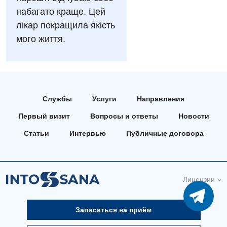
Аллергология, иммунология
Русский
набагато краще. Цей
Андрология
лікар покращила якість
мого життя.
Бесплатные услуги
Вакцинация
Гастроэнтерология
Службы
Услуги
Направления
Гематология
Первый визит
Вопросы и ответы
Новости
Дерматовенерология
Статьи
Интервью
Публичные договора
Диетология
Кардиология
Лицензии
Маммология
Медицинская психология
Записаться на приём
Неврология