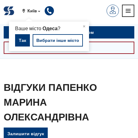
Київ
▲
×
Ваше місто
Одеса
?
Записатися на прийом
Так
Вибрати інше місто
Консультації -30%
ВІДГУКИ ПАПЕНКО
МАРИНА
ОЛЕКСАНДРІВНА
Залишити відгук