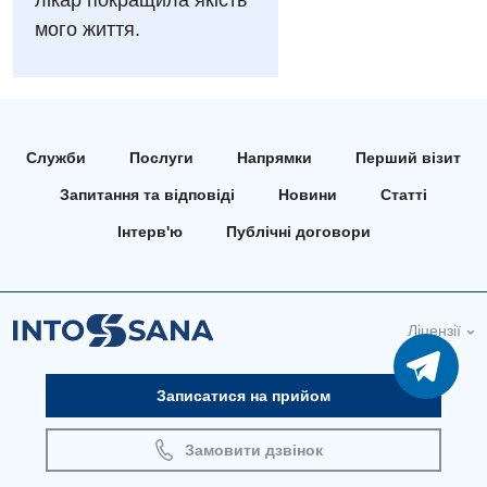
лікар покращила якість
мого життя.
Безоплатні послуги
Вакцинація
Гастроентерологія
Служби
Послуги
Напрямки
Перший візит
Гематологія
Запитання та відповіді
Новини
Статті
Дерматовенерологія
Інтерв'ю
Публічні договори
Дієтологія
Ендокринологія
Ліцензії
Кардіологія
Мамологія
Записатися на прийом
Медична психологія
Замовити дзвінок
Неврологія