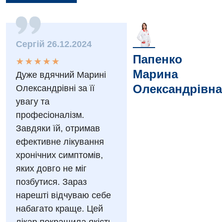
Вакансії
Заходи БПР
Діагностика
Сергій 26.12.2024
Інтернатура
Діагностичне відділення
Папенко
★
★
★
★
★
★
★
★
★
★
Марина
Дуже вдячний Марині
Енциклопедія
Ендоскопічне відділення
Олександрівна
Олександрівні за її
Програма лояльності
Інструментальна діагностика
увагу та
Відгуки
професіоналізм.
Рентгенографія
Завдяки їй, отримав
Відео
УЗД
ефективне лікування
Декларування
хронічних симптомів,
Для дорослих
Національний скринінг здоров’я 40+
яких довго не міг
позбутися. Зараз
Акушерство і гінекологія
Українська
нарешті відчуваю себе
Алергологія, імунологія
набагато краще. Цей
Російська
Андрологія