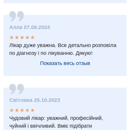
Детская оториноларингология
Детская офтальмология
Детская урология
Алла 07.08.2024
Детская хирургия
★
★
★
★
★
★
★
★
★
★
Лікар дуже уважна. Все детально розповіла
Детская эндокринология
по діагнозу і по лікуванню. Дякую!
Педиатрия
Показать весь отзыв
Світлана 25.10.2023
★
★
★
★
★
★
★
★
★
★
Чудовий лікар: уважний, професійний,
чуйний і ввічливий. Вміє підібрати