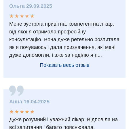
Медицинская психология
Ольга 29.09.2025
Неврология
★
★
★
★
★
★
★
★
★
★
Мене зустріла привітна, компетентна лікар,
Онкологическое отделение
від якої я отримала професійну
Ортопедия и травматология
консультацію. Вона дуже ретельно розпитала
як я почуваюсь і дала призначення, які мені
Оториноларингология
дуже допомогли, і вже за неділю я п...
Офтальмологическое отделение
Показать весь отзыв
Проктология
Пульмонология
Ревматология
Анна 16.04.2025
Терапия
★
★
★
★
★
★
★
★
★
★
Урология
Дуже розумний і уважний лікар. Відповіла на
всі запитання і багато пояснювала.
Физиотерапия