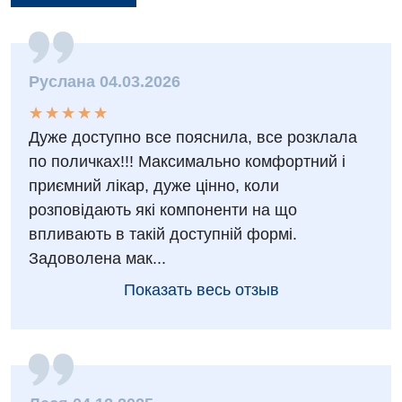
Руслана 04.03.2026
★
★
★
★
★
★
★
★
★
★
Дуже доступно все пояснила, все розклала
по поличках!!! Максимально комфортний і
приємний лікар, дуже цінно, коли
розповідають які компоненти на що
впливають в такій доступній формі.
Задоволена мак...
Показать весь отзыв