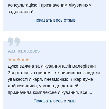
Консультацією і призначеним лікуванням
Хирургическое отделение
задоволена!
Эндокринология
Показать весь отзыв
Для детей
Детская аллергология
А.В. 01.03.2025
Детская гастроэнтерология
★
★
★
★
★
★
★
★
★
★
Детская гинекология
Дуже вдячна за лікування Юлії Валеріївни!
Детская дерматовенерология
Зверталась з грипом і, як виявилось завдяки
уважності лікаря, пневмонією. Лікар дуже
Детская кардиоревматология
доброзичлива, уважна до деталей,
Детская неврология
призначила комплексне лікування, все ...
Детская ортопедия и травматология
Показать весь отзыв