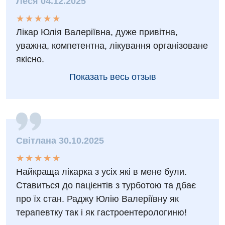
Леся 04.12.2025
★
★
★
★
★
★
★
★
★
★
Лікар Юлія Валеріївна, дуже привітна,
уважна, компетентна, лікування організоване
якісно.
Вакансии
Показать весь отзыв
Мероприятия БПР
Диагностика
Интернатура
Диагностическое отделение
Энциклопедия
Инструментальная диагностика
Світлана 30.10.2025
Программа лояльности
Рентгенография
★
★
★
★
★
★
★
★
★
★
Отзывы
УЗИ
Найкраща лікарка з усіх які в мене були.
Видео
Ставиться до пацієнтів з турботою та дбає
Эндоскопическое отделение
Декларирование
про їх стан. Раджу Юлію Валеріївну як
Для взрослых
терапевтку так і як гастроентерологиню!
Национальный скрининг здоровья 40+