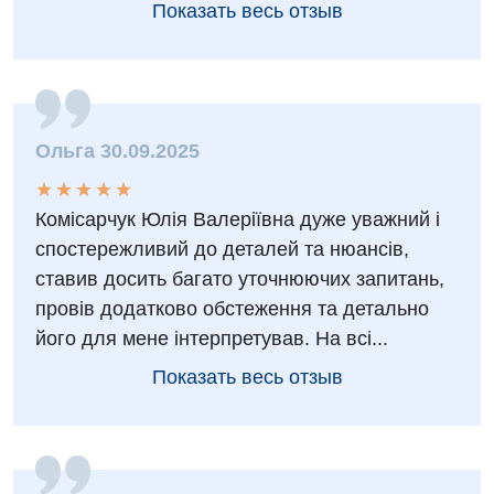
Показать весь отзыв
Акушерство и гинекология
Украинский
Аллергология, иммунология
Русский
Андрология
Бесплатные услуги
Ольга 30.09.2025
★
★
★
★
★
★
★
★
★
★
Вакцинация
Комісарчук Юлія Валеріївна дуже уважний і
Гастроэнтерология
спостережливий до деталей та нюансів,
ставив досить багато уточнюючих запитань,
Гематология
провів додатково обстеження та детально
Дерматовенерология
його для мене інтерпретував. На всі...
Диетология
Показать весь отзыв
Кардиология
Маммология