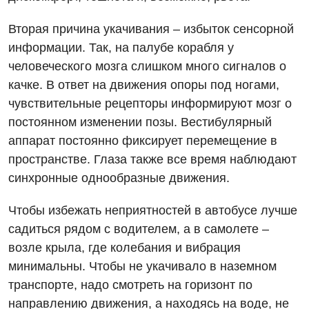
Кардиология
Вторая причина укачивания – избыток сенсорной
Маммология
информации. Так, на палубе корабля у
Медицинская психология
человеческого мозга слишком много сигналов о
качке. В ответ на движения опоры под ногами,
Неврология
чувствительные рецепторы информируют мозг о
Онкологическое отделение
постоянном изменении позы. Вестибулярный
аппарат постоянно фиксирует перемещение в
Ортопедия и травматология
пространстве. Глаза также все время наблюдают
Оториноларингология
синхронные однообразные движения.
Офтальмологическое отделение
Чтобы избежать неприятностей в автобусе лучше
Проктология
садиться рядом с водителем, а в самолете –
возле крыла, где колебания и вибрация
Пульмонология
минимальны. Чтобы не укачивало в наземном
Ревматология
транспорте, надо смотреть на горизонт по
направлению движения, а находясь на воде, не
Терапия