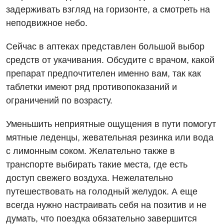
задерживать взгляд на горизонте, а смотреть на
Урология
неподвижное небо.
Физиотерапия
Сейчас в аптеках представлен большой выбор
Хирургическое отделение
средств от укачивания. Обсудите с врачом, какой
препарат предпочтителен именно вам, так как
Эндокринология
таблетки имеют ряд противопоказаний и
ограничений по возрасту.
Для детей
Уменьшить неприятные ощущения в пути помогут
Детская аллергология
мятные леденцы, жевательная резинка или вода
Детская гастроэнтерология
с лимонным соком. Желательно также в
транспорте выбирать такие места, где есть
Детская гинекология
доступ свежего воздуха. Нежелательно
Детская дерматовенерология
путешествовать на голодный желудок. А еще
всегда нужно настраивать себя на позитив и не
Детская кардиоревматология
думать, что поездка обязательно завершится