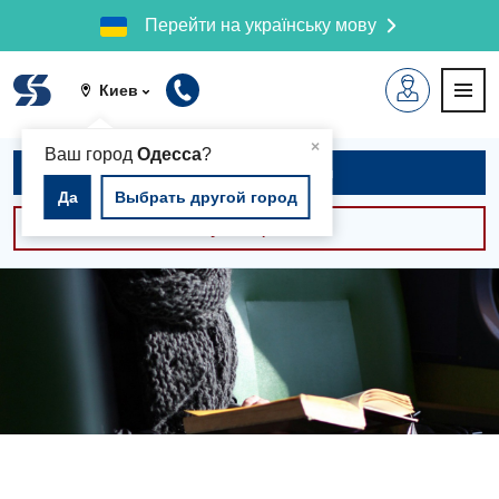
Перейти на українську мову
Киев
▲
×
Ваш город
Одесса
?
Записаться на приём
Да
Выбрать другой город
Консультации -30%