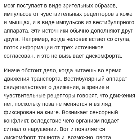
Эндоскопическое отделение
Декларирование
мозг поступает в виде зрительных образов,
импульсов от чувствительных рецепторов в коже
Для взрослых
Национальный скрининг здоровья 40+
и мышцах, и в виде импульсов из вестибулярного
Акушерство и гинекология
аппарата. Эти источники обычно дополняют друг
Украинский
друга. Например, когда человек встает со стула,
Аллергология, иммунология
Русский
поток информации от трех источников
Андрология
согласован, и это не вызывает дискомфорта.
Бесплатные услуги
Иначе обстоит дело, когда читаешь во время
движения транспорта. Вестибулярный аппарат
Вакцинация
свидетельствует о движении, а зрение и
Гастроэнтерология
чувствительные рецепторы говорят, что движения
нет, поскольку поза не меняется и взгляд
Гематология
фиксирован на книге. Возникает сенсорный
Дерматовенерология
конфликт, вследствие чего организм подает
Диетология
сигнал о нарушении. Вот и появляется
дискомфорт, тошнота и, возможно, рвота.