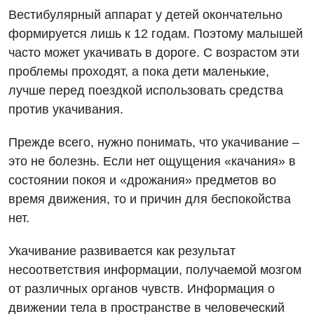
Вестибулярный аппарат у детей окончательно
формируется лишь к 12 годам. Поэтому малышей
часто может укачивать в дороге. С возрастом эти
проблемы проходят, а пока дети маленькие,
лучше перед поездкой использовать средства
против укачивания.
Прежде всего, нужно понимать, что укачивание –
Вакансии
это не болезнь. Если нет ощущения «качания» в
Мероприятия БПР
Диагностика
состоянии покоя и «дрожания» предметов во
время движения, то и причин для беспокойства
Интернатура
Диагностическое отделение
нет.
Энциклопедия
Инструментальная диагностика
Укачивание развивается как результат
Программа лояльности
Рентгенография
несоответствия информации, получаемой мозгом
Отзывы
УЗИ
от различных органов чувств. Информация о
движении тела в пространстве в человеческий
Видео