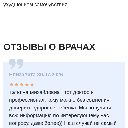
Детская неврология
ухудшением самочувствия.
Детская ортопедия и травматология
Детская оториноларингология
Детская офтальмология
ОТЗЫВЫ О ВРАЧАХ
Детская урология
Детская хирургия
Детская эндокринология
Елизавета 30.07.2026
Педиатрия
★
★
★
★
★
★
★
★
★
★
Татьяна Михайловна - тот доктор и
профессионал, кому можно без сомнения
доверить здоровье ребенка. Мы получили
всю информацию по интересующему нас
вопросу, даже более)) Наш случай не самый