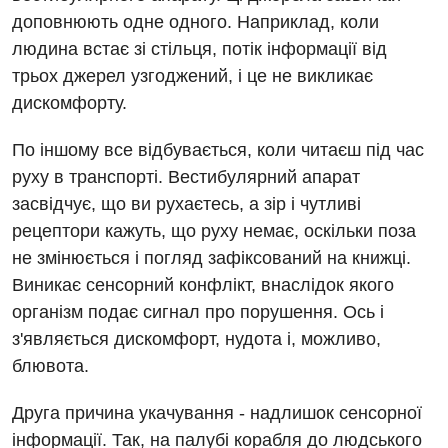
доповнюють одне одного. Наприклад, коли
Акушерство і гінекологія
людина встає зі стільця, потік інформації від
Українська
трьох джерел узгоджений, і це не викликає
Алергологія, імунологія
Російська
дискомфорту.
Андрологія
По іншому все відбувається, коли читаєш під час
Безоплатні послуги
руху в транспорті. Вестибулярний апарат
Вакцинація
засвідчує, що ви рухаєтесь, а зір і чутливі
рецептори кажуть, що руху немає, оскільки поза
Гастроентерологія
не змінюється і погляд зафіксований на книжці.
Гематологія
Виникає сенсорний конфлікт, внаслідок якого
організм подає сигнал про порушення. Ось і
Дерматовенерологія
з'являється дискомфорт, нудота і, можливо,
Дієтологія
блювота.
Ендокринологія
Друга причина укачування - надлишок сенсорної
Кардіологія
інформації. Так, на палубі корабля до людського