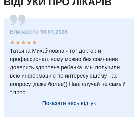
ВІДГУКИ ПРО ЛІКАРІВ
Дитяча ортопедія і травматологія
Дитяча оториноларингологія
Елизавета 30.07.2026
Дитяча офтальмологія
★
★
★
★
★
★
★
★
★
★
Дитяча урологія
Татьяна Михайловна - тот доктор и
Дитяча хірургія
профессионал, кому можно без сомнения
доверить здоровье ребенка. Мы получили
Педіатрія
всю информацию по интересующему нас
вопросу, даже более)) Наш случай не самый
" прос...
Показати весь відгук