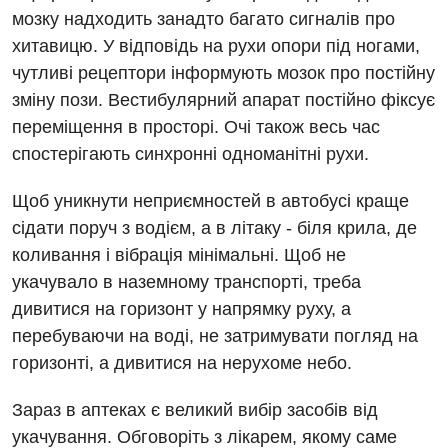
мозку надходить занадто багато сигналів про
Мамологія
хитавицю. У відповідь на рухи опори під ногами,
Медична психологія
чутливі рецептори інформують мозок про постійну
зміну пози. Вестибулярний апарат постійно фіксує
Неврологія
переміщення в просторі. Очі також весь час
Онкологічне відділлення
спостерігають синхронні одноманітні рухи.
Оториноларингологія
Щоб уникнути неприємностей в автобусі краще
сідати поруч з водієм, а в літаку - біля крила, де
Офтальмологічне відділення
коливання і вібрація мінімальні. Щоб не
Проктологія
укачувало в наземному транспорті, треба
дивитися на горизонт у напрямку руху, а
Пульмонологія
перебуваючи на воді, не затримувати погляд на
Ревматологія
горизонті, а дивитися на нерухоме небо.
Терапія
Зараз в аптеках є великий вибір засобів від
Травматологія і ортопедія
укачування. Обговоріть з лікарем, якому саме