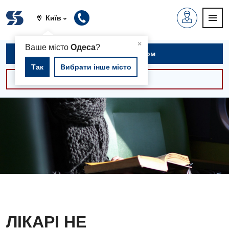
Київ
▲
×
Ваше місто
Одеса
?
Записатися на прийом
Так
Вибрати інше місто
Консультації -30%
ЛІКАРІ НЕ