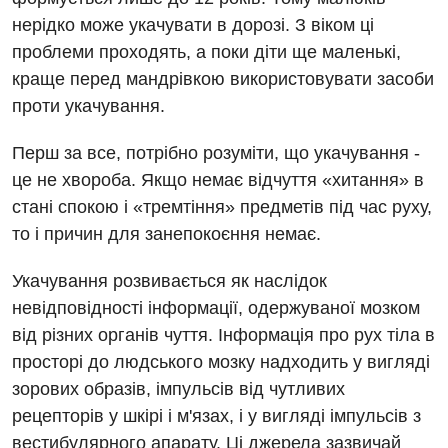
нерідко може укачувати в дорозі. З віком ці
проблеми проходять, а поки діти ще маленькі,
краще перед мандрівкою використовувати засоби
проти укачування.
Вакансії
Перш за все, потрібно розуміти, що укачування -
це не хвороба. Якщо немає відчуття «хитання» в
Заходи БПР
Діагностика
стані спокою і «тремтіння» предметів під час руху,
Інтернатура
Діагностичне відділення
то і причин для занепокоєння немає.
Енциклопедія
Ендоскопічне відділення
Укачування розвивається як наслідок
невідповідності інформації, одержуваної мозком
Програма лояльності
Інструментальна діагностика
від різних органів чуття. Інформація про рух тіла в
Відгуки
Рентгенографія
просторі до людського мозку надходить у вигляді
зорових образів, імпульсів від чутливих
Відео
УЗД
Декларування
рецепторів у шкірі і м'язах, і у вигляді імпульсів з
вестибулярного апарату. Ці джерела зазвичай
Для дорослих
Національний скринінг здоров’я 40+