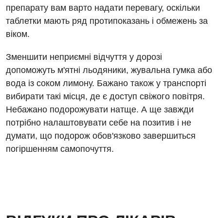
препарату вам варто надати перевагу, оскільки
Урологія
таблетки мають ряд протипоказань і обмежень за
Фізіотерапія
віком.
Хірургічне відділення
Зменшити неприємні відчуття у дорозі
допоможуть м'ятні льодяники, жувальна гумка або
Для дітей
вода із соком лимону. Бажано також у транспорті
Дитяча алергологія
вибирати такі місця, де є доступ свіжого повітря.
Небажано подорожувати натще. А ще завжди
Дитяча гастроентерологія
потрібно налаштовувати себе на позитив і не
Дитяча гінекологія
думати, що подорож обов'язково завершиться
погіршенням самопочуття.
Дитяча дерматовенерологія
Дитяча ендокринологія
Дитяча кардіоревматологія
Дитяча неврологія