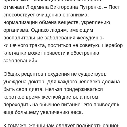
Ортопедия и травматология
отмечает Людмила Викторовна Путренко. – Пост
Оториноларингология
способствует очищению организма,
нормализации обмена веществ, укреплению
Офтальмологическое отделение
организма. Однако людям, имеющим
Проктология
воспалительные заболевания желудочно-
кишечного тракта, поститься не советую. Перебор
Пульмонология
клетчатки может привести к обострению
Ревматология
заболеваний».
Терапия
Общих рецептов похудения не существует,
убеждена доктор. Для каждого человека должна
Урология
быть своя диета. Нельзя придерживаться
Физиотерапия
короткое время жесткой диеты, а потом
переходить на обычное питание. Это приведет к
Хирургическое отделение
еще большему увеличению веса.
Эндокринология
К тому же, женщинам следует подбирать рацион