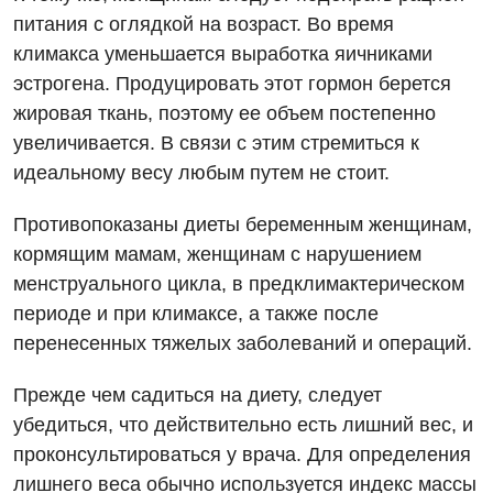
Для детей
питания с оглядкой на возраст. Во время
климакса уменьшается выработка яичниками
Детская аллергология
эстрогена. Продуцировать этот гормон берется
Детская гастроэнтерология
жировая ткань, поэтому ее объем постепенно
увеличивается. В связи с этим стремиться к
Детская гинекология
идеальному весу любым путем не стоит.
Детская дерматовенерология
Противопоказаны диеты беременным женщинам,
Детская кардиоревматология
кормящим мамам, женщинам с нарушением
Детская неврология
менструального цикла, в предклимактерическом
периоде и при климаксе, а также после
Детская ортопедия и травматология
перенесенных тяжелых заболеваний и операций.
Детская оториноларингология
Прежде чем садиться на диету, следует
Детская офтальмология
убедиться, что действительно есть лишний вес, и
проконсультироваться у врача. Для определения
Детская урология
лишнего веса обычно используется индекс массы