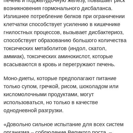
печень и поджелудочную железу, повышает риск
Бесплатные услуги
возникновения гормонального дисбаланса.
Излишнее потребление белков при ограничении
Вакцинация
клетчатки способствует усилению в кишечнике
Гастроэнтерология
гнилостных процессов, вызывает дисбактериоз,
способствует образованию большого количества
Гематология
токсических метаболитов (индол, скатол,
Дерматовенерология
аммиак), токсических аминокислот, которые
всасываются в кровь и перегружают печень.
Диетология
Кардиология
Моно-диеты, которые предполагают питание
только супом, гречкой, рисом, шоколадом или
Маммология
кисломолочными продуктами, могут
Медицинская психология
использоваться, но только в качестве
однодневной разгрузки.
Неврология
Онкологическое отделение
«Довольно сильное испытание для всех систем
организма – соблюдение Великого поста, –