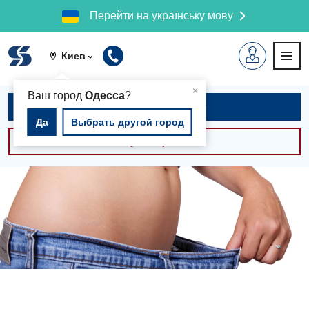
Перейти на українську мову
Киев
▲
×
Ваш город
Одесса
?
Записаться на приём
Да
Выбрать другой город
Консультации -30%