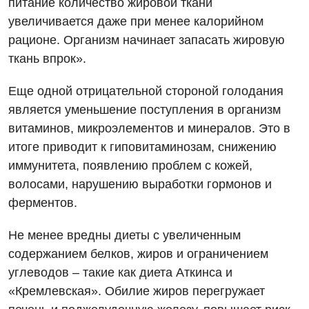
питание количество жировой ткани
Вакансии
увеличивается даже при менее калорийном
Мероприятия БПР
Диагностика
рационе. Организм начинает запасать жировую
ткань впрок».
Интернатура
Диагностическое отделение
Энциклопедия
Инструментальная диагностика
Еще одной отрицательной стороной голодания
является уменьшение поступления в организм
Программа лояльности
Рентгенография
витаминов, микроэлементов и минералов. Это в
Отзывы
УЗИ
итоге приводит к гиповитаминозам, снижению
иммунитета, появлению проблем с кожей,
Видео
Эндоскопическое отделение
Декларирование
волосами, нарушению выработки гормонов и
ферментов.
Для взрослых
Национальный скрининг здоровья 40+
Не менее вредны диеты с увеличенным
Акушерство и гинекология
Украинский
содержанием белков, жиров и ограничением
Аллергология, иммунология
углеводов – такие как диета Аткинса и
Русский
«Кремлевская». Обилие жиров перегружает
Андрология