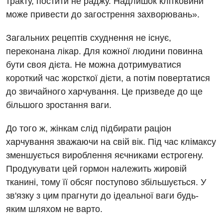
тракту, постити не раджу. Надлишок клітковини
Проктологія
може привести до загострення захворювань».
Пульмонологія
Загальних рецептів схуднення не існує,
Ревматологія
переконана лікар. Для кожної людини повинна
бути своя дієта. Не можна дотримуватися
Терапія
короткий час жорсткої дієти, а потім повертатися
Травматологія і ортопедія
до звичайного харчування. Це призведе до ще
більшого зростання ваги.
Урологія
До того ж, жінкам слід підбирати раціон
Фізіотерапія
харчування зважаючи на свій вік. Під час клімаксу
Хірургічне відділення
зменшується вироблення яєчниками естрогену.
Продукувати цей гормон належить жировій
Для дітей
тканині, тому її обсяг поступово збільшується. У
зв'язку з цим прагнути до ідеальної ваги будь-
Дитяча алергологія
яким шляхом не варто.
Дитяча гастроентерологія