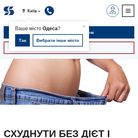
Київ
▲
×
Ваше місто
Одеса
?
Записатися на прийом
Так
Вибрати інше місто
Консультації -30%
СХУДНУТИ БЕЗ ДІЄТ І