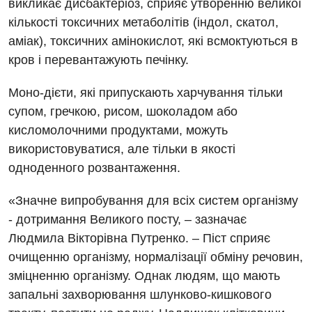
викликає дисбактеріоз, сприяє утворенню великої
Гематологія
кількості токсичних метаболітів (індол, скатол,
аміак), токсичних амінокислот, які всмоктуються в
Дерматовенерологія
кров і перевантажують печінку.
Дієтологія
Моно-дієти, які припускають харчування тільки
Ендокринологія
супом, гречкою, рисом, шоколадом або
кисломолочними продуктами, можуть
Кардіологія
використовуватися, але тільки в якості
Мамологія
одноденного розвантаження.
Медична психологія
«Значне випробування для всіх систем організму
Неврологія
- дотримання Великого посту, – зазначає
Людмила Вікторівна Путренко. – Піст сприяє
Онкологічне відділлення
очищенню організму, нормалізації обміну речовин,
Оториноларингологія
зміцненню організму. Однак людям, що мають
запальні захворювання шлунково-кишкового
Офтальмологічне відділення