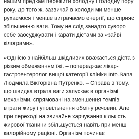
нашим предкам пережити холодну і голодну пору
року. До того ж, зазвичай в холоди ми менше
рухаємося і менше витрачаємо енергії, що сприяє
збільшенню ваги. Тому не слід занадто суворо
себе заосуджувати і карати дієтами за «зайві
кілограми».
«Однією з найбільш шкідливих вважається дієта з
різким обмеженням їжі, – попереджає лікар-
гастроентеролог вищої категорії клініки Into-Sana
Людмила Вікторівна Путренко. – Справа в тому,
що швидка втрата ваги запускає в організмі
механізми, спрямовані на зменшення темпів
втрати жиру і уповільнення обміну речовин. Але
Вакансії
при переході на звичайне харчування кількість
Заходи БПР
Діагностика
жирової тканини збільшується навіть при менш
Інтернатура
калорійному раціоні. Організм починає
Діагностичне відділення