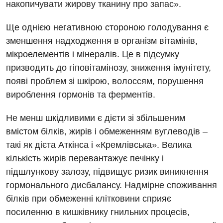
накопичувати жирову тканину про запас».
Енциклопедія
Ендоскопічне відділення
Ще однією негативною стороною голодування є
Програма лояльності
Інструментальна діагностика
зменшення надходження в організм вітамінів,
Відгуки
Рентгенографія
мікроелементів і мінералів. Це в підсумку
призводить до гіповітамінозу, зниження імунітету,
Відео
УЗД
Декларування
появі проблем зі шкірою, волоссям, порушення
вироблення гормонів та ферментів.
Для дорослих
Національний скринінг здоров’я 40+
Не менш шкідливими є дієти зі збільшеним
Акушерство і гінекологія
Українська
вмістом білків, жирів і обмеженням вуглеводів –
Алергологія, імунологія
такі як дієта Аткінса і «Кремлівська». Велика
Російська
Андрологія
кількість жирів перевантажує печінку і
підшлункову залозу, підвищує ризик виникнення
Безоплатні послуги
гормонального дисбалансу. Надмірне споживання
Вакцинація
білків при обмеженні клітковини сприяє
посиленню в кишківнику гнильних процесів,
Гастроентерологія