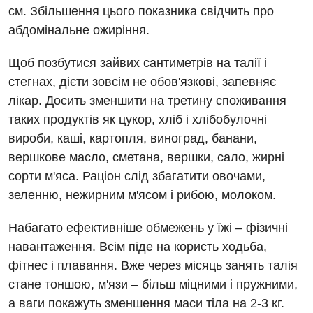
см. Збільшення цього показника свідчить про
абдомінальне ожиріння.
Щоб позбутися зайвих сантиметрів на талії і
стегнах, дієти зовсім не обов'язкові, запевняє
лікар. Досить зменшити на третину споживання
таких продуктів як цукор, хліб і хлібобулочні
вироби, каші, картопля, виноград, банани,
вершкове масло, сметана, вершки, сало, жирні
сорти м'яса. Раціон слід збагатити овочами,
зеленню, нежирним м'ясом і рибою, молоком.
Набагато ефективніше обмежень у їжі – фізичні
навантаження. Всім піде на користь ходьба,
фітнес і плавання. Вже через місяць занять талія
стане тоншою, м'язи – більш міцними і пружними,
а ваги покажуть зменшення маси тіла на 2-3 кг.