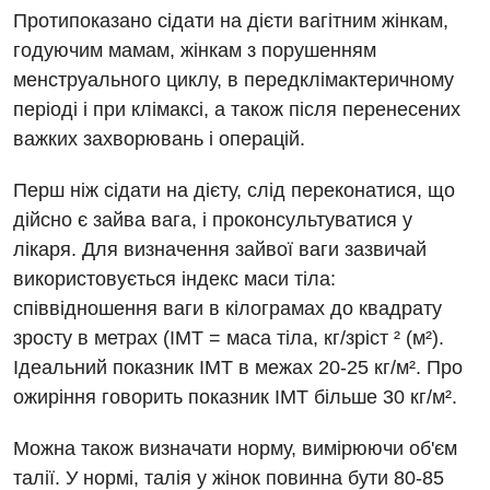
Протипоказано сідати на дієти вагітним жінкам,
Дитяча гінекологія
годуючим мамам, жінкам з порушенням
Дитяча дерматовенерологія
менструального циклу, в передклімактеричному
періоді і при клімаксі, а також після перенесених
Дитяча ендокринологія
важких захворювань і операцій.
Дитяча кардіоревматологія
Перш ніж сідати на дієту, слід переконатися, що
Дитяча неврологія
дійсно є зайва вага, і проконсультуватися у
Дитяча ортопедія і травматологія
лікаря. Для визначення зайвої ваги зазвичай
використовується індекс маси тіла:
Дитяча оториноларингологія
співвідношення ваги в кілограмах до квадрату
Дитяча офтальмологія
зросту в метрах (ІМТ = маса тіла, кг/зріст ² (м²).
Ідеальний показник ІМТ в межах 20-25 кг/м². Про
Дитяча урологія
ожиріння говорить показник ІМТ більше 30 кг/м².
Дитяча хірургія
Можна також визначати норму, вимірюючи об'єм
Педіатрія
талії. У нормі, талія у жінок повинна бути 80-85