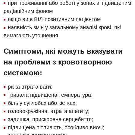
при проживанні або роботі у зонах з підвищеним
радіаційним фоном
Вакансії
якщо ви є ВІЛ-позитивним пацієнтом
Заходи БПР
Діагностика
наявність змін у загальному аналізі крові, які
вимагають уточнення.
Інтернатура
Діагностичне відділення
Енциклопедія
Симптоми, які можуть вказувати
Ендоскопічне відділення
на проблеми з кровотворною
Програма лояльності
Інструментальна діагностика
системою:
Відгуки
Рентгенографія
Відео
УЗД
різка втрата ваги;
Декларування
тривала підвищена температура;
Для дорослих
Національний скринінг здоров’я 40+
біль у суглобах або кістках;
головокружіння, втрата апетиту;
Акушерство і гінекологія
задишка, прискорене серцебиття;
Українська
Алергологія, імунологія
підвищена пітливість, особливо вночі;
Російська