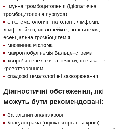
Неврологія
імунна тромбоцитопенія (ідіопатична
Онкологічне відділлення
тромбоцитопенія пурпура)
онкогематологічні патології: лімфоми,
Оториноларингологія
лімфолейкоз, мієлолейкоз, поліцитемія,
Офтальмологічне відділення
есенціальна тромбоцитемія
множинна мієлома
Проктологія
макроглобулінемія Вальденстрема
Пульмонологія
хвороби селезінки та печінки, пов’язані з
кровотворенням
Ревматологія
спадкові гематологічні захворювання
Терапія
Діагностичні обстеження, які
Травматологія і ортопедія
можуть бути рекомендовані:
Урологія
Загальний аналіз крові
Фізіотерапія
Коагулограма (оцінка згортання крові)
Хірургічне відділення