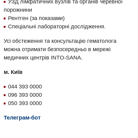
УЗД лімфатичних вузлів та органів черевної
порожнини
Для дітей
Рентген (за показами)
Спеціальні лабораторні дослідження.
Дитяча алергологія
Дитяча гастроентерологія
Усі обстеження та консультацію гематолога
можна отримати безпосередньо в мережі
Дитяча гінекологія
медичних центрів INTO-SANA.
Дитяча дерматовенерологія
м. Київ
Дитяча ендокринологія
044 393 0000
Дитяча кардіоревматологія
096 393 0000
Дитяча неврологія
050 393 0000
Дитяча ортопедія і травматологія
Телеграм-бот
Дитяча оториноларингологія
Дитяча офтальмологія