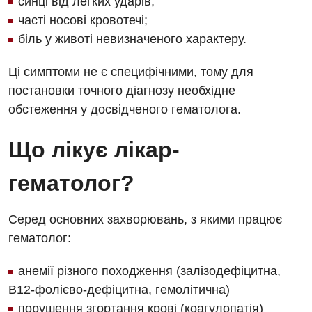
синці від легких ударів;
Андрологія
часті носові кровотечі;
Безоплатні послуги
біль у животі невизначеного характеру.
Вакцинація
Ці симптоми не є специфічними, тому для
постановки точного діагнозу необхідне
Гастроентерологія
обстеження у досвідченого гематолога.
Гематологія
Що лікує лікар-
Дерматовенерологія
Дієтологія
гематолог?
Ендокринологія
Серед основних захворювань, з якими працює
Кардіологія
гематолог:
Мамологія
анемії різного походження (залізодефіцитна,
Медична психологія
В12-фолієво-дефіцитна, гемолітична)
порушення згортання крові (коагулопатія)