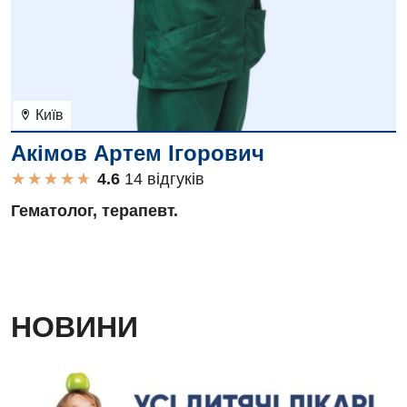
Київ
Акімов Артем Ігорович
★
★
★
★
★
★
★
★
★
★
14 вiдгукiв
Гематолог, терапевт.
НОВИНИ