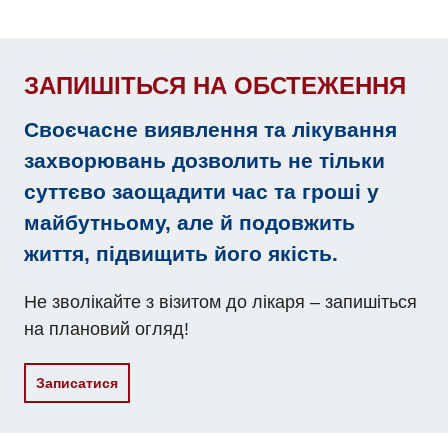
Дитяча урологія
Дитяча хірургія
ЗАПИШІТЬСЯ НА ОБСТЕЖЕННЯ
Педіатрія
Своєчасне виявлення та лікування
захворювань дозволить не тільки
суттєво заощадити час та гроші у
майбутньому, але й подовжить
життя, підвищить його якість.
Не зволікайте з візитом до лікаря – запишіться
на плановий огляд!
Записатися