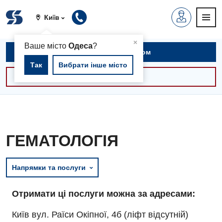
Київ
▲
×
Ваше місто
Одеса
?
Записатися на прийом
Так
Вибрати інше місто
Консультації -30%
ГЕМАТОЛОГІЯ
Напрямки та послуги
Отримати ці послуги можна за адресами:
Київ вул. Раїси Окіпної, 4б (ліфт відсутній)