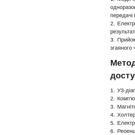
одноразов
передачі 
Електр
результаті
Прийом
згаяного ч
Метод
досту
УЗ-діа
Комп'ю
Магніт
Холтер
Електр
Реоенц