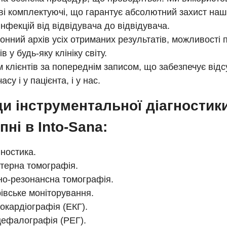
і комплектуючі, що гарантує абсолютний захист наши
інфекцій від відвідувача до відвідувача.
онний архів усіх отриманих результатів, можливості 
в у будь-яку клініку світу.
 клієнтів за попереднім записом, що забезпечує відс
асу і у пацієнта, і у нас.
и інструментальної діагностик
пні в Into-Sana:
гностика.
терна томографія.
но-резонансна томографія.
івське моніторування.
окардіографія (ЕКГ).
ефалографія (РЕГ).