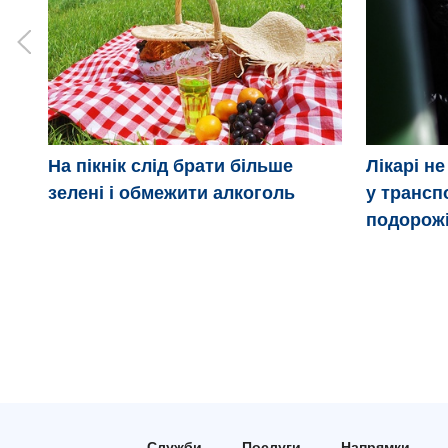
На пікнік слід брати більше
Лікарі н
зелені і обмежити алкоголь
у транспо
подорож
Служби
Послуги
Напрямки