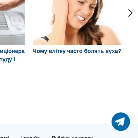
диціонера
Чому влітку часто болять вуха?
П
туду і
атті
Інтерв'ю
Публічні договори