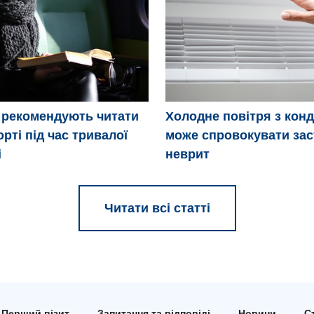
е рекомендують читати
Холодне повітря з кон
рті під час тривалої
може спровокувати зас
і
неврит
Читати всі статті
Перший візит
Запитання та відповіді
Новини
Ст