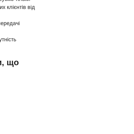
х клієнтів від
передачі
утність
и, що