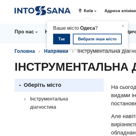
Київ
Адреса клінік
▲
×
Ваше місто
Одеса
?
Про нас
Напрямки
Ціни
Лікарі
Медич
Так
Вибрати інше місто
Інструментальна діагн
Головна
Напрямки
ІНСТРУМЕНТАЛЬНА 
Оберіть місто
На сьогод
видами ін
Інструментальна
постановк
діагностика
Але навіт
вирізняєт
обладнанн