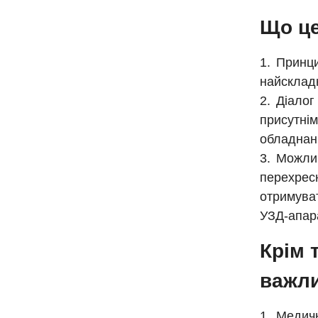
Що це
Принци
найсклад
Діалог 
присутнім
обладнанн
Можлив
перехресн
отримуват
УЗД-апара
Крім 
важли
Медичн