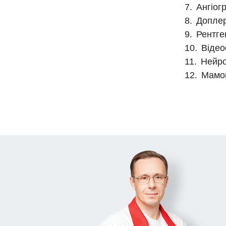
Ангіог
Доплер
Рентге
Відео
Нейро
Мамо