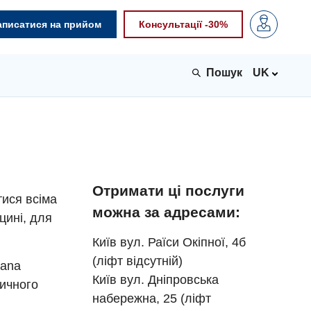
аписатися на прийом
Консультації -30%
UK
Отримати ці послуги
тися всіма
можна за адресами:
цині, для
Київ вул. Раїси Окіпної, 4б
(ліфт відсутній)
Sana
Київ вул. Дніпровська
тичного
набережна, 25 (ліфт