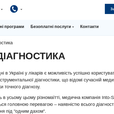
и
З
ні програми
Безоплатні послуги
Контакти
остика
ДІАГНОСТИКА
ні в Україні у лікарів є можливість успішно користува
струментальної діагностики, що відомі сучасній меди
и точного діагнозу.
ь в усьому цьому різномаїтті, медична компанія Into-
ься головною перевагою – наявністю всього діагнос
я під "одним дахом".