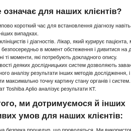
 означає для наших клієнтів?
пово короткий час для встановлення діагнозу навіть
ніших випадках.
клініцистів і діагностів. Лікар, який курирує пацієнта,
 безпосередньо в момент обстеження і дивитися на 
і ті моменти, які потребують докладного опису.
ості деяких дослідницьких систем дозволяють зава
ого аналізу результати інших методів дослідження, і
и максимально точну картину стану органів і систем
т Toshiba Aplio аналізує результати КТ.
того, ми дотримуємося й інших
вих умов для наших клієнтів:
а безпека процедур, що проводяться. Ми використов