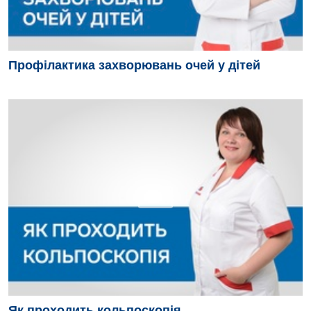
Безоплатні послуги
Вакцинація
Профілактика захворювань очей у дітей
Гастроентерологія
Гематологія
Дерматовенерологія
Дієтологія
Ендокринологія
Кардіологія
Мамологія
Медична психологія
Неврологія
Як проходить кольпоскопія