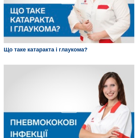
Дитяча урологія
Дитяча хірургія
Педіатрія
Що таке катаракта і глаукома?