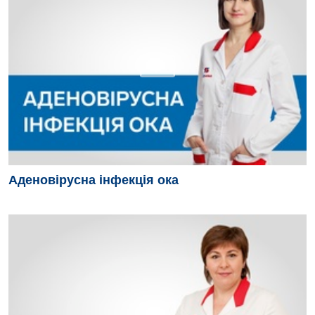
Для дітей
Дитяча алергологія
Дитяча гастроентерологія
Дитяча гінекологія
Дитяча дерматовенерологія
Дитяча ендокринологія
Аденовірусна інфекція ока
Дитяча кардіоревматологія
Дитяча неврологія
Дитяча ортопедія і травматологія
Дитяча оториноларингологія
Дитяча офтальмологія