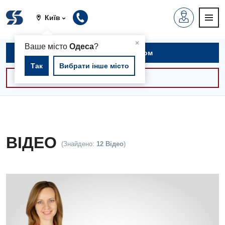
Київ
▲
×
Ваше місто
Одеса
?
Записатися на прийом
Так
Вибрати інше місто
Консультації -30%
ВІДЕО
(Знайдено:
12 Відео
)