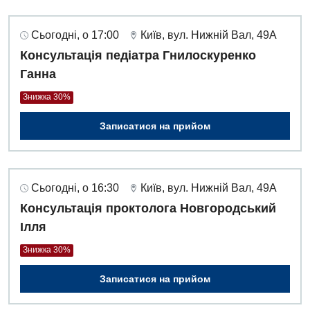
Сьогодні, о 17:00
Київ, вул. Нижній Вал, 49А
Консультація педіатра Гнилоскуренко
Ганна
Знижка 30%
Записатися на прийом
Сьогодні, о 16:30
Київ, вул. Нижній Вал, 49А
Консультація проктолога Новгородський
Ілля
Знижка 30%
Вакансії
Записатися на прийом
Заходи БПР
Діагностика