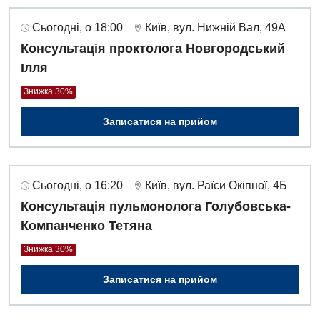
Гастроентерологія
Сьогодні, о 18:00
Київ, вул. Нижній Вал, 49А
Гематологія
Консультація проктолога Новгородський
Ілля
Дерматовенерологія
Знижка 30%
Дієтологія
Записатися на прийом
Ендокринологія
Кардіологія
Мамологія
Сьогодні, о 16:20
Київ, вул. Раїси Окіпної, 4Б
Консультація пульмонолога Голубовська-
Медична психологія
Компанченко Тетяна
Неврологія
Знижка 30%
Онкологічне відділлення
Записатися на прийом
Оториноларингологія