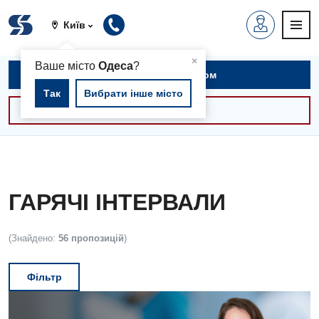
Київ
▲
×
Ваше місто
Одеса
?
Записатися на прийом
Так
Вибрати інше місто
Консультації -30%
ГАРЯЧІ ІНТЕРВАЛИ
(Знайдено:
56 пропозицій
)
Фільтр