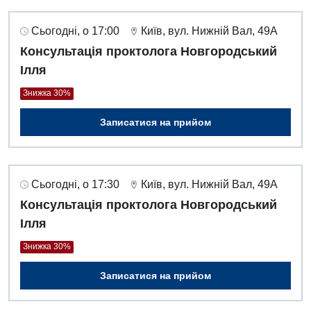
Інтернатура
Діагностичне відділення
Сьогодні, о 17:00
Київ, вул. Нижній Вал, 49А
Енциклопедія
Ендоскопічне відділення
Консультація проктолога Новгородський
Програма лояльності
Інструментальна діагностика
Ілля
Відгуки
Рентгенографія
Знижка 30%
Відео
УЗД
Записатися на прийом
Декларування
Для дорослих
Національний скринінг здоров’я 40+
Сьогодні, о 17:30
Київ, вул. Нижній Вал, 49А
Акушерство і гінекологія
Українська
Консультація проктолога Новгородський
Алергологія, імунологія
Ілля
Російська
Андрологія
Знижка 30%
Безоплатні послуги
Записатися на прийом
Вакцинація