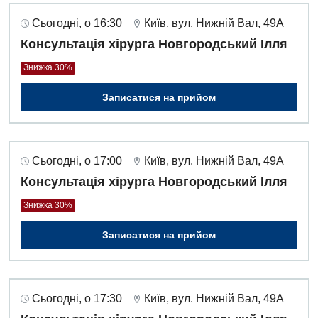
Офтальмологічне відділення
Сьогодні, о 16:30
Київ, вул. Нижній Вал, 49А
Проктологія
Консультація хірурга Новгородський Ілля
Пульмонологія
Знижка 30%
Ревматологія
Записатися на прийом
Терапія
Травматологія і ортопедія
Сьогодні, о 17:00
Київ, вул. Нижній Вал, 49А
Урологія
Консультація хірурга Новгородський Ілля
Фізіотерапія
Знижка 30%
Хірургічне відділення
Записатися на прийом
Для дітей
Сьогодні, о 17:30
Київ, вул. Нижній Вал, 49А
Дитяча алергологія