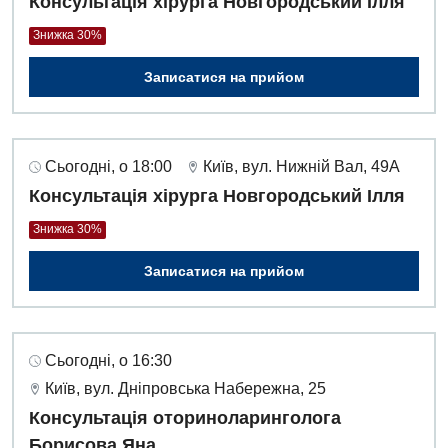
Консультація хірурга Новгородський Ілля
Дитяча гастроентерологія
Знижка 30%
Дитяча гінекологія
Записатися на прийом
Дитяча дерматовенерологія
Дитяча ендокринологія
Сьогодні, о 18:00
Київ, вул. Нижній Вал, 49А
Дитяча кардіоревматологія
Консультація хірурга Новгородський Ілля
Дитяча неврологія
Знижка 30%
Дитяча ортопедія і травматологія
Записатися на прийом
Дитяча оториноларингологія
Дитяча офтальмологія
Сьогодні, о 16:30
Дитяча урологія
Київ, вул. Дніпровська Набережна, 25
Дитяча хірургія
Консультація оториноларинголога
Борисова Яна