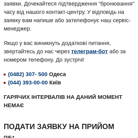
заявки. Дочекайтеся підтвердження "бронювання"
Гематологія
часу від нашого контакт-центру. У відповідь на
Дерматовенерологія
заявку вам напише або зателефонує наш сервіс-
менеджер.
Дієтологія
Ендокринологія
Якщо у вас виникнуть додаткові питання,
звертайтесь до нас через
телеграм-бот
або за
Кардіологія
номером телефону. До зустрічі!
Мамологія
(0482) 307- 500
Одеса
Медична психологія
(044) 393-00-00
Київ
Неврологія
ГАРЯЧИХ ІНТЕРВАЛІВ НА ДАНИЙ МОМЕНТ
Онкологічне відділлення
НЕМАЄ
Оториноларингологія
ПОДАТИ ЗАЯВКУ НА ПРИЙОМ
Офтальмологічне відділення
ПІБ*