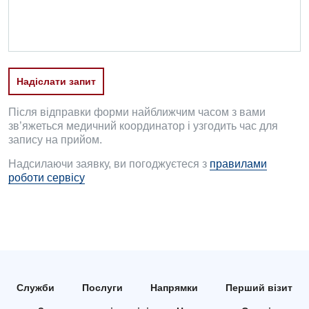
Дитяча гінекологія
Дитяча дерматовенерологія
Дитяча ендокринологія
Надіслати запит
Дитяча кардіоревматологія
Після відправки форми найближчим часом з вами
Дитяча неврологія
зв’яжеться медичний координатор і узгодить час для
запису на прийом.
Дитяча ортопедія і травматологія
Надсилаючи заявку, ви погоджуєтеся з
правилами
Дитяча оториноларингологія
роботи сервісу
Дитяча офтальмологія
Дитяча урологія
Дитяча хірургія
Педіатрія
Служби
Послуги
Напрямки
Перший візит