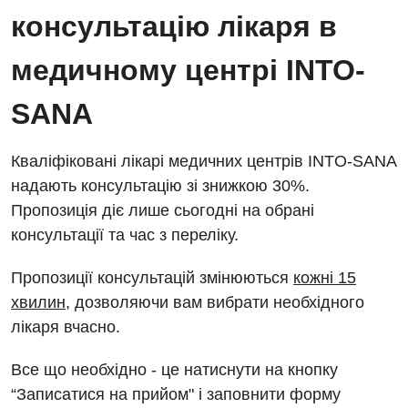
Енциклопедія
Ендоскопічне відділення
консультацію лікаря в
Програма лояльності
Інструментальна діагностика
медичному центрі INTO-
Відгуки
Рентгенографія
SANA
Відео
УЗД
Декларування
Кваліфіковані лікарі медичних центрів INTO-SANA
Для дорослих
Національний скринінг здоров’я 40+
надають консультацію зі знижкою 30%.
Акушерство і гінекологія
Пропозиція діє лише сьогодні на обрані
Українська
консультації та час з переліку.
Алергологія, імунологія
Російська
Пропозиції консультацій змінюються
кожні 15
Андрологія
хвилин
, дозволяючи вам вибрати необхідного
Безоплатні послуги
лікаря вчасно.
Вакцинація
Все що необхідно - це натиснути на кнопку
Гастроентерологія
“Записатися на прийом" і заповнити форму