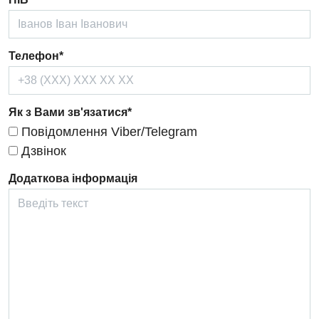
Проктологія
Пульмонологія
Телефон*
Ревматологія
Терапія
Як з Вами зв'язатися*
Травматологія і ортопедія
Повідомлення Viber/Telegram
Урологія
Дзвінок
Фізіотерапія
Додаткова інформація
Хірургічне відділення
Для дітей
Дитяча алергологія
Дитяча гастроентерологія