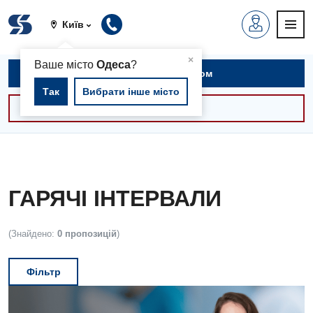
Київ
▲
×
Ваше місто
Одеса
?
Записатися на прийом
Так
Вибрати інше місто
Консультації -30%
ГАРЯЧІ ІНТЕРВАЛИ
(Знайдено:
0 пропозицій
)
Фільтр