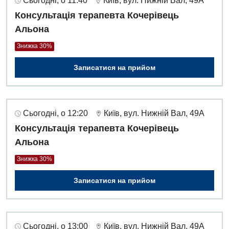
Сьогодні, о 11:40
Київ, вул. Нижній Вал, 49А
Дитяча гастроентерологія
Консультація терапевта Кочерівець
Дитяча гінекологія
Альона
Знижка 30%
Дитяча дерматовенерологія
Записатися на прийом
Дитяча ендокринологія
Дитяча кардіоревматологія
Дитяча неврологія
Сьогодні, о 12:20
Київ, вул. Нижній Вал, 49А
Консультація терапевта Кочерівець
Дитяча ортопедія і травматологія
Альона
Дитяча оториноларингологія
Знижка 30%
Дитяча офтальмологія
Записатися на прийом
Дитяча урологія
Дитяча хірургія
Сьогодні, о 13:00
Київ, вул. Нижній Вал, 49А