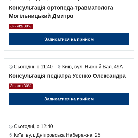
Консультація ортопеда-травматолога
Могільницький Дмитро
Знижка 30%
Записатися на прийом
Сьогодні, о 11:40
Київ, вул. Нижній Вал, 49А
Консультація педіатра Усенко Олександра
Знижка 30%
Записатися на прийом
Вакансії
Сьогодні, о 12:40
Заходи БПР
Діагностика
Київ, вул. Дніпровська Набережна, 25