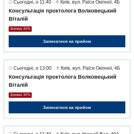
Сьогодні, о 11:40
Київ, вул. Раїси Окіпної, 4Б
Офтальмологічне відділення
Консультація проктолога Волковецький
Проктологія
Віталій
Пульмонологія
Знижка 30%
Ревматологія
Записатися на прийом
Терапія
Травматологія і ортопедія
Сьогодні, о 13:00
Київ, вул. Раїси Окіпної, 4Б
Урологія
Консультація проктолога Волковецький
Віталій
Фізіотерапія
Знижка 30%
Хірургічне відділення
Записатися на прийом
Для дітей
Дитяча алергологія