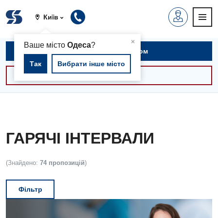
Київ
▲
×
Ваше місто
Одеса
?
Записатися на прийом
Так
Вибрати інше місто
Консультації -30%
ГАРЯЧІ ІНТЕРВАЛИ
(Знайдено:
74 пропозицій
)
Фільтр