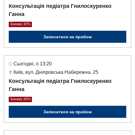
Інтернатура
Діагностичне відділення
Консультація педіатра Гнилоскуренко
Ганна
Енциклопедія
Ендоскопічне відділення
Знижка 30%
Програма лояльності
Інструментальна діагностика
Записатися на прийом
Відгуки
Рентгенографія
Відео
УЗД
Декларування
Сьогодні, о 13:20
Для дорослих
Національний скринінг здоров’я 40+
Київ, вул. Дніпровська Набережна, 25
Акушерство і гінекологія
Консультація педіатра Гнилоскуренко
Українська
Ганна
Алергологія, імунологія
Російська
Знижка 30%
Андрологія
Записатися на прийом
Безоплатні послуги
Вакцинація