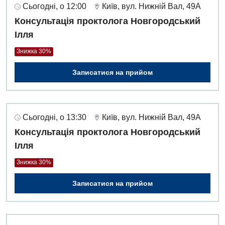
Сьогодні, о 12:00
Київ, вул. Нижній Вал, 49А
Гастроентерологія
Консультація проктолога Новгородський
Гематологія
Ілля
Дерматовенерологія
Знижка 30%
Дієтологія
Записатися на прийом
Ендокринологія
Кардіологія
Сьогодні, о 13:30
Київ, вул. Нижній Вал, 49А
Мамологія
Консультація проктолога Новгородський
Ілля
Медична психологія
Знижка 30%
Неврологія
Записатися на прийом
Онкологічне відділлення
Оториноларингологія