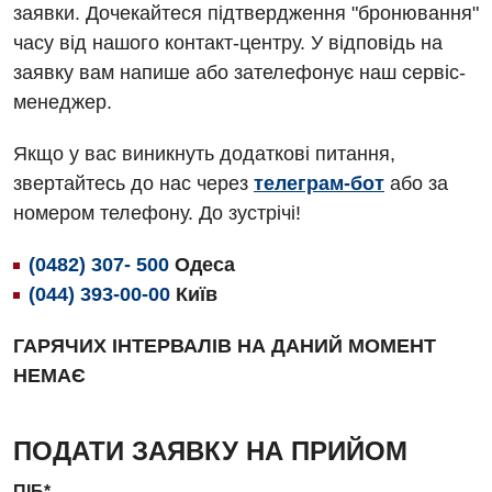
заявки. Дочекайтеся підтвердження "бронювання"
Гематологія
часу від нашого контакт-центру. У відповідь на
Дерматовенерологія
заявку вам напише або зателефонує наш сервіс-
менеджер.
Дієтологія
Ендокринологія
Якщо у вас виникнуть додаткові питання,
звертайтесь до нас через
телеграм-бот
або за
Кардіологія
номером телефону. До зустрічі!
Мамологія
(0482) 307- 500
Одеса
Медична психологія
(044) 393-00-00
Київ
Неврологія
ГАРЯЧИХ ІНТЕРВАЛІВ НА ДАНИЙ МОМЕНТ
Онкологічне відділлення
НЕМАЄ
Оториноларингологія
ПОДАТИ ЗАЯВКУ НА ПРИЙОМ
Офтальмологічне відділення
ПІБ*