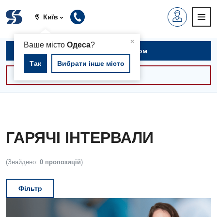
Київ
▲
×
Ваше місто
Одеса
?
Записатися на прийом
Так
Вибрати інше місто
Консультації -30%
ГАРЯЧІ ІНТЕРВАЛИ
(Знайдено:
0 пропозицій
)
Фільтр