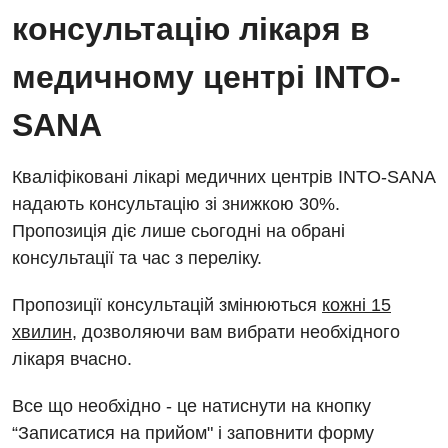
Енциклопедія
Ендоскопічне відділення
консультацію лікаря в
Програма лояльності
Інструментальна діагностика
медичному центрі INTO-
Відгуки
Рентгенографія
SANA
Відео
УЗД
Декларування
Кваліфіковані лікарі медичних центрів INTO-SANA
Для дорослих
Національний скринінг здоров’я 40+
надають консультацію зі знижкою 30%.
Акушерство і гінекологія
Пропозиція діє лише сьогодні на обрані
Українська
консультації та час з переліку.
Алергологія, імунологія
Російська
Пропозиції консультацій змінюються
кожні 15
Андрологія
хвилин
, дозволяючи вам вибрати необхідного
Безоплатні послуги
лікаря вчасно.
Вакцинація
Все що необхідно - це натиснути на кнопку
Гастроентерологія
“Записатися на прийом" і заповнити форму