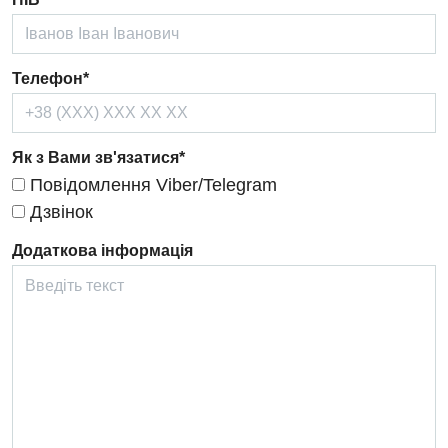
Проктологія
Пульмонологія
Телефон*
Ревматологія
Терапія
Як з Вами зв'язатися*
Травматологія і ортопедія
Повідомлення Viber/Telegram
Урологія
Дзвінок
Фізіотерапія
Додаткова інформація
Хірургічне відділення
Для дітей
Дитяча алергологія
Дитяча гастроентерологія