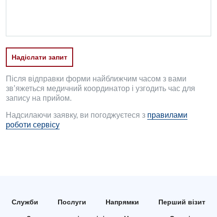
Дитяча гінекологія
Дитяча дерматовенерологія
Дитяча ендокринологія
Надіслати запит
Дитяча кардіоревматологія
Після відправки форми найближчим часом з вами
Дитяча неврологія
зв’яжеться медичний координатор і узгодить час для
запису на прийом.
Дитяча ортопедія і травматологія
Надсилаючи заявку, ви погоджуєтеся з
правилами
Дитяча оториноларингологія
роботи сервісу
Дитяча офтальмологія
Дитяча урологія
Дитяча хірургія
Педіатрія
Служби
Послуги
Напрямки
Перший візит