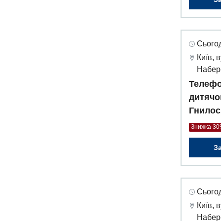
Сьогод
Київ, 
Набер
Телефо
дитячо
Гнилос
Знижка 3
З
Сьогод
Київ, 
Набер