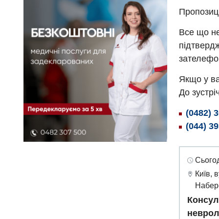
Пропозиц
Все що не
підтвердж
зателефо
Якщо у ва
До зустріч
(0482) 
(044) 3
Сьогод
Київ, 
Набер
Консул
неврол