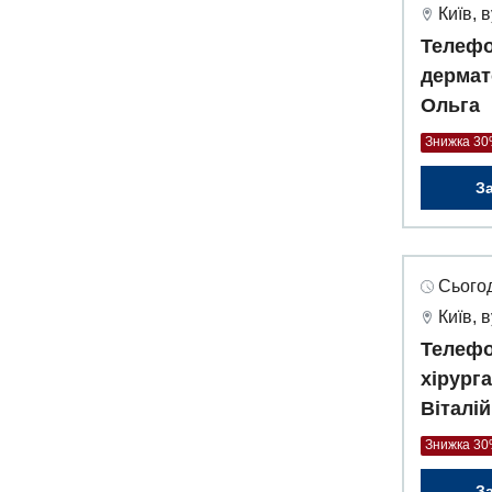
Київ, 
Телефо
дермат
Ольга
Знижка 3
З
Сьогод
Київ, 
Телефо
хірург
Віталій
Знижка 3
З