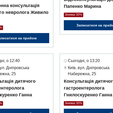
нна консультація
Папенко Марина
го невролога Живило
Знижка 30%
Записатися на прий
0%
аписатися на прийом
ні, о 12:40
Сьогодні, о 13:20
вул. Дніпровська
Київ, вул. Дніпровська
ежна, 25
Набережна, 25
ьтація дитячого
Консультація дитячо
ентеролога
гастроентеролога
куренко Ганна
Гнилоскуренко Ганна
0%
Знижка 30%