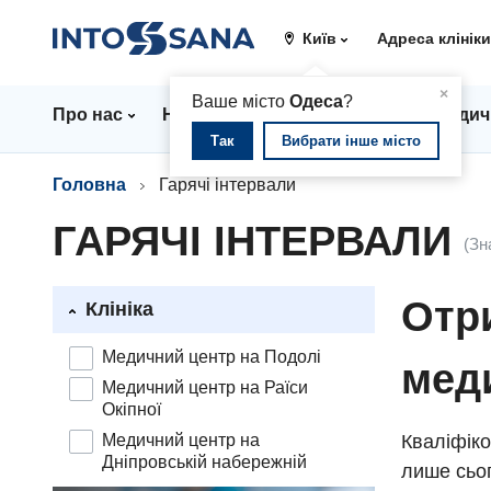
Київ
Адреса клінік
▲
×
Ваше місто
Одеса
?
Про нас
Напрямки
Ціни
Лікарі
Медич
Так
Вибрати інше місто
Головна
Гарячі інтервали
ГАРЯЧІ ІНТЕРВАЛИ
(Зн
Отри
Клініка
Медичний центр на Подолі
мед
Медичний центр на Раїси
Окіпної
Медичний центр на
Кваліфіко
Дніпровській набережній
лише сьог