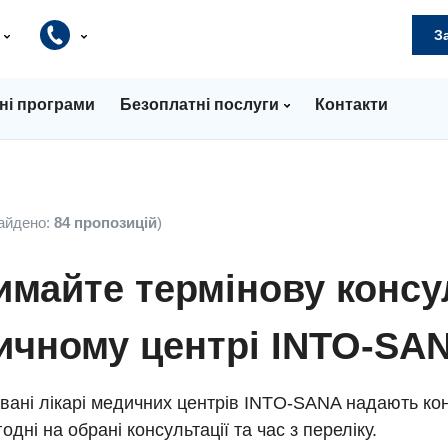
и
З
ні програми
Безоплатні послуги
Контакти
айдено:
84 пропозицій
)
майте термінову консу
ичному центрі INTO-SA
вані лікарі медичних центрів INTO-SANA надають кон
одні на обрані консультації та час з переліку.