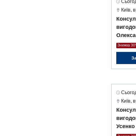
Сьогод
Київ, 
Консул
вигодо
Олекса
Знижка 3
З
Сьогод
Київ, 
Консул
вигодо
Усенко