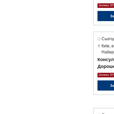
Знижка 3
З
Сьогод
Київ, 
Набер
Консул
Дороше
Знижка 3
З