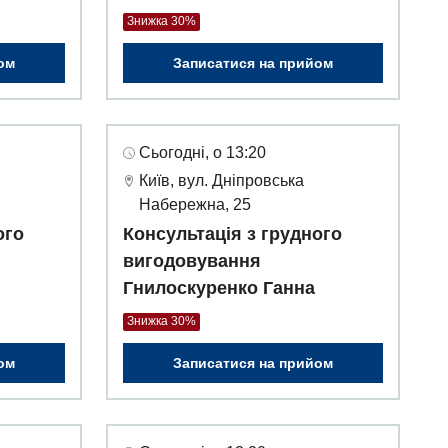
Знижка 30%
ом
Записатися на прийом
Сьогодні, о 13:20
Київ, вул. Дніпровська
Набережна, 25
ого
Консультація з грудного
вигодовування
Гнилоскуренко Ганна
Знижка 30%
ом
Записатися на прийом