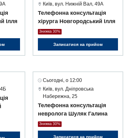
49А
Київ, вул. Нижній Вал, 49А
ція
Телефонна консультація
й Ілля
хірурга Новгородський Ілля
Знижка 30%
ом
Записатися на прийом
Сьогодні, о 12:00
 4Б
Київ, вул. Дніпровська
Набережна, 25
ція
Телефонна консультація
й
невролога Шуляк Галина
Знижка 30%
Записатися на прийом
ом