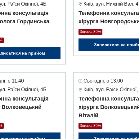
вул. Раїси Окіпної, 4Б
Київ, вул. Нижній Вал, 
нна консультація
Телефонна консульта
олога Гординська
хірурга Новгородськи
Знижка 30%
0%
Записатися на прий
аписатися на прийом
ні, о 11:40
Сьогодні, о 13:00
вул. Раїси Окіпної, 4Б
Київ, вул. Раїси Окіпної,
нна консультація
Телефонна консульта
а Волковецький
хірурга Волковецьки
Віталій
0%
Знижка 30%
аписатися на прийом
Записатися на прий