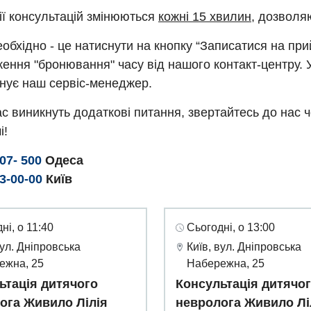
ії консультацій змінюються
кожні 15 хвилин
, дозволя
обхідно - це натиснути на кнопку “Записатися на пр
ення "бронювання" часу від нашого контакт-центру. 
нує наш сервіс-менеджер.
с виникнуть додаткові питання, звертайтесь до нас 
і!
307- 500
Одеса
93-00-00
Київ
ні, о 11:40
Сьогодні, о 13:00
вул. Дніпровська
Київ, вул. Дніпровська
ежна, 25
Набережна, 25
ьтація дитячого
Консультація дитячо
ога Живило Лілія
невролога Живило Лі