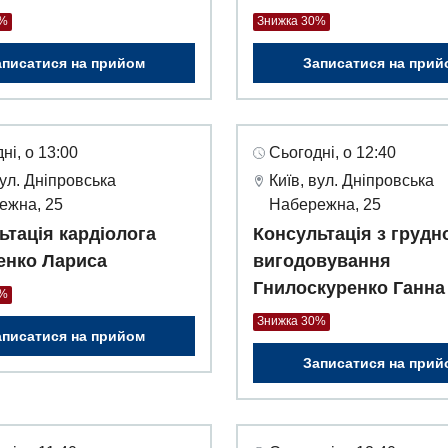
0%
Знижка 30%
аписатися на прийом
Записатися на прий
ні, о 13:00
Сьогодні, о 12:40
вул. Дніпровська
Київ, вул. Дніпровська
ежна, 25
Набережна, 25
ьтація кардіолога
Консультація з грудн
нко Лариса
вигодовування
Гнилоскуренко Ганна
0%
Знижка 30%
аписатися на прийом
Записатися на прий