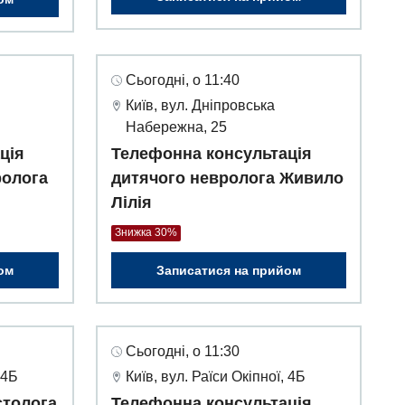
Сьогодні, о 11:40
Київ, вул. Дніпровська
Набережна, 25
ція
Телефонна консультація
ролога
дитячого невролога Живило
Лілія
Знижка 30%
ом
Записатися на прийом
Сьогодні, о 11:30
 4Б
Київ, вул. Раїси Окіпної, 4Б
єтолога
Телефонна консультація