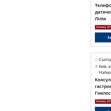
Телефо
дитячо
Лілія
Знижка 3
З
Сьогод
Київ, 
Набер
Консул
гастро
Гнилос
Знижка 3