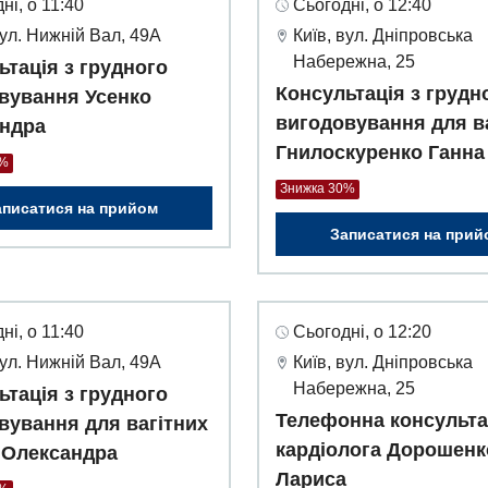
ні, о 11:40
Сьогодні, о 12:40
вул. Нижній Вал, 49А
Київ, вул. Дніпровська
Набережна, 25
ьтація з грудного
Консультація з грудн
вування Усенко
вигодовування для в
ндра
Гнилоскуренко Ганна
0%
Знижка 30%
аписатися на прийом
Записатися на прий
ні, о 11:40
Сьогодні, о 12:20
вул. Нижній Вал, 49А
Київ, вул. Дніпровська
Набережна, 25
ьтація з грудного
Телефонна консульта
вування для вагітних
кардіолога Дорошенк
 Олександра
Лариса