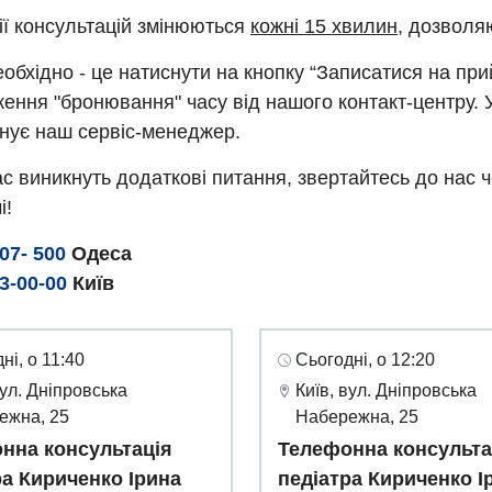
ії консультацій змінюються
кожні 15 хвилин
, дозволя
обхідно - це натиснути на кнопку “Записатися на пр
ення "бронювання" часу від нашого контакт-центру. 
нує наш сервіс-менеджер.
с виникнуть додаткові питання, звертайтесь до нас 
і!
307- 500
Одеса
93-00-00
Київ
ні, о 11:40
Сьогодні, о 12:20
вул. Дніпровська
Київ, вул. Дніпровська
ежна, 25
Набережна, 25
нна консультація
Телефонна консульта
ра Кириченко Ірина
педіатра Кириченко І