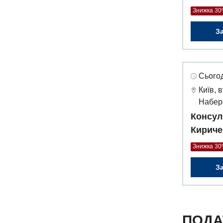
Знижка 3
З
Сьогод
Київ, 
Набер
Консул
Кириче
Знижка 3
З
ПОДА