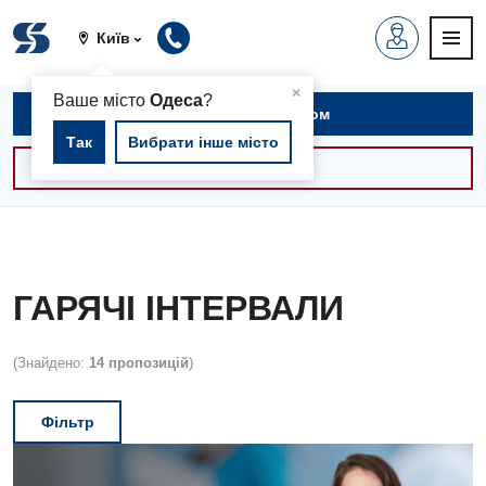
Київ
▲
×
Ваше місто
Одеса
?
Записатися на прийом
Так
Вибрати інше місто
Консультації -30%
ГАРЯЧІ ІНТЕРВАЛИ
(Знайдено:
14 пропозицій
)
Фільтр