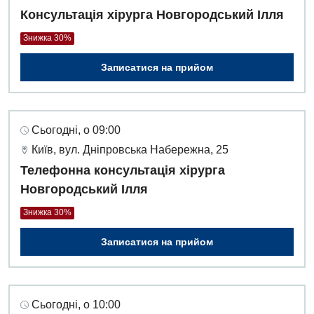
Консультація хірурга Новгородський Ілля
Дитяча оториноларингологія
Знижка 30%
Дитяча офтальмологія
Записатися на прийом
Дитяча урологія
Дитяча хірургія
Педіатрія
Сьогодні, о 09:00
Київ, вул. Дніпровська Набережна, 25
Телефонна консультація хірурга
Новгородський Ілля
Знижка 30%
Записатися на прийом
Сьогодні, о 10:00