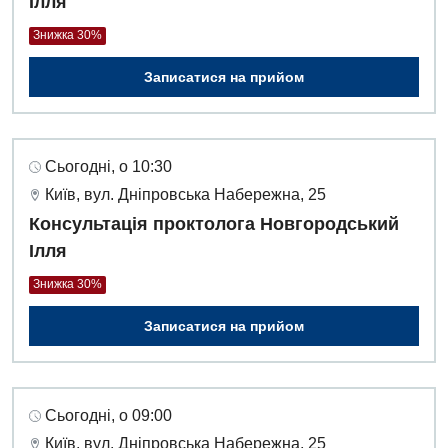
Ілля
Медична психологія
Знижка 30%
Неврологія
Записатися на прийом
Онкологічне відділлення
Оториноларингологія
Сьогодні, о 10:30
Офтальмологічне відділення
Київ, вул. Дніпровська Набережна, 25
Консультація проктолога Новгородський
Проктологія
Ілля
Пульмонологія
Знижка 30%
Ревматологія
Записатися на прийом
Терапія
Травматологія і ортопедія
Сьогодні, о 09:00
Урологія
Київ, вул. Дніпровська Набережна, 25