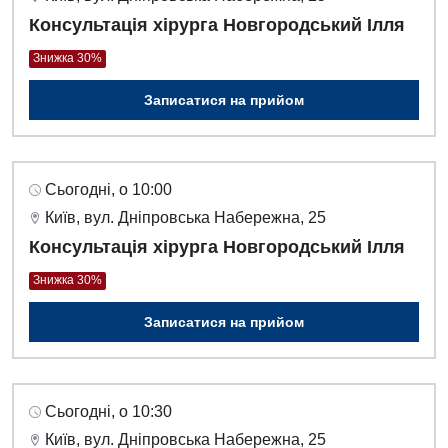
Фізіотерапія
Консультація хірурга Новгородський Ілля
Хірургічне відділення
Знижка 30%
Записатися на прийом
Для дітей
Дитяча алергологія
Сьогодні, о 10:00
Дитяча гастроентерологія
Київ, вул. Дніпровська Набережна, 25
Дитяча гінекологія
Консультація хірурга Новгородський Ілля
Дитяча дерматовенерологія
Знижка 30%
Дитяча ендокринологія
Записатися на прийом
Дитяча кардіоревматологія
Дитяча неврологія
Сьогодні, о 10:30
Дитяча ортопедія і травматологія
Київ, вул. Дніпровська Набережна, 25