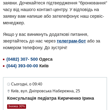
заявки. Дочекайтеся підтвердження "бронювання"
часу від нашого контакт-центру. У відповідь на
заявку вам напише або зателефонує наш сервіс-
менеджер.
Вакансії
Якщо у вас виникнуть додаткові питання,
Заходи БПР
Діагностика
звертайтесь до нас через
телеграм-бот
або за
Інтернатура
Діагностичне відділення
номером телефону. До зустрічі!
Енциклопедія
Ендоскопічне відділення
(0482) 307- 500
Одеса
Програма лояльності
(044) 393-00-00
Київ
Інструментальна діагностика
Відгуки
Рентгенографія
Сьогодні, о 09:40
Відео
УЗД
Декларування
Київ, вул. Дніпровська Набережна, 25
Консультація педіатра Кириченко Ірина
Для дорослих
Національний скринінг здоров’я 40+
Знижка 30%
Акушерство і гінекологія