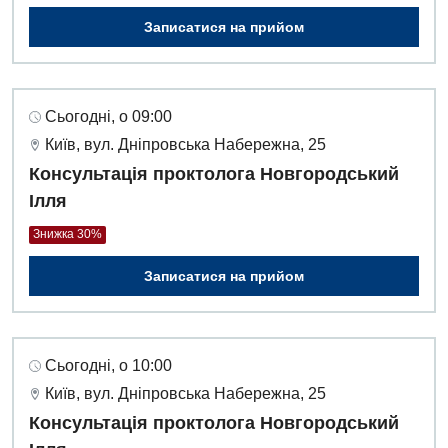
Українська
Записатися на прийом
Алергологія, імунологія
Російська
Андрологія
Безоплатні послуги
Сьогодні, о 09:00
Київ, вул. Дніпровська Набережна, 25
Вакцинація
Консультація проктолога Новгородський
Гастроентерологія
Ілля
Гематологія
Знижка 30%
Дерматовенерологія
Записатися на прийом
Дієтологія
Ендокринологія
Сьогодні, о 10:00
Київ, вул. Дніпровська Набережна, 25
Кардіологія
Консультація проктолога Новгородський
Мамологія