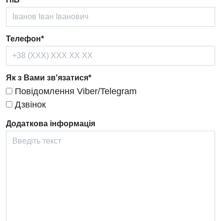
Проктологія
Пульмонологія
Телефон*
Ревматологія
Терапія
Як з Вами зв'язатися*
Травматологія і ортопедія
Повідомлення Viber/Telegram
Урологія
Дзвінок
Фізіотерапія
Додаткова інформація
Хірургічне відділення
Для дітей
Дитяча алергологія
Дитяча гастроентерологія