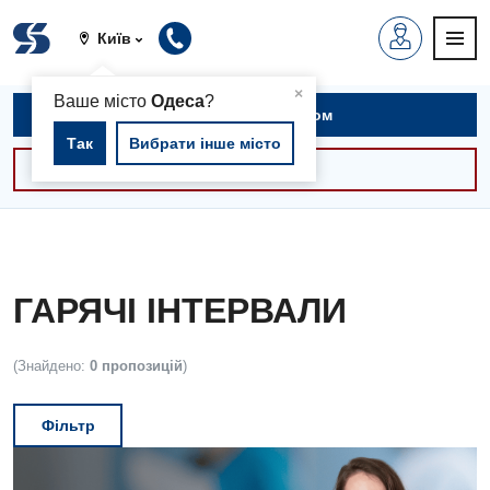
Київ
▲
×
Ваше місто
Одеса
?
Записатися на прийом
Так
Вибрати інше місто
Консультації -30%
ГАРЯЧІ ІНТЕРВАЛИ
(Знайдено:
0 пропозицій
)
Фільтр