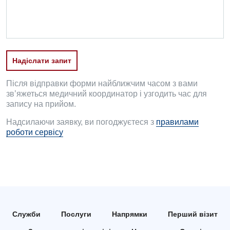
Дитяча гінекологія
Дитяча дерматовенерологія
Дитяча ендокринологія
Надіслати запит
Дитяча кардіоревматологія
Після відправки форми найближчим часом з вами
Дитяча неврологія
зв’яжеться медичний координатор і узгодить час для
запису на прийом.
Дитяча ортопедія і травматологія
Надсилаючи заявку, ви погоджуєтеся з
правилами
Дитяча оториноларингологія
роботи сервісу
Дитяча офтальмологія
Дитяча урологія
Дитяча хірургія
Педіатрія
Служби
Послуги
Напрямки
Перший візит