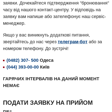
заявки. Дочекайтеся підтвердження "бронювання"
Гематологія
часу від нашого контакт-центру. У відповідь на
Дерматовенерологія
заявку вам напише або зателефонує наш сервіс-
менеджер.
Дієтологія
Ендокринологія
Якщо у вас виникнуть додаткові питання,
звертайтесь до нас через
телеграм-бот
або за
Кардіологія
номером телефону. До зустрічі!
Мамологія
(0482) 307- 500
Одеса
Медична психологія
(044) 393-00-00
Київ
Неврологія
ГАРЯЧИХ ІНТЕРВАЛІВ НА ДАНИЙ МОМЕНТ
Онкологічне відділлення
НЕМАЄ
Оториноларингологія
ПОДАТИ ЗАЯВКУ НА ПРИЙОМ
Офтальмологічне відділення
ПІБ*