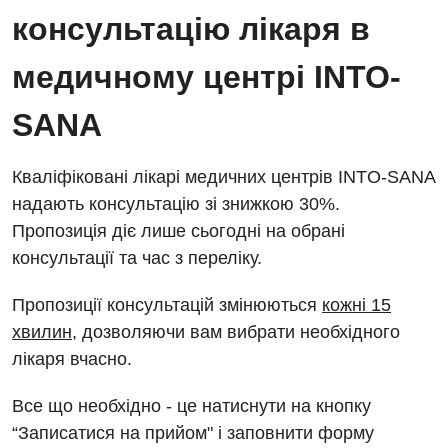
Енциклопедія
Ендоскопічне відділення
консультацію лікаря в
Програма лояльності
Інструментальна діагностика
медичному центрі INTO-
Відгуки
Рентгенографія
SANA
Відео
УЗД
Декларування
Кваліфіковані лікарі медичних центрів INTO-SANA
Для дорослих
Національний скринінг здоров’я 40+
надають консультацію зі знижкою 30%.
Акушерство і гінекологія
Пропозиція діє лише сьогодні на обрані
Українська
консультації та час з переліку.
Алергологія, імунологія
Російська
Пропозиції консультацій змінюються
кожні 15
Андрологія
хвилин
, дозволяючи вам вибрати необхідного
Безоплатні послуги
лікаря вчасно.
Вакцинація
Все що необхідно - це натиснути на кнопку
Гастроентерологія
“Записатися на прийом" і заповнити форму