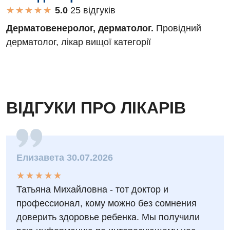
★
★
★
★
★
★
★
★
★
★
25 вiдгукiв
Дерматовенеролог, дерматолог.
Провідний
дерматолог, лікар вищої категорії
ВІДГУКИ ПРО ЛІКАРІВ
Елизавета 30.07.2026
★
★
★
★
★
★
★
★
★
★
Татьяна Михайловна - тот доктор и
профессионал, кому можно без сомнения
доверить здоровье ребенка. Мы получили