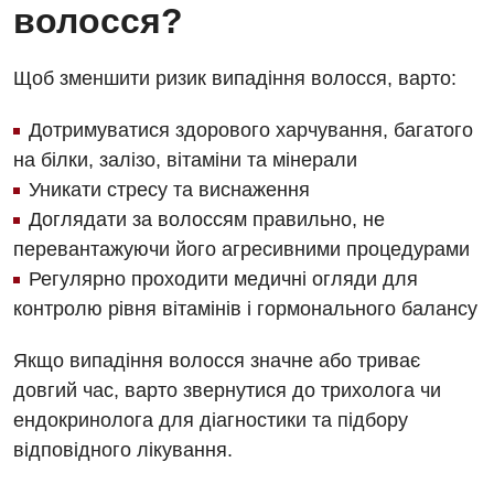
волосся?
Фізіотерапія
Хірургічне відділення
Щоб зменшити ризик випадіння волосся, варто:
Для дітей
Дотримуватися здорового харчування, багатого
на білки, залізо, вітаміни та мінерали
Дитяча алергологія
Уникати стресу та виснаження
Дитяча гастроентерологія
Доглядати за волоссям правильно, не
перевантажуючи його агресивними процедурами
Дитяча гінекологія
Регулярно проходити медичні огляди для
Дитяча дерматовенерологія
контролю рівня вітамінів і гормонального балансу
Дитяча ендокринологія
Якщо випадіння волосся значне або триває
Дитяча кардіоревматологія
довгий час, варто звернутися до трихолога чи
ендокринолога для діагностики та підбору
Дитяча неврологія
відповідного лікування.
Дитяча ортопедія і травматологія