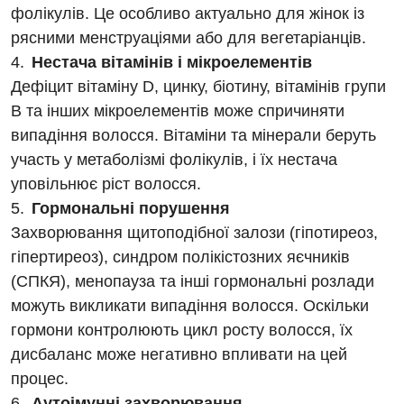
фолікулів. Це особливо актуально для жінок із
рясними менструаціями або для вегетаріанців.
Нестача вітамінів і мікроелементів
Дефіцит вітаміну D, цинку, біотину, вітамінів групи
Вакансії
B та інших мікроелементів може спричиняти
Заходи БПР
Діагностика
випадіння волосся. Вітаміни та мінерали беруть
участь у метаболізмі фолікулів, і їх нестача
Інтернатура
Діагностичне відділення
уповільнює ріст волосся.
Енциклопедія
Ендоскопічне відділення
Гормональні порушення
Захворювання щитоподібної залози (гіпотиреоз,
Програма лояльності
Інструментальна діагностика
гіпертиреоз), синдром полікістозних яєчників
Відгуки
Рентгенографія
(СПКЯ), менопауза та інші гормональні розлади
можуть викликати випадіння волосся. Оскільки
Відео
УЗД
Декларування
гормони контролюють цикл росту волосся, їх
дисбаланс може негативно впливати на цей
Для дорослих
Національний скринінг здоров’я 40+
процес.
Акушерство і гінекологія
Аутоімунні захворювання