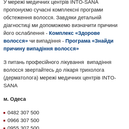
У мережі медичних центрів INTO-SANA
Дитяча оториноларингологія
пропонуємо сучасні комплексні програми
Дитяча офтальмологія
обстеження волосся. Завдяки детальній
діагностиці ми допоможемо визначити причини
Дитяча урологія
його ослаблення -
Комплекс «Здорове
Дитяча хірургія
волосся»
чи випадіння -
Програма «Знайди
причину випадіння волосся»
Педіатрія
З питань професійного лікування випадіння
волосся звертайтесь до лікаря трихолога
(дерматолога) мережі медичних центрів INTO-
SANA
м. Одеса
0482 307 500
0966 307 500
0955 307 500