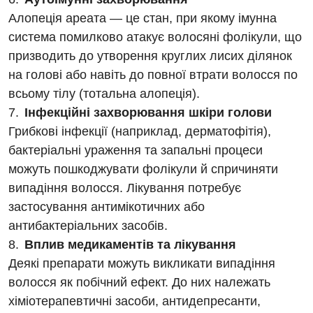
Українська
Алопеція ареата — це стан, при якому імунна
Алергологія, імунологія
Російська
система помилково атакує волосяні фолікули, що
Андрологія
призводить до утворення круглих лисих ділянок
на голові або навіть до повної втрати волосся по
Безоплатні послуги
всьому тілу (тотальна алопеція).
Вакцинація
Інфекційні захворювання шкіри голови
Грибкові інфекції (наприклад, дерматофітія),
Гастроентерологія
бактеріальні ураження та запальні процеси
Гематологія
можуть пошкоджувати фолікули й спричиняти
випадіння волосся. Лікування потребує
Дерматовенерологія
застосування антимікотичних або
Дієтологія
антибактеріальних засобів.
Ендокринологія
Вплив медикаментів та лікування
Деякі препарати можуть викликати випадіння
Кардіологія
волосся як побічний ефект. До них належать
Мамологія
хіміотерапевтичні засоби, антидепресанти,