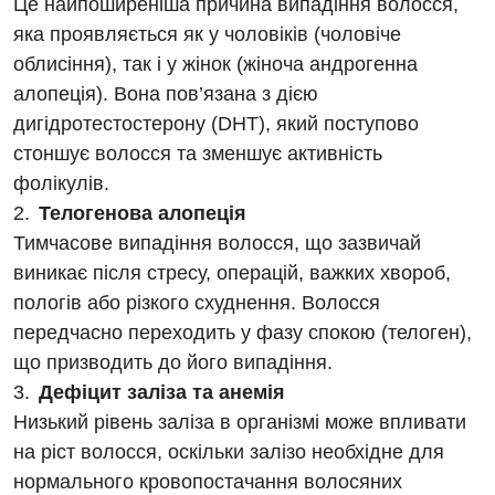
Це найпоширеніша причина випадіння волосся,
яка проявляється як у чоловіків (чоловіче
облисіння), так і у жінок (жіноча андрогенна
алопеція). Вона пов’язана з дією
дигідротестостерону (DHT), який поступово
стоншує волосся та зменшує активність
фолікулів.
Телогенова алопеція
Тимчасове випадіння волосся, що зазвичай
виникає після стресу, операцій, важких хвороб,
пологів або різкого схуднення. Волосся
передчасно переходить у фазу спокою (телоген),
що призводить до його випадіння.
Дефіцит заліза та анемія
Низький рівень заліза в організмі може впливати
на ріст волосся, оскільки залізо необхідне для
нормального кровопостачання волосяних