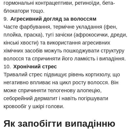
гормональні контрацептиви, ретиноїди, бета-
Медична психологія
блокатори тощо.
Неврологія
Агресивний догляд за волоссям
Часте фарбування, термічне укладання (фен,
Онкологічне відділлення
плойка, праска), тугі зачіски (афрокосички, дреди,
Оториноларингологія
кінські хвости) та використання агресивних
хімічних засобів можуть пошкоджувати структуру
Офтальмологічне відділення
волосся та спричиняти його ламкість і випадіння.
Проктологія
Хронічний стрес
Тривалий стрес підвищує рівень кортизолу, що
Пульмонологія
негативно впливає на цикл росту волосся. Він
Ревматологія
може спричиняти телогенову алопецію,
себорейний дерматит і навіть погіршувати
Терапія
кровообіг у шкірі голови.
Травматологія і ортопедія
Як запобігти випадінню
Урологія