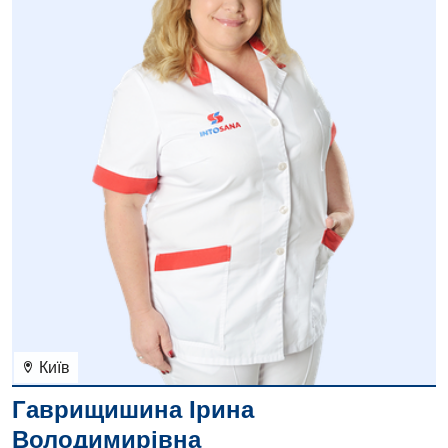
Київ
Гаврищишина Ірина
Володимирівна