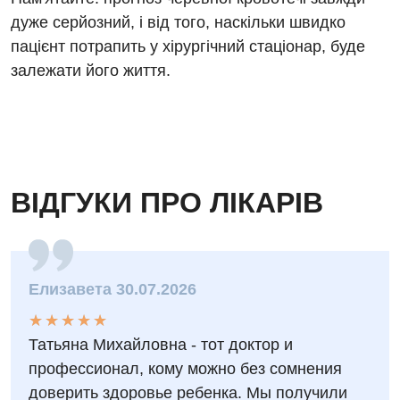
Фізіотерапія
дуже серйозний, і від того, наскільки швидко
пацієнт потрапить у хірургічний стаціонар, буде
Хірургічне відділення
залежати його життя.
Для дітей
Дитяча алергологія
Дитяча гастроентерологія
ВІДГУКИ ПРО ЛІКАРІВ
Дитяча гінекологія
Дитяча дерматовенерологія
Дитяча ендокринологія
Елизавета 30.07.2026
Дитяча кардіоревматологія
★
★
★
★
★
★
★
★
★
★
Татьяна Михайловна - тот доктор и
Дитяча неврологія
профессионал, кому можно без сомнения
Дитяча ортопедія і травматологія
доверить здоровье ребенка. Мы получили