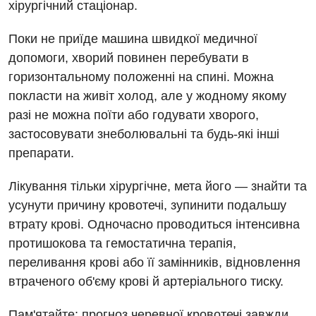
хірургічний стаціонар.
Медична психологія
Поки не приїде машина швидкої медичної
Неврологія
допомоги, хворий повинен перебувати в
Онкологічне відділлення
горизонтальному положенні на спині. Можна
покласти на живіт холод, але у жодному якому
Оториноларингологія
разі не можна поїти або годувати хворого,
Офтальмологічне відділення
застосовувати знеболювальні та будь-які інші
препарати.
Проктологія
Лікування тільки хірургічне, мета його — знайти та
Пульмонологія
усунути причину кровотечі, зупинити подальшу
Ревматологія
втрату крові. Одночасно проводиться інтенсивна
протишокова та гемостатична терапія,
Терапія
переливання крові або її замінників, відновлення
Травматологія і ортопедія
втраченого об'єму крові й артеріального тиску.
Урологія
Пам'ятайте: прогноз черевної кровотечі завжди