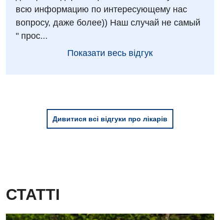
всю информацию по интересующему нас
Дитяча оториноларингологія
вопросу, даже более)) Наш случай не самый
Дитяча офтальмологія
" прос...
Дитяча урологія
Показати весь відгук
Дитяча хірургія
Педіатрія
Дивитися всі відгуки про лікарів
СТАТТІ