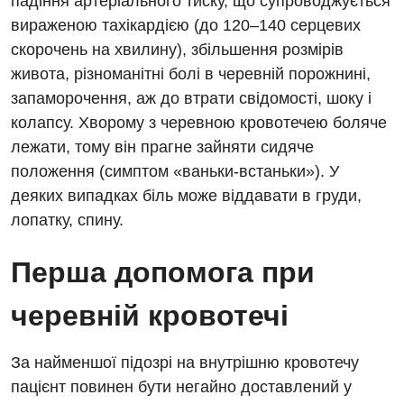
падіння артеріального тиску, що супроводжується
Українська
вираженою тахікардією (до 120–140 серцевих
Алергологія, імунологія
Російська
скорочень на хвилину), збільшення розмірів
Андрологія
живота, різноманітні болі в черевній порожнині,
запаморочення, аж до втрати свідомості, шоку і
Безоплатні послуги
колапсу. Хворому з черевною кровотечею боляче
Вакцинація
лежати, тому він прагне зайняти сидяче
положення (симптом «ваньки-встаньки»). У
Гастроентерологія
деяких випадках біль може віддавати в груди,
Гематологія
лопатку, спину.
Дерматовенерологія
Перша допомога при
Дієтологія
черевній кровотечі
Ендокринологія
Кардіологія
За найменшої підозрі на внутрішню кровотечу
пацієнт повинен бути негайно доставлений у
Мамологія