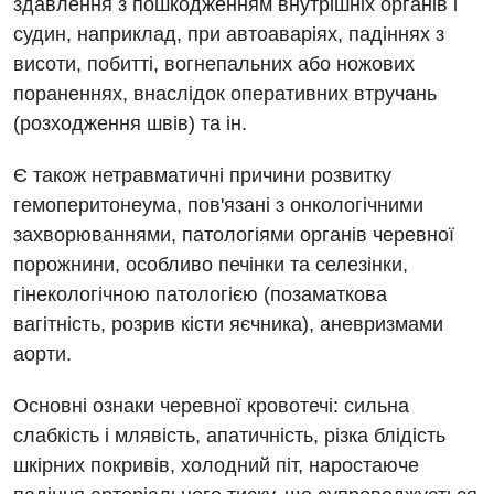
здавлення з пошкодженням внутрішніх органів і
судин, наприклад, при автоаваріях, падіннях з
висоти, побитті, вогнепальних або ножових
пораненнях, внаслідок оперативних втручань
Вакансії
(розходження швів) та ін.
Заходи БПР
Діагностика
Є також нетравматичні причини розвитку
Інтернатура
гемоперитонеума, пов'язані з онкологічними
Діагностичне відділення
захворюваннями, патологіями органів черевної
Енциклопедія
Ендоскопічне відділення
порожнини, особливо печінки та селезінки,
Програма лояльності
гінекологічною патологією (позаматкова
Інструментальна діагностика
вагітність, розрив кісти яєчника), аневризмами
Відгуки
Рентгенографія
аорти.
Відео
УЗД
Декларування
Основні ознаки черевної кровотечі: сильна
слабкість і млявість, апатичність, різка блідість
Для дорослих
Національний скринінг здоров’я 40+
шкірних покривів, холодний піт, наростаюче
Акушерство і гінекологія