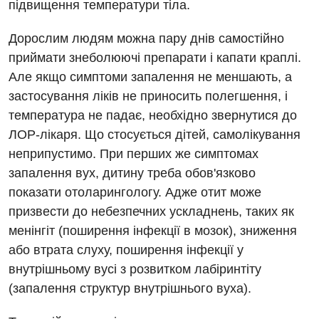
Українська
підвищення температури тіла.
Алергологія, імунологія
Російська
Дорослим людям можна пару днів самостійно
Андрологія
приймати знеболюючі препарати і капати краплі.
Але якщо симптоми запалення не меншають, а
Безоплатні послуги
застосування ліків не приносить полегшення, і
Вакцинація
температура не падає, необхідно звернутися до
Гастроентерологія
ЛОР-лікаря. Що стосується дітей, самолікування
неприпустимо. При перших же симптомах
Гематологія
запалення вух, дитину треба обов'язково
Дерматовенерологія
показати отоларингологу. Адже отит може
призвести до небезпечних ускладнень, таких як
Дієтологія
менінгіт (поширення інфекції в мозок), зниження
Ендокринологія
або втрата слуху, поширення інфекції у
внутрішньому вусі з розвитком лабіринтіту
Кардіологія
(запалення структур внутрішнього вуха).
Мамологія