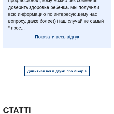
профессионал, кому можно без сомнения
Дитяча оториноларингологія
доверить здоровье ребенка. Мы получили
всю информацию по интересующему нас
Дитяча офтальмологія
вопросу, даже более)) Наш случай не самый
Дитяча урологія
" прос...
Дитяча хірургія
Показати весь відгук
Педіатрія
Дивитися всі відгуки про лікарів
СТАТТІ