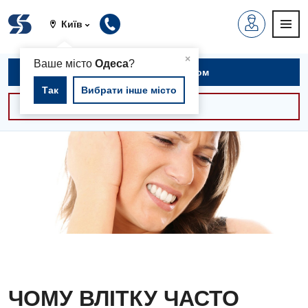
Київ
▲
×
Ваше місто
Одеса
?
Записатися на прийом
Так
Вибрати інше місто
Консультації -30%
ЧОМУ ВЛІТКУ ЧАСТО