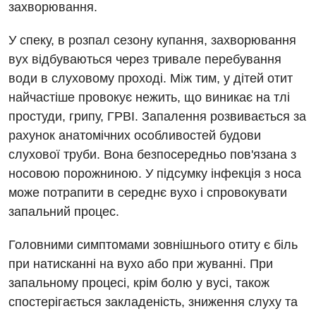
захворювання.
У спеку, в розпал сезону купання, захворювання
вух відбуваються через тривале перебування
Вакансії
води в слуховому проході. Між тим, у дітей отит
найчастіше провокує нежить, що виникає на тлі
Заходи БПР
Діагностика
простуди, грипу, ГРВІ. Запалення розвивається за
Інтернатура
Діагностичне відділення
рахунок анатомічних особливостей будови
слухової труби. Вона безпосередньо пов'язана з
Енциклопедія
Ендоскопічне відділення
носовою порожниною. У підсумку інфекція з носа
Програма лояльності
Інструментальна діагностика
може потрапити в середнє вухо і спровокувати
Відгуки
запальний процес.
Рентгенографія
Відео
УЗД
Головними симптомами зовнішнього отиту є біль
Декларування
при натисканні на вухо або при жуванні. При
Для дорослих
Національний скринінг здоров’я 40+
запальному процесі, крім болю у вусі, також
спостерігається закладеність, зниження слуху та
Акушерство і гінекологія