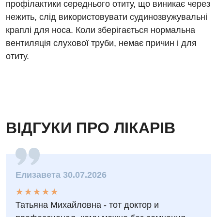
профілактики середнього отиту, що виникає через
Фізіотерапія
нежить, слід використовувати судинозвужувальні
Хірургічне відділення
краплі для носа. Коли зберігається нормальна
вентиляція слухової труби, немає причин і для
Для дітей
отиту.
Дитяча алергологія
Дитяча гастроентерологія
Дитяча гінекологія
ВІДГУКИ ПРО ЛІКАРІВ
Дитяча дерматовенерологія
Дитяча ендокринологія
Дитяча кардіоревматологія
Елизавета 30.07.2026
Дитяча неврологія
★
★
★
★
★
★
★
★
★
★
Татьяна Михайловна - тот доктор и
Дитяча ортопедія і травматологія