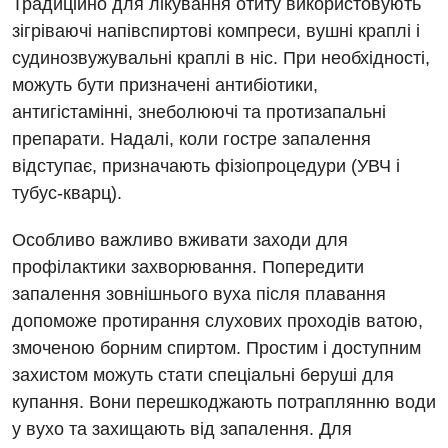
Традиційно для лікування отиту використовують
Медична психологія
зігріваючі напівспиртові компреси, вушні краплі і
судинозвужувальні краплі в ніс. При необхідності,
Неврологія
можуть бути призначені антибіотики,
Онкологічне відділлення
антигістамінні, знеболюючі та протизапальні
препарати. Надалі, коли гостре запалення
Оториноларингологія
відступає, призначають фізіопроцедури (УВЧ і
Офтальмологічне відділення
тубус-кварц).
Проктологія
Особливо важливо вживати заходи для
Пульмонологія
профілактики захворювання. Попередити
запалення зовнішнього вуха після плавання
Ревматологія
допоможе протирання слухових проходів ватою,
Терапія
змоченою борним спиртом. Простим і доступним
захистом можуть стати спеціальні беруші для
Травматологія і ортопедія
купання. Вони перешкоджають потраплянню води
Урологія
у вухо та захищають від запалення. Для