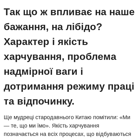
Так що ж впливає на наше
бажання, на лібідо?
Вакансії
Характер і якість
Заходи БПР
Діагностика
харчування, проблема
Інтернатура
Діагностичне відділення
надмірної ваги і
Енциклопедія
Ендоскопічне відділення
дотримання режиму праці
Програма лояльності
Інструментальна діагностика
Відгуки
та відпочинку.
Рентгенографія
Відео
УЗД
Декларування
Ще мудреці стародавнього Китаю помітили: «Ми
— те, що ми їмо». Якість харчування
Для дорослих
Національний скринінг здоров’я 40+
позначається на всіх процесах, що відбуваються