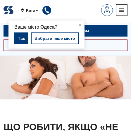
Київ
▲
×
Ваше місто
Одеса
?
Записатися на прийом
Так
Вибрати інше місто
Консультації -30%
ЩО РОБИТИ, ЯКЩО «НЕ