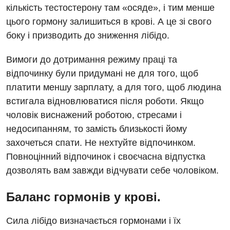
кількість тестостерону там «осяде», і тим менше
Медична психологія
цього гормону залишиться в крові. А це зі свого
боку і призводить до зниження лібідо.
Неврологія
Вимоги до дотримання режиму праці та
Онкологічне відділлення
відпочинку були придумані не для того, щоб
Оториноларингологія
платити меншу зарплату, а для того, щоб людина
Офтальмологічне відділення
встигала відновлюватися після роботи. Якщо
чоловік виснажений роботою, стресами і
Проктологія
недосипанням, то замість близькості йому
Пульмонологія
захочеться спати. Не нехтуйте відпочинком.
Повноцінний відпочинок і своєчасна відпустка
Ревматологія
дозволять вам завжди відчувати себе чоловіком.
Терапія
Баланс гормонів у крові.
Травматологія і ортопедія
Сила лібідо визначається гормонами і їх
Урологія