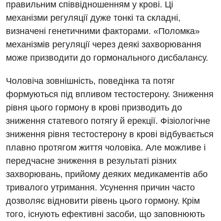
правильним співвідношенням у крові. Ці
Фізіотерапія
механізми регуляції дуже тонкі та складні,
визначені генетичними факторами. «Поломка»
Хірургічне відділення
механізмів регуляції через деякі захворювання
може призводити до гормонального дисбалансу.
Для дітей
Дитяча алергологія
Чоловіча зовнішність, поведінка та потяг
формуються під впливом тестостерону. Зниження
Дитяча гастроентерологія
рівня цього гормону в крові призводить до
Дитяча гінекологія
зниження статевого потягу й ерекції. Фізіологічне
зниження рівня тестостерону в крові відбувається
Дитяча дерматовенерологія
плавно протягом життя чоловіка. Але можливе і
Дитяча ендокринологія
передчасне зниження в результаті різних
захворювань, прийому деяких медикаментів або
Дитяча кардіоревматологія
тривалого утримання. Усунення причин часто
Дитяча неврологія
дозволяє відновити рівень цього гормону. Крім
того, існують ефективні засоби, що заповнюють
Дитяча ортопедія і травматологія