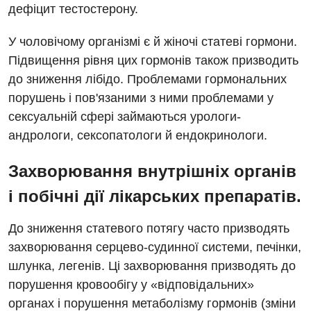
дефіцит тестостерону.
Дитяча оториноларингологія
У чоловічому організмі є й жіночі статеві гормони.
Дитяча офтальмологія
Підвищення рівня цих гормонів також призводить
Дитяча урологія
до зниження лібідо. Проблемами гормональних
порушень і пов'язаними з ними проблемами у
Дитяча хірургія
сексуальній сфері займаються урологи-
Педіатрія
андрологи, сексопатологи й ендокринологи.
Захворювання внутрішніх органів
і побічні дії лікарських препаратів.
До зниження статевого потягу часто призводять
захворювання серцево-судинної системи, печінки,
шлунка, легенів. Ці захворювання призводять до
порушення кровообігу у «відповідальних»
органах і порушення метаболізму гормонів (зміни