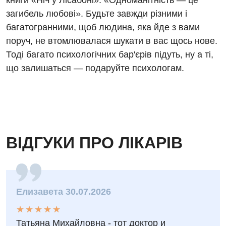
книги «Ніч у Лісабоні»: «Одноманітність — це
загибель любові». Будьте завжди різними і
багатогранними, щоб людина, яка йде з вами
поруч, не втомлювалася шукати в вас щось нове.
Тоді багато психологічних бар'єрів підуть, ну а ті,
що залишаться — подаруйте психологам.
ВІДГУКИ ПРО ЛІКАРІВ
Елизавета 30.07.2026
★
★
★
★
★
★
★
★
★
★
Татьяна Михайловна - тот доктор и