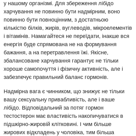
Акушерство і гінекологія
у нашому організмі. Для збереження лібідо
Українська
харчування не повинно бути надмірним, воно
Алергологія, імунологія
Російська
повинно бути повноцінним, з достатньою
Андрологія
кількістю білків, жирів, вуглеводів, мікроелементів
і вітамінів. Намагайтеся не переїдати, інакше вся
Безоплатні послуги
енергія буде спрямована не на формування
Вакцинація
бажання, а на перетравлення їжі. Якісне,
збалансоване харчування гарантує не тільки
Гастроентерологія
хороше самопочуття і фізичну активність, але і
Гематологія
забезпечує правильний баланс гормонів.
Дерматовенерологія
Надмірна вага є чинником, що знижує не тільки
Дієтологія
вашу сексуальну привабливість, але і ваше
лібідо. Відповідальний за потяг гормон
Ендокринологія
тестостерон має властивість накопичуватися в
Кардіологія
підшкірно-жировій клітковині. І чим більше
жирових відкладень у чоловіка, тим більша
Мамологія