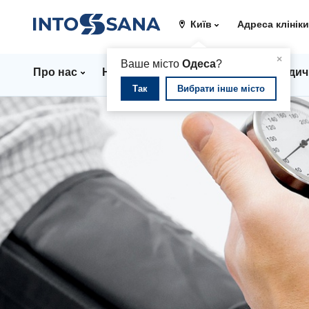
Київ
Адреса клінік
▲
×
Ваше місто
Одеса
?
Про нас
Напрямки
Ціни
Лікарі
Медич
Так
Вибрати інше місто