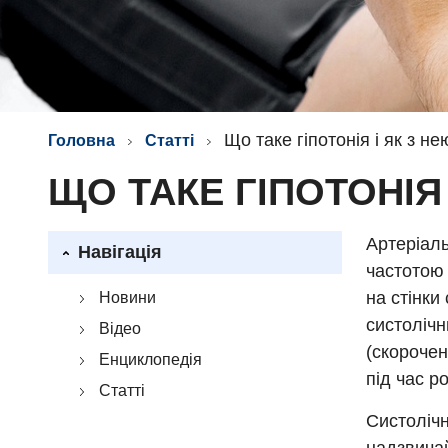
Що таке гіпотонія і як з н
Головна
Статті
ЩО ТАКЕ ГІПОТОНІЯ
Артеріаль
Навігація
частотою 
на стінки
Новини
систолічн
Відео
(скорочен
Енциклопедія
під час р
Статті
Систолічн