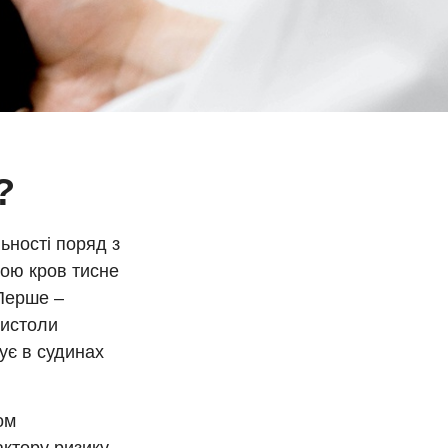
?
ьності поряд з
кою кров тисне
 Перше –
систоли
нує в судинах
ом