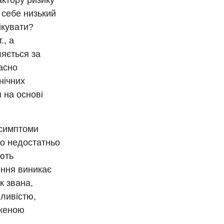
ктору ризику
у себе низький
ікувати?
., а
ляється за
асно
нічних
я на основі
 симптоми
що недостатньо
ють
ення виникає
к звана,
нливістю,
иженою