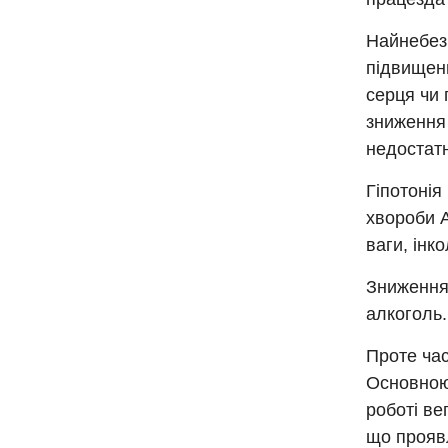
Найнебезп
підвищени
серця чи 
зниження 
недостатн
Гіпотоні
хвороби А
ваги, інк
Зниження 
алкоголь.
Проте час
Основною
роботі ве
що проявл