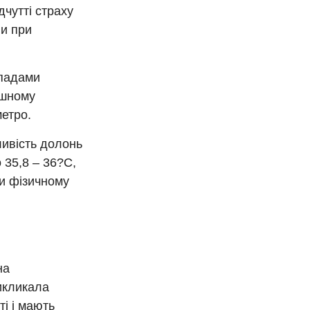
дчутті страху
ли при
епадами
ушному
метро.
ливість долонь
 35,8 – 36?С,
ри фізичному
на
викликала
і і мають