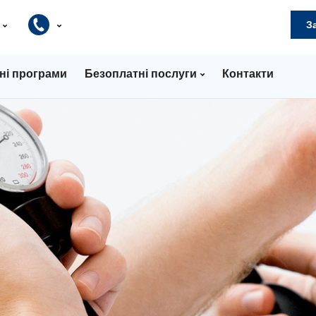
и
З
ні програми
Безоплатні послуги
Контакти