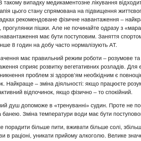
 В такому випадку медикаментозне лікування відходи
апія цього стану спрямована на підвищення життєвог
адках рекомендоване фізичне навантаження – найкра
 прогулянки пішки. Але не починайте одразу з «мар
– навантаження має бути поступовим. Заняття спортом
нше 8 годин на добу часто нормалізують АТ.
начення має правильний режим роботи – розумове та
аження сприяє розвитку вегетативних розладів. Для 
уникнення проблем зі здоров’ям необхідним є повноц
к. Найкраще – зміна діяльності: якщо працюєте розу
активний відпочинок, якщо фізично – то спокійний.
ий душ допоможе в «тренуванні» судин. Проте не по
а банею. Зміна температури води має бути поступово
е порадити більше пити, вживати більше солі, збільши
ви в раціоні, уникати прийому алкоголю. Велике зна