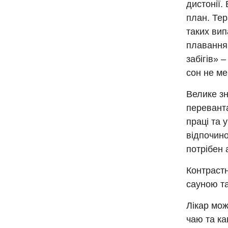
дистонії.
план. Тер
таких вип
плавання,
забігів» 
сон не ме
Велике з
перевант
праці та 
відпочино
потрібен 
Контрастн
сауною т
Лікар мож
чаю та ка