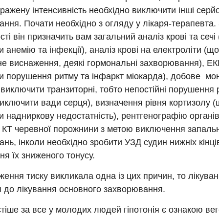
ражену інтенсивність необхідно виключити інші серйо
ння. Почати необхідно з огляду у лікаря-терапевта.
сті він призначить вам загальний аналіз крові та сечі
 анемію та інфекції), аналіз крові на електроліти (
е виснаження, деякі гормональні захворювання), ЕК
и порушення ритму та інфаркт міокарда), добове мо
виключити транзиторні, тобто непостійні порушення 
иключити вади серця), визначення рівня кортизолу 
 надниркову недостатність), рентгенографію органів 
и КТ черевної порожнини з метою виключення запаль
нь, інколи необхідно зробити УЗД судин нижніх кінці
я їх зниженого тонусу.
ення тиску викликала одна із цих причин, то лікуванн
я до лікування основного захворювання.
тіше за все у молодих людей гіпотонія є ознакою вег