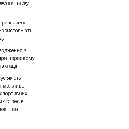
ження тиску,
 призначене
икористовують
д.
оводження з
 при нервовому
актації.
ує якість
її можливо
 спортивних
х стресів,
ок. І ви