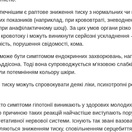
ечнішим є раптове зниження тиску з нормальних чи 
х показників (наприклад, при крововтраті, зневодне
при анафілактичному шоці). За цих умов органи різко
кровотоку і можуть виникнути серйозні ускладнення 
ість, порушення свідомості, кома.
я може бути симптомом ендокринних захворювань, на
ддісона. Тоді вона супроводжується м’язовою слабк
оли потемнінням кольору шкіри.
тиску можуть спровокувати деякі ліки, психотропні р
то симптоми гіпотонії виникають у здорових молоди
 причиною таких реакцій найчастіше виступають по
гетативної нервової системи. Існують так звані вазова
яються зниженням тиску, сповільненням серцебиття,