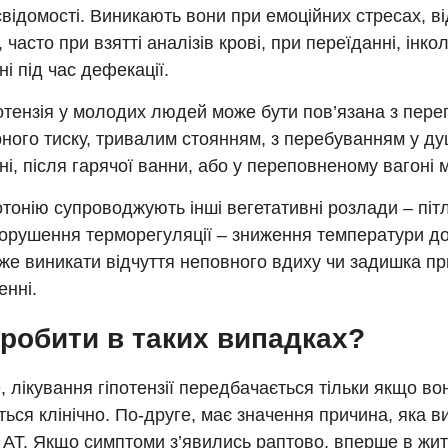
відомості. Виникають вони при емоційних стресах, ві
 часто при взятті аналізів крові, при переїданні, інко
і під час дефекації.
отензія у молодих людей може бути пов’язана з пер
ного тиску, тривалим стоянням, з перебуванням у д
і, після гарячої ванни, або у переповненому вагоні 
отонію супроводжують інші вегетативні розлади – піт
порушення терморегуляції – зниження температури до
же виникати відчуття неповного вдиху чи задишка п
енні.
робити в таких випадках?
 лікування гіпотензії передбачається тільки якщо во
ься клінічно. По-друге, має значення причина, яка 
АТ. Якщо симптоми з’явились раптово, вперше в житт