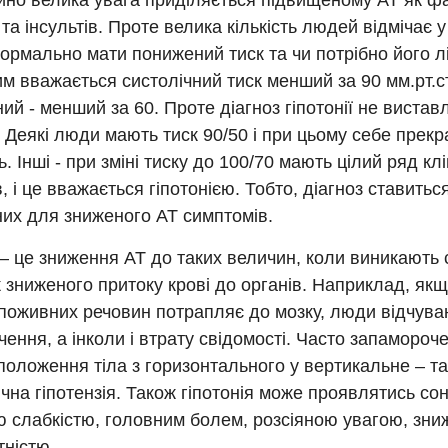
йно велика увага приділяється підвищеному АТ як фа
 та інсультів. Проте велика кількість людей відмічає 
нормально мати понижений тиск та чи потрібно його л
 вважається систолічний тиск менший за 90 мм.рт.ст
ний - менший за 60. Проте діагноз гіпотонії не вистав
Деякі люди мають тиск 90/50 і при цьому себе прекр
. Інші - при зміні тиску до 100/70 мають цілий ряд клі
, і це вважається гіпотонією. Тобто, діагноз ставитьс
их для зниженого АТ симптомів.
 – це зниження АТ до таких величин, коли виникають
 зниженого притоку крові до органів. Наприклад, як
 поживних речовин потрапляє до мозку, люди відчува
ення, а інколи і втрату свідомості. Часто запамороч
 положення тіла з горизонтального у вертикальне – та
чна гіпотензія. Також гіпотонія може проявлятись со
ю слабкістю, головним болем, розсіяною увагою, зн
тністю.