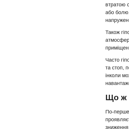
втратою с
або болю,
напруженн
Також гіп
атмосфер
приміщенн
Часто гіп
та стоп, 
інколи мо
навантаж
Що ж 
По-перше,
проявляєт
зниження 