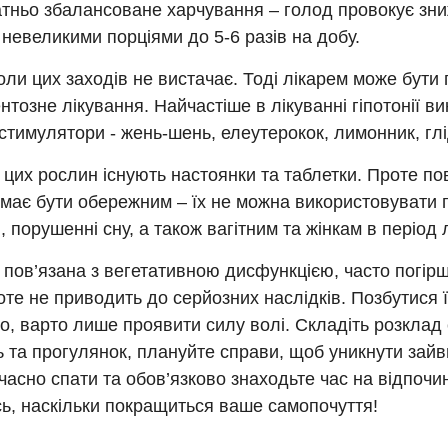
тньо збалансоване харчування – голод провокує зни
 невеликими порціями до 5-6 разів на добу.
оли цих заходів не вистачає. Тоді лікарем може бути
тозне лікування. Найчастіше в лікуванні гіпотонії в
стимулятори - жень-шень, елеутерокок, лимонник, глі
 цих рослин існують настоянки та таблетки. Проте п
 має бути обережним – їх не можна використовувати
, порушенні сну, а також вагітним та жінкам в період л
, пов’язана з вегетативною дисфункцією, часто погірш
оте не приводить до серйозних наслідків. Позбутися 
о, варто лише проявити силу волі. Складіть розклад
 та прогулянок, плануйте справи, щоб уникнути зайви
часно спати та обов’язково знаходьте час на відпочин
ь, наскільки покращиться ваше самопочуття!