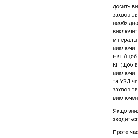
досить ви
захворюва
необхідно
виключити
мінеральн
виключит
ЕКГ (щоб 
КГ (щоб в
виключити
та УЗД ч
захворюва
виключенн
Якщо зниж
зводитьс
Проте час