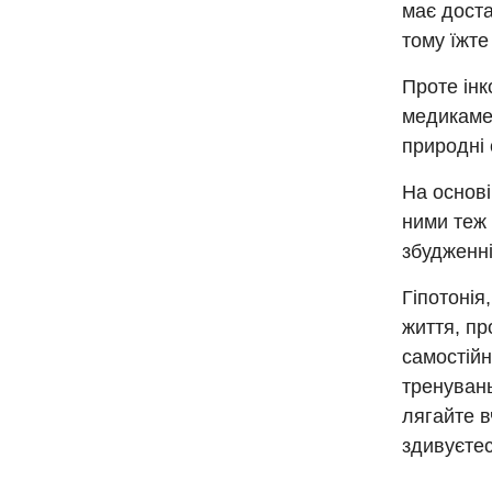
має доста
тому їжте
Проте інк
медикамен
природні 
На основі
ними теж
збудженні
Гіпотонія
життя, пр
самостійн
тренувань
лягайте в
здивуєтес