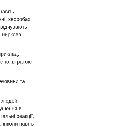
навіть
нні, хворобах
 відчувають
- ниркова
приклад,
істю, втратою
ечовини та
х людей.
рушення в
гальні реакції,
 інколи навіть