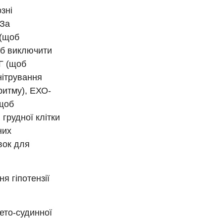
зні
 За
 (щоб
щоб виключити
Г (щоб
нітрування
ритму), ЕХО-
(щоб
грудної клітки
них
вок для
я гіпотензії
ето-судинної