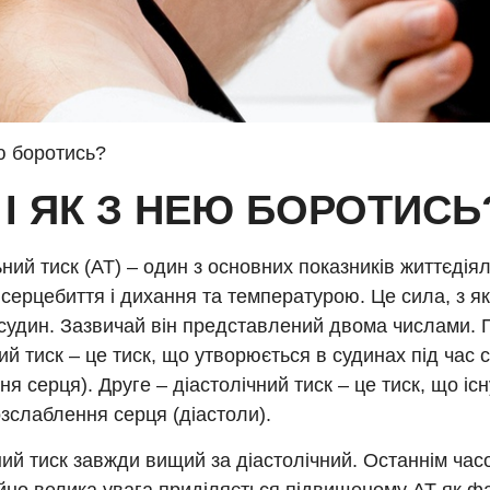
ею боротись?
 І ЯК З НЕЮ БОРОТИСЬ
ний тиск (АТ) – один з основних показників життєдіял
серцебиття і дихання та температурою. Це сила, з я
 судин. Зазвичай він представлений двома числами.
ий тиск – це тиск, що утворюється в судинах під час 
ня серця). Друге – діастолічний тиск – це тиск, що іс
озслаблення серця (діастоли).
ий тиск завжди вищий за діастолічний. Останнім час