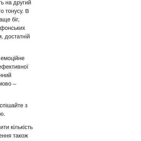
ть на другий
о тонусу. В
ще біг,
афонських
, достатній
 емоційне
ефективної
інний
мово –
спішайте з
ю.
ти кількість
чення також