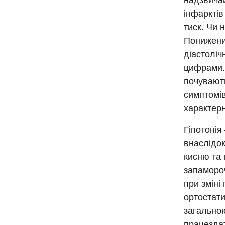
надзвича
інфарктів
тиск. Чи 
Пониженим
діастоліч
цифрами. 
почувають
симптомів
характерн
Гіпотонія
внаслідок
кисню та
запамороч
при зміні
ортостати
загально
працезда