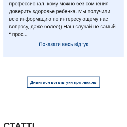
профессионал, кому можно без сомнения
Для дітей
доверить здоровье ребенка. Мы получили
всю информацию по интересующему нас
Дитяча алергологія
вопросу, даже более)) Наш случай не самый
Дитяча гастроентерологія
" прос...
Дитяча гінекологія
Показати весь відгук
Дитяча дерматовенерологія
Дитяча ендокринологія
Дитяча кардіоревматологія
Дивитися всі відгуки про лікарів
Дитяча неврологія
Дитяча ортопедія і травматологія
Дитяча оториноларингологія
Дитяча офтальмологія
СТАТТІ