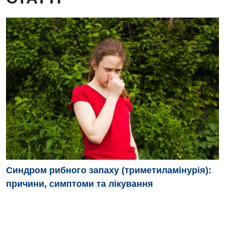
Дитяча урологія
Дитяча хірургія
Педіатрія
Синдром рибного запаху (триметиламінурія):
причини, симптоми та лікування