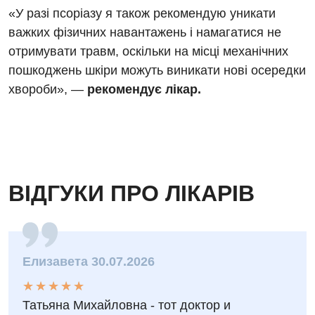
«У разі псоріазу я також рекомендую уникати
Онкологічне відділлення
важких фізичних навантажень і намагатися не
Оториноларингологія
отримувати травм, оскільки на місці механічних
пошкоджень шкіри можуть виникати нові осередки
Офтальмологічне відділення
хвороби», —
рекомендує лікар.
Проктологія
Пульмонологія
Ревматологія
ВІДГУКИ ПРО ЛІКАРІВ
Терапія
Травматологія і ортопедія
Урологія
Елизавета 30.07.2026
Фізіотерапія
★
★
★
★
★
★
★
★
★
★
Хірургічне відділення
Татьяна Михайловна - тот доктор и