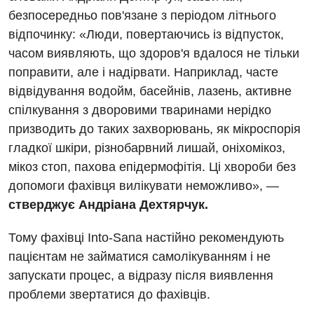
безпосередньо пов'язане з періодом літнього
Безоплатні послуги
відпочинку: «Люди, повертаючись із відпусток,
часом виявляють, що здоров'я вдалося не тільки
Вакцинація
поправити, але і надірвати. Наприклад, часте
Гастроентерологія
відвідування водойм, басейнів, лазень, активне
спілкування з дворовими тваринами нерідко
Гематологія
призводить до таких захворювань, як мікроспорія
Дерматовенерологія
гладкої шкіри, різнобарвний лишай, оніхомікоз,
мікоз стоп, пахова епідермофітія. Ці хвороби без
Дієтологія
допомоги фахівця вилікувати неможливо», —
Ендокринологія
стверджує Андріана Дехтярчук.
Кардіологія
Тому фахівці Into-Sana настійно рекомендують
Мамологія
пацієнтам не займатися самолікуванням і не
запускати процес, а відразу після виявлення
Медична психологія
проблеми звертатися до фахівців.
Неврологія