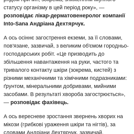
статусу організму в цей період року», —
Вакансії
розповідає лікар-дерматовенеролог компанії
Заходи БПР
Діагностика
Into-Sana Андріана Дехтярчук.
Інтернатура
Діагностичне відділення
А ось осіннє загострення екземи, за її словами,
Енциклопедія
Ендоскопічне відділення
пов'язане, зазвичай, з великим об'ємом городньо-
господарських робіт. «Це призводить до
Програма лояльності
Інструментальна діагностика
збільшення навантаження на руки, частого та
Відгуки
Рентгенографія
тривалого контакту шкіри (зокрема, кистей) з
різними механічними та хімічними подразниками:
Відео
УЗД
Декларування
ґрунтом, мінеральними добривами, мийними
засобами. В результаті хвороба загострюється»,
Для дорослих
Національний скринінг здоров’я 40+
—
розповідає фахівець.
Акушерство і гінекологія
Українська
А ось вересневе зростання звернень хворих на
Алергологія, імунологія
мікози (грибкові ураження шкіри та нігтів), за
Російська
словами Андріани Дехтярчук, зазвичай,
Андрологія