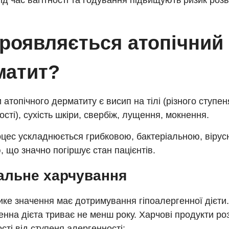
ід час вагітності та годування підвищують ризик роз
проявляється атопічний
матит?
атопічного дерматиту є висип на тілі (різного ступен
ості), сухість шкіри, свербіж, лущення, мокнення.
оцес ускладнюється грибковою, бактеріальною, віру
, що значно погіршує стан пацієнтів.
альне харчування
ке значення має дотримування гіпоалергенної дієти
енна дієта триває не менш року. Харчові продукти р
сті від ступеня алергенності: