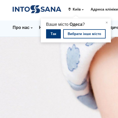
Київ
Адреса клінік
▲
×
Ваше місто
Одеса
?
Про нас
Напрямки
Ціни
Лікарі
Медич
Так
Вибрати інше місто