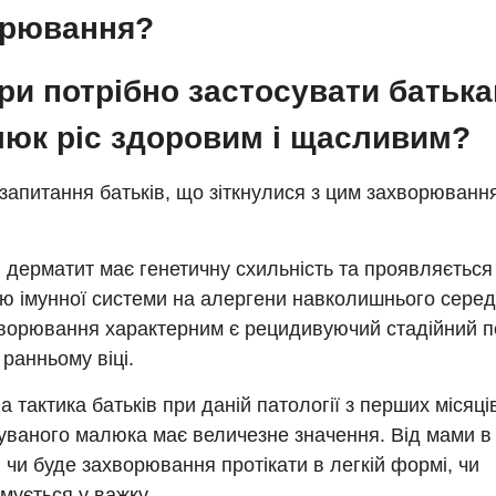
орювання?
іри потрібно застосувати батьк
люк ріс здоровим і щасливим?
запитання батьків, що зіткнулися з цим захворювання
й дерматит має генетичну схильність та проявляєтьс
дю імунної системи на алергени навколишнього сере
хворювання характерним є рецидивуючий стадійний пе
 ранньому віці.
 тактика батьків при даній патології з перших місяців
уваного малюка має величезне значення. Від мами в
 чи буде захворювання протікати в легкій формі, чи
мується у важку.