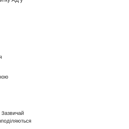
витку АД у
я
сною
. Зазвичай
озподіляються