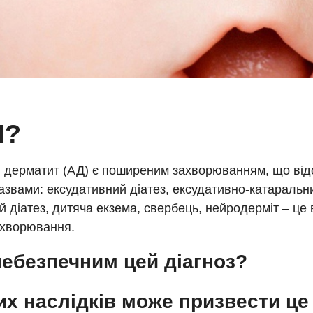
И?
й дерматит (АД) є поширеним захворюванням, що від
азвами: ексудативний діатез, ексудативно-катаральни
й діатез, дитяча екзема, свербець, нейродерміт – це в
ахворювання.
небезпечним цей діагноз?
их наслідків може призвести це