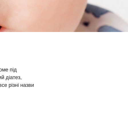
оме під
й діатез,
се різні назви