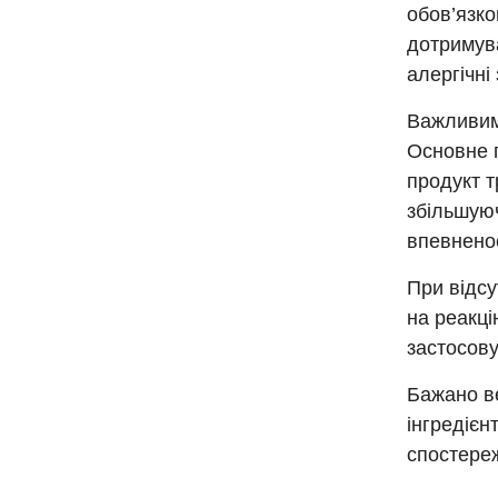
обов’язко
дотримува
алергічні
Важливим
Основне 
продукт т
збільшуюч
впевнено
При відсу
на реакці
застосов
Бажано ве
інгредієн
спостереж