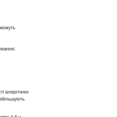
 можуть
ування;
ті алергічних
 збільшують