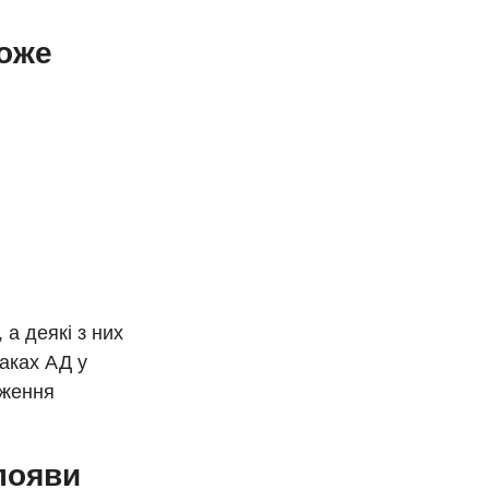
оже
 а деякі з них
аках АД у
дження
появи