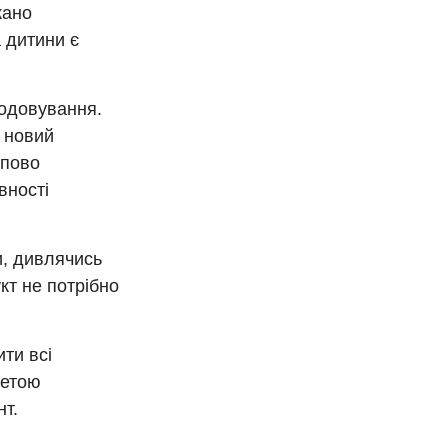
жано
а дитини є
одовування.
 новий
упово
вності
и, дивлячись
кт не потрібно
ти всі
метою
нт.