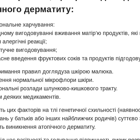
чного дерматиту:
ональне харчування:
дному вигодовуванні вживання матір’ю продуктів, які
 алергічні реакції;
тучне вигодовування;
сне введення фруктових соків та продуктів підгодов
имання правил доглядуза шкірою малюка.
ння нормальної мікрофлори шкіри.
ональні розлади шлунково-кишкового тракту.
 деяких медикаментів.
ть цих факторів на тлі генетичної схильності (наявнос
нь у батьків або інших найближчих родичів) суттєво
сть виникнення атопічного дерматиту.