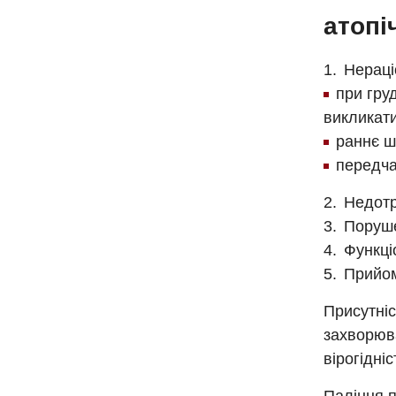
атопі
Нераці
при гру
викликати
раннє ш
передча
Недотр
Поруше
Функці
Прийом
Присутніс
захворюва
вірогідні