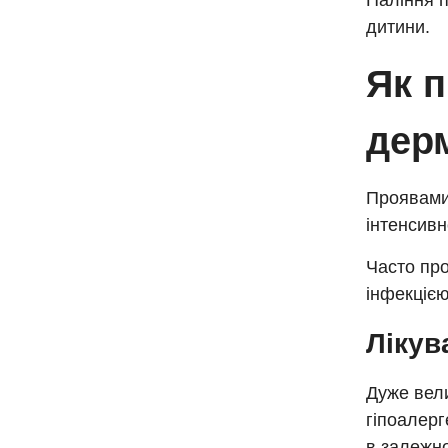
Паління п
дитини.
Як 
дер
Проявами 
інтенсивн
Часто пр
інфекцією
Лікув
Дуже вели
гіпоалерг
в залежно