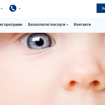
и
З
ні програми
Безоплатні послуги
Контакти