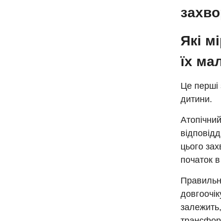
захв
Які м
їх ма
Це перші 
дитини.
Атопічни
відповід
цього за
початок в
Правильна
довгоочік
залежить,
трансфор