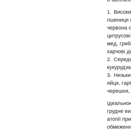
Високий
пшениця (
червона с
цитрусові
мед, гриб
харчові д
Середн
кукурудза
Низьки
яйця, гар
черешня, 
Ідеальною
грудне ви
атопії пр
обмеження