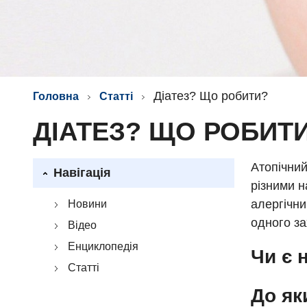
Діатез? Що робити?
Головна
Статті
ДІАТЕЗ? ЩО РОБИТ
Атопічни
Навігація
різними н
алергічни
Новини
одного з
Відео
Енциклопедія
Чи є 
Статті
До як