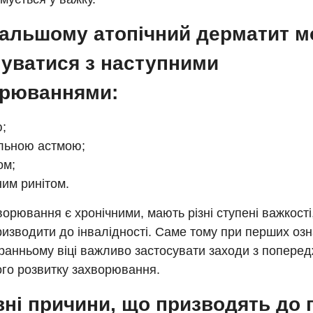
альшому атопічний дерматит м
уватися з наступними
орюваннями:
;
льною астмою;
ом;
ним ринітом.
хворювання є хронічними, мають різні ступені важкості,
изводити до інвалідності. Саме тому при перших озн
ранньому віці важливо застосувати заходи з попере
го розвитку захворювання.
ні причини, що призводять до 