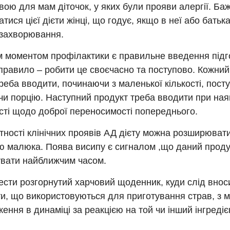
вою для мам діточок, у яких були прояви алергії. Ба
тися цієї дієти жінці, що годує, якщо в неї або батьк
 захворювання.
 моментом профілактики є правильне введення підг
правило – робити це своєчасно та поступово. Кожний
реба вводити, починаючи з маленької кількості, пост
и порцію. Наступний продукт треба вводити при ная
сті щодо доброї переносимості попереднього.
тності клінічних проявів АД дієту можна розширюват
ю малюка. Поява висипу є сигналом ,що даний проду
увати найближчим часом.
сти розгорнутий харчовий щоденник, куди слід вноси
ти, що використовуються для приготування страв, з 
ення в динаміці за реакцією на той чи інший інгредіє