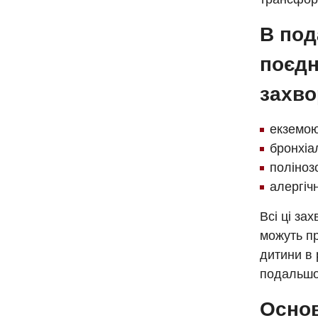
В под
поєдн
захв
екземою
бронхіа
поліноз
алергіч
Всі ці за
можуть пр
дитини в 
подальшо
Основ