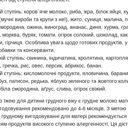
 ступінь: коров`яче молоко, риба, ікра, білок яйця, к
мучні вироби та крупи з неї), жито, суниця, малина, 
мородина, ожина, виноград, ананас, диня, хурма, гра
, морква, буряк, томати, огірок солоний, шоколад, кака
и, гірчиця. Особлива увага щодо готових продуктів, у
обавки та консерванти.
ій ступінь: свинина, індичатина, кролятина, картопля
, гречка, рис, овес, персик, абрикос, банан.
й ступінь: кисломолочні продукти, яловичина, барани
буз, патисон, редька, яблуко зеленого та жовтого коль
біла смородина, аґрус, слива, огірок свіжий.
 їжею для дитини грудного віку є грудне молоко мат
годовування рекомендовано до 4-6 місяців. З метою
и грудному вигодовуванні для матері рекомендується 
м продуктів високого ступеню алергенності. Ця дієт