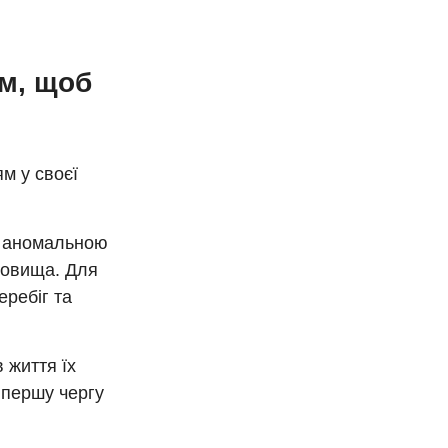
ам, щоб
м у своєї
я аномальною
довища. Для
ребіг та
 життя їх
 першу чергу