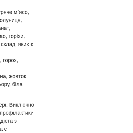
уряче м`ясо,
полуниця,
нат,
о, горіхи,
 складі яких є
, горох,
на, жовток
ору, біла
ері. Виключно
 профілактики
дієта з
а є